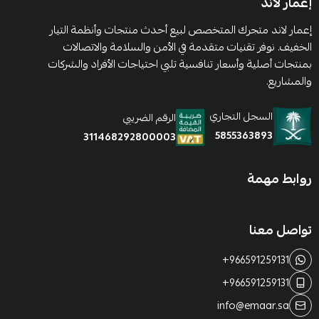
إعمار لاند
إعمار لاند متجرك المتخصص لبيع أحدث منتجات وأنظمة التيار
الخفيف. نوفر تقنيات متقدمة في الأمن والسلامة والاتصالات
بمنتجات أصلية وأسعار تنافسية تلبي احتياجات الأفراد والشركات
والمشاريع.
السجل التجاري
الرقم الضريبي
5855363893
311468292800003
روابط مهمة
تواصل معنا
+966591259131
+966591259131
info@emaar.sa