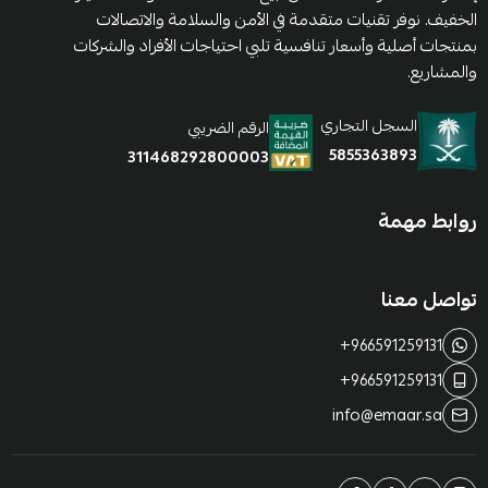
الخفيف. نوفر تقنيات متقدمة في الأمن والسلامة والاتصالات
بمنتجات أصلية وأسعار تنافسية تلبي احتياجات الأفراد والشركات
والمشاريع.
السجل التجاري
الرقم الضريبي
5855363893
311468292800003
روابط مهمة
تواصل معنا
+966591259131
+966591259131
info@emaar.sa