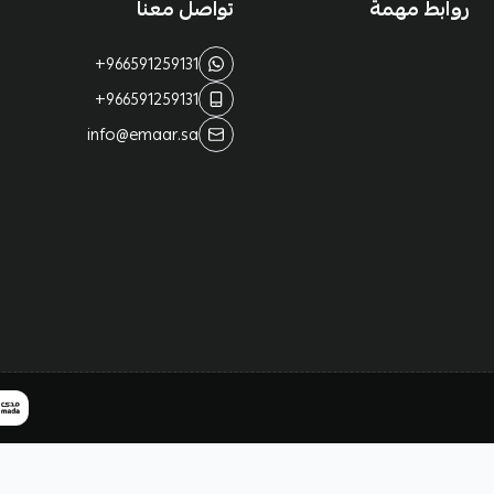
روابط مهمة
تواصل معنا
+966591259131
+966591259131
info@emaar.sa