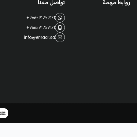
روابط مهمة
تواصل معنا
+966591259131
+966591259131
info@emaar.sa