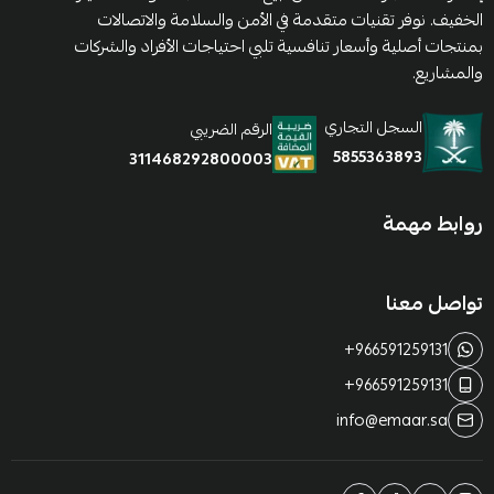
الخفيف. نوفر تقنيات متقدمة في الأمن والسلامة والاتصالات
بمنتجات أصلية وأسعار تنافسية تلبي احتياجات الأفراد والشركات
والمشاريع.
السجل التجاري
الرقم الضريبي
5855363893
311468292800003
روابط مهمة
تواصل معنا
+966591259131
+966591259131
info@emaar.sa