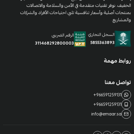
الخفيف. نوفر تقنيات متقدمة في الأمن والسلامة والاتصالات
بمنتجات أصلية وأسعار تنافسية تلبي احتياجات الأفراد والشركات
والمشاريع.
السجل التجاري
الرقم الضريبي
5855363893
311468292800003
روابط مهمة
تواصل معنا
+966591259131
+966591259131
info@emaar.sa