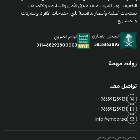
الخفيف. نوفر تقنيات متقدمة في الأمن والسلامة والاتصالات
بمنتجات أصلية وأسعار تنافسية تلبي احتياجات الأفراد والشركات
والمشاريع.
السجل التجاري
الرقم الضريبي
5855363893
311468292800003
روابط مهمة
تواصل معنا
+966591259131
+966591259131
info@emaar.sa