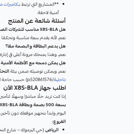
**المشاريع التي ترتبط بـ
كاميرات مر
أمنية لاحقة.
أسئلة شائعة عن المنتج
هل X8S-BLA مناسب للشركات الصغيرة؟
نعم، لأنه يقدم سعة مناسبة وتحكمًا بسي
هل يدعم البطاقة والبصمة معًا؟
نعم، وهذا يمنحك مرونة أعلى في إدار
هل يمكن دمجه مع الأنظمة الأمنية 
نعم، ويمكن توصيله ضمن بيئة
التحك
داخلية
/p520861576) حسب حاجة الموقع.
اطلب جهاز X8S-BLA الآن
إذا كنت تريد حلًا مباشرًا وسهلًا لتأ
بسعة 500 بصمة وبطاقة X8S-BLA
اليوم وابدأ بتجهيز موقعك دون تأخير، و
الفروع:
الرياض
(حي اليرموك – شارع النجاح): 9131