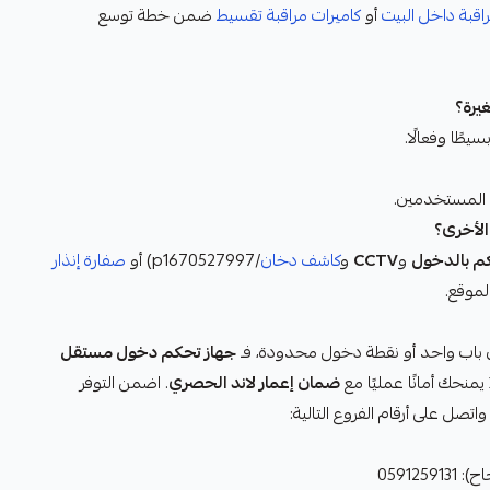
اقبة داخل البيت
أو
كاميرات مراقبة تقسيط
ضمن خطة توسع
طًا وفعالًا.
ة المستخدمين.
الأخرى؟
م بالدخول
و
CCTV
و
كاشف دخان
/p1670527997) أو
صفارة إنذار
مين باب واحد أو نقطة دخول محدودة، فـ
جهاز تحكم دخول مستقل
يمنحك أمانًا عمليًا مع
ضمان إعمار لاند الحصري
. اضمن التوفر
اتصل على أرقام الفروع التالية:
059125