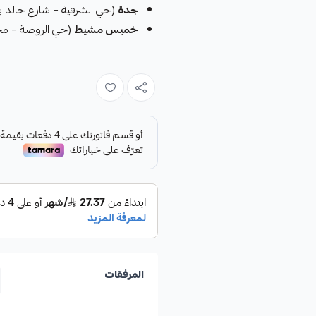
جدة
(حي الشرفية – شارع خالد بن الوليد)
خميس مشيط
(حي الروضة – مجمع الك
المرفقات