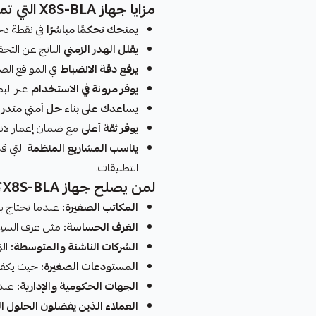
مزايا جهاز X8S-BLA التي تمنحك قيمة حقيقية
يمنحك تحكمًا مباشرًا
في نقطة دخ
يقلل الهدر الزمني
الناتج عن التحقق
يرفع دقة الانضباط
في المواقع الص
يوفر مرونة في الاستخدام
عبر البص
يساعدك على بناء حل أمني متدر
يوفر ثقة أعلى
مع ضمان إعمار لاند
يناسب المشاريع المنظمة
التي قد
التطبيقات.
لمن يصلح جهاز X8S-BLA؟
المكاتب الصغيرة:
عندما تحتاج باب
الغرف الحساسة:
مثل غرف السيرفر
الشركات الناشئة والمتوسطة:
الت
المستودعات الصغيرة:
حيث يكفي
الجهات الحكومية والإدارية:
عندم
العملاء الذين يفضلون الحلول ا