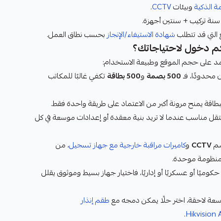
مة الذكية
وبيئات
CCTV
.
سنة تركيب + سنتين أجهزة.
التي قد تتطلب
شهادة الاستيفاء/الإنجاز
بحسب نطاق العمل.
م دخول لاحتياجاتك؟
 على حجم الموقع وطبيعة الاستخدام:
محدودًا، فـ
500 بصمة
و
500 بطاقة
تكفي غالبًا للمكاتب
اقة يمنح مرونة أكبر من الاعتماد على طريقة واحدة فقط.
قل مناسب عندما لا تريد بنية معقدة أو إعدادات موسعة في كل
ضم
CCTV
و
كاميرات مراقبة خارجية مع جهاز تسجيل
، من
 منظومة موحدة.
كوميًا أو عسكريًا أو إداريًا، فاختيار جهاز بسيط وموثوق يقلل
سعة لاحقة، اختر حلًا يمكن دمجه مع
طقم إنذار
.
Hikvision