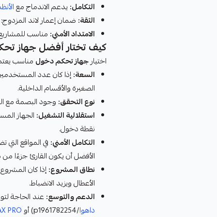
التكامل:
يدعم الاندماج مع
الأنظ
الثقة:
ضمان إعمار لاند المزدوج: 
الامتداد الأمني:
مناسب للمشاريع 
كيف تختار أفضل جهاز تحك
اختيار
جهاز تحكم دخول
مناسب يعتمد
السعة:
إذا كان عدد المستخدمين 
الصغيرة والأقسام الداخلية.
نوع التحقق:
وجود البصمة مع البط
استقلالية التشغيل:
الجهاز المست
نقطة دخول.
التكامل الأمني:
في المواقع التي ت
الأفضل أن يكون القارئ جزءًا من
نطاق المشروع:
إذا كان المشروع ح
الأعطال ويزيد الانضباط.
الدعم والتوسع:
عند الحاجة لتو
داهوا
/p1961782254) أو
 AX PRO