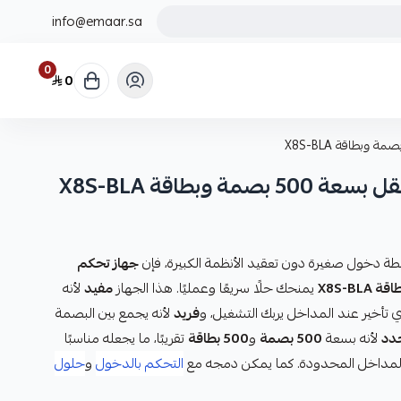
info@emaar.sa
0
0
وبطاقة X8S-BLA
قطة دخول صغيرة دون تعقيد الأنظمة الكبيرة، فإن
جهاز تحكم
يمنحك حلًا سريعًا وعمليًا. هذا الجهاز
مفيد
لأنه
ي تأخير عند المداخل يربك التشغيل، و
فريد
لأنه يجمع بين البصمة
دد
لأنه بسعة
500 بصمة
و
500 بطاقة
تقريبًا، ما يجعله مناسبًا
المداخل المحدودة. كما يمكن دمجه مع
التحكم بالدخول
و
حلول