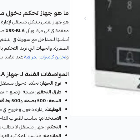
ما هو جهاز تحكم دخول م
هو جهاز يعمل بشكل مستقل لإدارة ال
معقدة في كل مرة. ويأتي
X8S-BLA
ضمن
أساسيًا للمداخل مع سهولة في التشغيل
الصغيرة، والجهات التي تريد
التحكم با
و
تخزين كاميرات المراقبة
عند تنفيذ بني
المواصفات الفنية لـ جهاز X8S-BLA
نوع الجهاز:
تحكم دخول مستقل.
طرق التحقق:
بصمة الإصبع + بطا
السعة:
500 بصمة
و
500 بطاقة
الوظيفة:
إدارة دخول وخروج في م
الاستخدام:
مناسب للأبواب الداخ
التحكم:
جهاز مستقل لا يتطلب ب
الملاءمة:
مناسب للمكاتب، الغرف ا