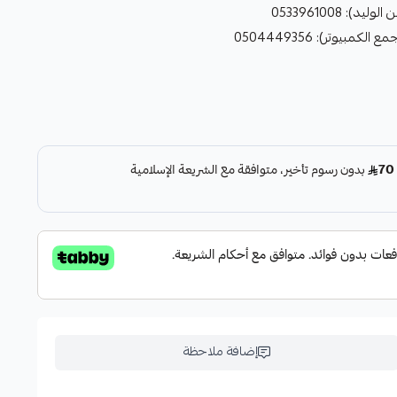
: 0533961008
مبيوتر): 0504449356
إضافة ملاحظة