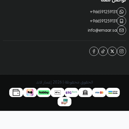
+966591259131
+966591259131
info@emaar.sa
الحقوق محفوظة | 2026
إعمار لاند