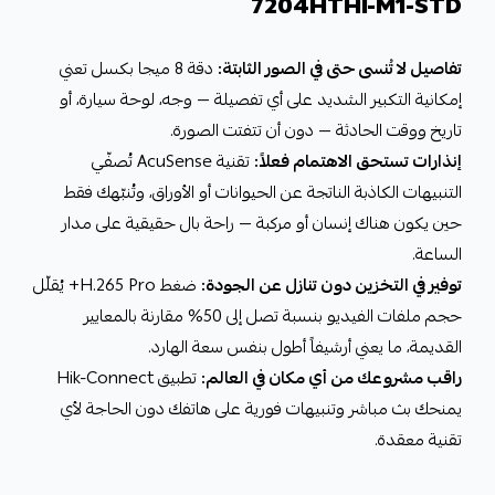
7204HTHI-M1-STD
تفاصيل لا تُنسى حتى في الصور الثابتة:
دقة 8 ميجا بكسل تعني
إمكانية التكبير الشديد على أي تفصيلة — وجه، لوحة سيارة، أو
تاريخ ووقت الحادثة — دون أن تتفتت الصورة.
إنذارات تستحق الاهتمام فعلاً:
تقنية AcuSense تُصفّي
التنبيهات الكاذبة الناتجة عن الحيوانات أو الأوراق، وتُنبّهك فقط
حين يكون هناك إنسان أو مركبة — راحة بال حقيقية على مدار
الساعة.
توفير في التخزين دون تنازل عن الجودة:
ضغط H.265 Pro+ يُقلّل
حجم ملفات الفيديو بنسبة تصل إلى 50% مقارنة بالمعايير
القديمة، ما يعني أرشيفاً أطول بنفس سعة الهارد.
راقب مشروعك من أي مكان في العالم:
تطبيق Hik-Connect
يمنحك بث مباشر وتنبيهات فورية على هاتفك دون الحاجة لأي
تقنية معقدة.