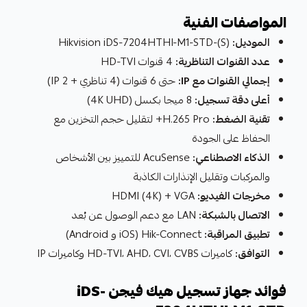
المواصفات الفنية
الموديل:
Hikvision iDS-7204HTHI-M1-STD-(S)
عدد القنوات التناظرية:
4 قنوات HD-TVI
إجمالي القنوات مع IP:
حتى 6 قنوات (4 تناظري + 2 IP)
أعلى دقة تسجيل:
8 ميجا بكسل (4K UHD)
تقنية الضغط:
H.265 Pro+ لتقليل حجم التخزين مع
الحفاظ على الجودة
الذكاء الاصطناعي:
AcuSense للتمييز بين الأشخاص
والمركبات وتقليل الإنذارات الكاذبة
مخرجات الفيديو:
HDMI (4K) + VGA
الاتصال بالشبكة:
LAN مع دعم الوصول عن بُعد
تطبيق المراقبة:
Hik-Connect (iOS و Android)
التوافق:
كاميرات HD-TVI، AHD، CVI، CVBS وكاميرات IP
فوائد جهاز تسجيل هيك فيجن iDS-