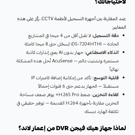
لاحتياجاتك؟
عند المقارنة بين أجهزة التسجيل لأنظمة CCTV، ركّز على هذه
المعايير:
دقة التسجيل:
لا تقبل أقل من 4 ميجا في المشاريع
الجادة — iDS-7204HTHI يُسجّل حتى 8 ميجا كاملة
الذكاء الاصطناعي:
جهاز بدون AI يعني إنذارات كاذبة
مستمرة وتشتيت دائم — AcuSense تُحل هذه المشكلة
نهائياً
قابلية التوسع:
تأكد من إمكانية إضافة كاميرات IP
مستقبلاً — الجهاز يدعم حتى 6 قنوات إجمالاً
كفاءة التخزين
: ضغط H.265 Pro+ يوفر ضعف مساحة
التخزين مقارنة بأجهزة H.264 القديمة — توفير حقيقي في
تكلفة الهارد ديسك
لماذا جهاز هيك فيجن DVR من إعمار لاند؟