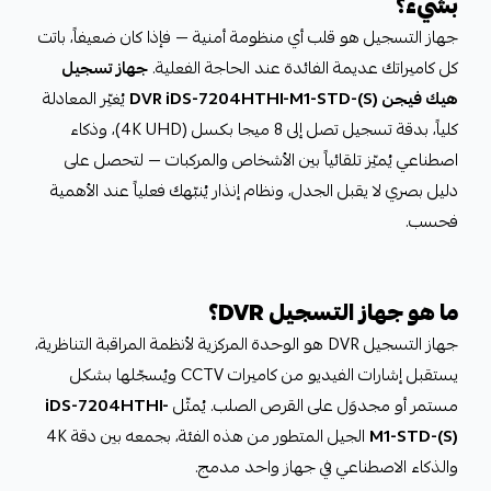
بشيء؟
جهاز التسجيل هو قلب أي منظومة أمنية — فإذا كان ضعيفاً، باتت
كل كاميراتك عديمة الفائدة عند الحاجة الفعلية.
جهاز تسجيل
هيك فيجن DVR iDS-7204HTHI-M1-STD-(S)
يُغيّر المعادلة
كلياً، بدقة تسجيل تصل إلى 8 ميجا بكسل (4K UHD)، وذكاء
اصطناعي يُميّز تلقائياً بين الأشخاص والمركبات — لتحصل على
دليل بصري لا يقبل الجدل، ونظام إنذار يُنبّهك فعلياً عند الأهمية
فحسب.
ما هو جهاز التسجيل DVR؟
جهاز التسجيل DVR هو الوحدة المركزية لأنظمة المراقبة التناظرية،
يستقبل إشارات الفيديو من كاميرات CCTV ويُسجّلها بشكل
مستمر أو مجدوَل على القرص الصلب. يُمثّل
iDS-7204HTHI-
M1-STD-(S)
الجيل المتطور من هذه الفئة، بجمعه بين دقة 4K
والذكاء الاصطناعي في جهاز واحد مدمج.