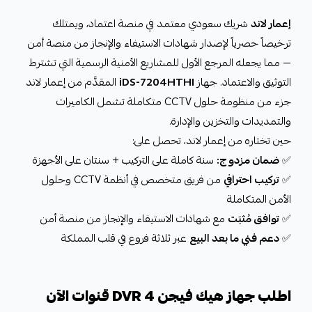
إعمار لاند
شريك سعودي معتمد في منصة اعتماد، ويمتلك
ترخيصاً حصرياً لإصدار شهادات الاستيفاء والإنجاز من منصة أمن
— مما يجعله المرجع الأول للمشاريع الأمنية الرسمية التي تشترط
التوثيق والاعتماد. جهاز
iDS-7204HTHI
المقدَّم من إعمار لاند
جزء من منظومة حلول CCTV متكاملة تشمل الكاميرات
والتمديدات والتخزين والإدارة.
حين تختاره من إعمار لاند، تحصل على:
✅
ضمان مزدوج:
سنة كاملة على التركيب + سنتان على الأجهزة
✅
تركيب احترافي
من فريق متخصص في أنظمة CCTV وحلول
الأمن المتكاملة
✅
توافق مُثبَت
مع شهادات الاستيفاء والإنجاز من منصة أمن
✅
دعم فني ما بعد البيع
عبر ثلاثة فروع في قلب المملكة
اطلب جهاز هيك فيجن DVR 4 قنوات الآن