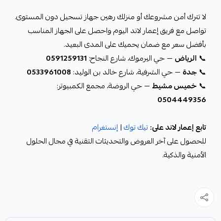
لا تترك أمن مشروعك أو منزلك رهين جهاز تسجيل دون المستوى.
تواصل مع فريق إعمار لاند اليوم واحصل على الجهاز المناسب
بأفضل سعر مع ضمان يحميك على المدى البعيد.
📞
الرياض
— حي اليرموك، شارع النجاح:
0591259131
📞
جدة
— حي الشرفية، شارع خالد بن الوليد:
0533961008
📞
خميس مشيط
— حي الروضة، مجمع الكمبيوتر:
0504449356
تابع إعمار لاند على:
تيك توك
|
إنستغرام
للحصول على آخر العروض والتحديثات التقنية في مجال الحلول
الأمنية والذكية.