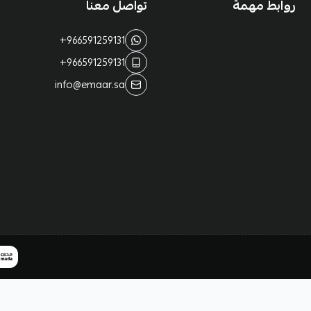
روابط مهمة
تواصل معنا
+966591259131
+966591259131
info@emaar.sa