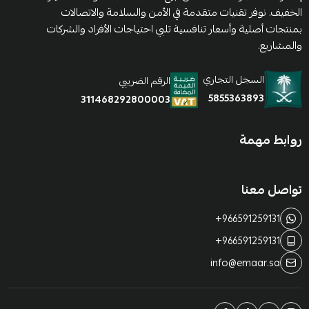
الخفيف. نوفر تقنيات متقدمة في الأمن والسلامة والاتصالات
بمنتجات أصلية وأسعار تنافسية تلبي احتياجات الأفراد والشركات
والمشاريع.
السجل التجاري
الرقم الضريبي
5855363893
311468292800003
روابط مهمة
تواصل معنا
+966591259131
+966591259131
info@emaar.sa