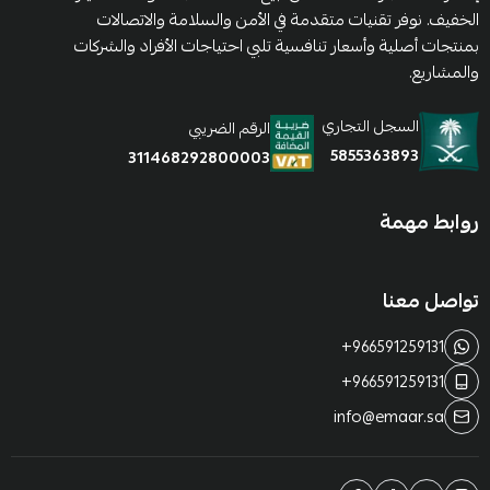
الخفيف. نوفر تقنيات متقدمة في الأمن والسلامة والاتصالات
بمنتجات أصلية وأسعار تنافسية تلبي احتياجات الأفراد والشركات
والمشاريع.
السجل التجاري
الرقم الضريبي
5855363893
311468292800003
روابط مهمة
تواصل معنا
+966591259131
+966591259131
info@emaar.sa