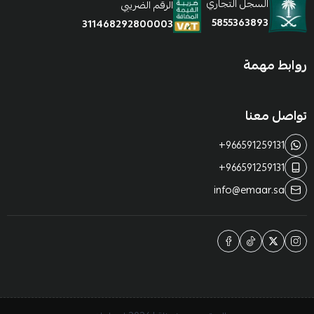
السجل التجاري
الرقم الضريبي
5855363893
311468292800003
روابط مهمة
تواصل معنا
+966591259131
+966591259131
info@emaar.sa