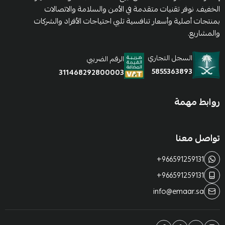
الخفيف. نوفر تقنيات متقدمة في الأمن والسلامة والاتصالات
بمنتجات أصلية وأسعار تنافسية تلبي احتياجات الأفراد والشركات
والمشاريع.
السجل التجاري
الرقم الضريبي
5855363893
311468292800003
روابط مهمة
تواصل معنا
+966591259131
+966591259131
info@emaar.sa