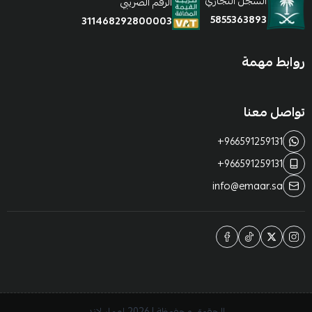
السجل التجاري
الرقم الضريبي
5855363893
311468292800003
روابط مهمة
تواصل معنا
+966591259131
+966591259131
info@emaar.sa
الحقوق محفوظة | 2026
إعمار لاند