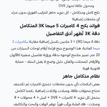
ومحول طاقة لجهاز DVR
بكج كامل ومتكامل - كل شيء جاهز للتركيب الفوري بدون شراء
أي ملحقات إضافية!
فوائد بكج 4 كاميرات 5 ميجا 3K المتكامل
دقة 3K تُظهر أدق التفاصيل
دقة 6 ميجا (3K) = 3 ملايين بكسل إضافية مقارنة بـ
كاميرات 2
ميجا
العادية. هذا الوضوح يتيح قراءة أرقام لوحات السيارات من
20 متر، تمييز ملامح الوجوه بدقة، ورؤية تفاصيل صغيرة كالألوان
والأرقام. للمحلات والفلل، دليل واضح لا يقبل الشك - حماية
قانونية قوية.
نظام متكامل جاهز
بعض البكجات تأتي بدون ملحقات: تشتري كاميرات ثم تكتشف
تحتاج محولات طاقة، وصلات، وكابلات إضافية. بكجنا الكامل
يشمل كل شيء: 4 كاميرات + DVR + كيبل + 4 محولات + 8
وصلات - فك العلبة وركّب فوراً. توفير الوقت والبحث والتكاليف