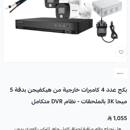
بكج عدد 4 كاميرات خارجية من هيكفيجن بدقة 5
ميجا 3K بالملحقات - نظام DVR متكامل
1,055
هل تحتاج نظام مراقبة احترافي كامل جاهز للتركيب الفوري بدون