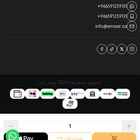
+966591259131
+966591259131
info@emaar.sa
الحقوق محفوظة | 2026
إعمار لاند
اشتري الآن