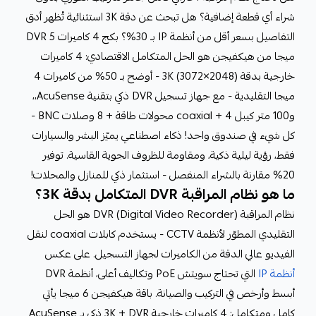
شراء أي قطعة إضافية؟ هل تبحث عن دقة 3K استثنائية تُظهر أدق
التفاصيل بسعر أقل من أنظمة IP بـ 30%؟ بكج 4 كاميرات DVR 5
ميجا من هيكفيجن هو الحل المتكامل الاقتصادي: 4 كاميرات
خارجية بدقة 3K (3072×2048) - أوضح بـ 50% من كاميرات 4
ميجا التقليدية - مع جهاز تسجيل DVR ذكي بتقنية AcuSense،،
و100 متر كيبل coaxial + 4 محولات طاقة + 8 وصلات BNC -
كل شيء في صندوق واحد! ذكاء اصطناعي يميّز البشر والسيارات
فقط، رؤية ليلية ذكية، ومقاومة للظروف الجوية القاسية. توفير
20% مقارنة بالشراء المنفصل - استثمار ذكي للمنازل والمحلات!
ما هو نظام المراقبة DVR المتكامل بدقة 3K؟
نظام المراقبة DVR (Digital Video Recorder) هو الحل
التقليدي المطوّر لأنظمة CCTV - يستخدم كابلات coaxial لنقل
الفيديو عالي الدقة من الكاميرات لجهاز التسجيل. على عكس
أنظمة IP
التي تحتاج سويتش PoE وتكاليف أعلى، أنظمة DVR
أبسط وأرخص في التركيب والصيانة. باقة هيكفيجن 6 ميجا يأتي
كامل ومتكامل: 4 كاميرات خارجية 3K + DVR ذكي بـ AcuSense