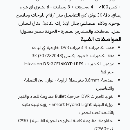
+ كيبل 100م + 4 محولات + 8 وصلات - لا تشتري أي شيء
إضافي. دقة 3K توثق أدق التفاصيل مثل أرقام اللوحات وملامح
الوجوه، وذكاء اصطناعي يقلل الإنذارات الكاذبة. مثالي للمنازل،
الفلل، المحلات، والمشاريع الصغيرة - الجودة بسعر معقول!
المواصفات الفنية
عدد الكاميرات: 4 كاميرات DVR خارجية في الباقة
دقة الكاميرات: 5 ميجا بكسل 3K (3072×2048) -
موديل الكاميرات: Hikvision
DS-2CE16KOT-LPFS
احترافية
العدسة: 3.6mm متوسطة الزاوية - توازن بين التغطية
والتفاصيل
النوع: كاميرات DVR خارجية Bullet مقاومة للماء والغبار
الرؤية الليلية: Smart Hybrid Light - رؤية ليلية ذكية
بالأشعة تحت الحمراء
المقاومة: مقاومة كاملة للظروف الجوية القاسية (-30°C
إلى +60°C)