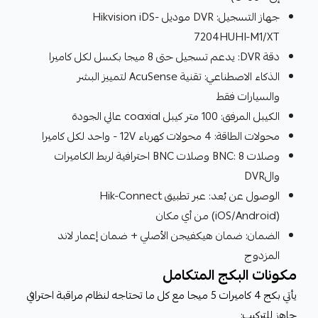
جهاز التسجيل: DVR موديل Hikvision iDS-
7204HUHI-M1/XT
دقة DVR: يدعم تسجيل حتى 8 ميجا بكسل لكل كاميرا
الذكاء الاصطناعي: تقنية AcuSense لتمييز البشر
والسيارات فقط
الكيبل المرفق: 100 متر كيبل coaxial عالي الجودة
محولات الطاقة: 4 محولات كهرباء 12V - واحد لكل كاميرا
وصلات BNC: 8 وصلات BNC احترافية لربط الكاميرات
والDVR
الوصول عن بُعد: عبر تطبيق Hik-Connect
(iOS/Android) من أي مكان
الضمان: ضمان هيكفيجن الأصلي + ضمان إعمار لاند
المزدوج
مكونات البكج المتكامل
يأتي بكج 4 كاميرات 5 ميجا مع كل ما تحتاجه لنظام مراقبة احترافي
جاهز للتركيب: