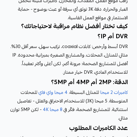
راقب موقع العمل، المعدات، والمخازن. كاميرات متينة تتحمل
الغبار والحرارة. دقة 3K توثق أي سرقة أو عبث بوضوح - حماية
الاستثمار في مواقع العمل القاسية.
كيف تختار أفضل نظام مراقبة لاحتياجاتك؟
DVR أم IP؟
DVR أبسط وأرخص: كابلات coaxial، تركيب سهل، سعر أقل 30%.
مثالي للمنازل، المحلات، والمشاريع الصغيرة بميزانية محدودة. IP
أفضل للمشاريع الضخمة: مرونة أكبر، لكن أغلى وأكثر تعقيداً.
للاستخدام العادي، DVR خيار ممتاز.
الدقة: 2MP أم 4MP أم 5MP؟
كاميرات 2 ميجا
للمنازل البسيطة.
4 ميجا واي فاي
للمحلات
المتوسطة. 5 ميجا (3K) للاستخدام الاحترافي والفلل - تفاصيل
استثنائية. للمشاريع الضخمة، فكّر في
8 ميجا 4K
- لكن 5MP توازن
مثالي.
عدد الكاميرات المطلوب