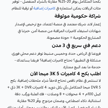
بكجنا المتكامل يوفر 20-25% مقارنة بالشراء المنفصل - توفير
مئات الريالات يمكن استثماره في
كاميرات إضافية
أو ترقية للنظام.
شراكة حكومية موثوقة
إعمار لاند شريك معتمد في منصة اعتماد، مع ترخيص لإصدار
شهادات استيفاء كاميرات المراقبة من منصة أمن. خبرتنا في
المشاريع الحكومية = جودة مضمونة.
دعم فني سريع في 3 مدن
فروعنا في الرياض، جدة، وخميس مشيط توفر دعم محلي فوري.
مشكلة في التطبيق؟ تحتاج كاميرات إضافية؟ فريقنا يساعدك -
خدمة ما بعد البيع ممتازة.
اطلب بكج 4 كاميرات 3K 5 ميجا الآن
لا تستثمر في نظام ناقص تحتاج لاحقاً شراء ملحقات إضافية. بكج
DVR 5 ميجا المتكامل يأتي بكل شيء: 4 كاميرات 3K + DVR ذكي +
كيبل 100م + 4 محولات + 8 وصلات - فك العلبة وركّب. دقة
استثنائية، ذكاء اصطناعي، وضمان مزدوج. وفّر 20% مقارنة
بالشراء المنفصل. اتصل الآن - التركيب والتدريب مجاني. أمان منزلك