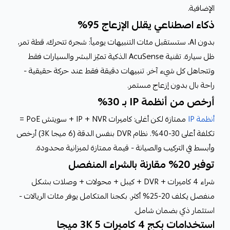
الإضافية.
ذكاء اصطناعي يقلل الإزعاج 95%
بدون AI، ستستقبل مئات التنبيهات يومياً: شجرة تتحرك، قطة تمر،
ظل سيارة. تقنية AcuSense الذكية تميّز البشر والسيارات فقط
وتتجاهل كل شيء آخر. تنبيهات دقيقة فقط عند حركة حقيقية -
راحة بال بدون إزعاج مستمر.
أرخص من أنظمة IP بـ 30%
أنظمة IP
ممتازة لكن أغلى: كاميرات IP + NVR + سويتش PoE =
تكلفة أعلى 30-40%. نظام DVR بنفس الدقة (6 ميجا 3K) أرخص
وأبسط في التركيب والصيانة - قيمة ممتازة لميزانية محدودة.
توفير 20% مقارنة بالشراء المنفصل
شراء 4 كاميرات + DVR + كيبل + محولات + وصلات بشكل
منفصل يكلف 20-25% أكثر. بكجنا المتكامل يوفر مئات الريالات -
استثمار ذكي بضمان شامل.
استخدامات بكج 4 كاميرات 3K 5 ميجا