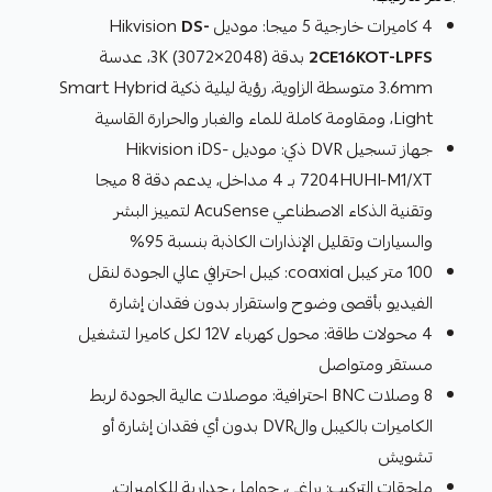
4 كاميرات خارجية 5 ميجا: موديل Hikvision
DS-
2CE16KOT-LPFS
بدقة 3K (3072×2048)، عدسة
3.6mm متوسطة الزاوية، رؤية ليلية ذكية Smart Hybrid
Light، ومقاومة كاملة للماء والغبار والحرارة القاسية
جهاز تسجيل DVR ذكي: موديل Hikvision iDS-
7204HUHI-M1/XT بـ 4 مداخل، يدعم دقة 8 ميجا
وتقنية الذكاء الاصطناعي AcuSense لتمييز البشر
والسيارات وتقليل الإنذارات الكاذبة بنسبة 95%
100 متر كيبل coaxial: كيبل احترافي عالي الجودة لنقل
الفيديو بأقصى وضوح واستقرار بدون فقدان إشارة
4 محولات طاقة: محول كهرباء 12V لكل كاميرا لتشغيل
مستقر ومتواصل
8 وصلات BNC احترافية: موصلات عالية الجودة لربط
الكاميرات بالكيبل والDVR بدون أي فقدان إشارة أو
تشويش
ملحقات التركيب: براغي، حوامل جدارية للكاميرات،