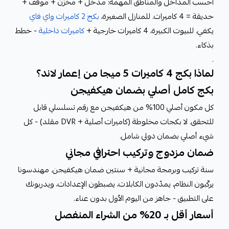
احسب المداخل والمناطق المهمة: مدخل + مخزن + موقف +
حديقة = 4 كاميرات. للمنازل الصغيرة،
بكج 2 كاميرات واي فاي
يكفي. للبيوت الكبيرة، 4 كاميرات خارجية +
كاميرات داخلية
- خطط
بذكاء.
.
لماذا بكج 4 كاميرات 5 ميجا من إعمار لاند؟
بكج كامل أصلي بضمان هيكفيجن
كل مكون أصلي 100% من هيكفيجن مع رقم تسلسلي قابل
للتحقق. لا بكجات مخلوطة (كاميرات أصلية + DVR مقلد) - كل
شيء أصلي بضمان دولي شامل.
ضمان مزدوج وتركيب احترافي مجاني
سنة تركيب وبرمجة مجانية + سنتين ضمان هيكفيجن. مهندسونا
يركّبون النظام، يمدّدون الكابلات، يضبطون الإعدادات، ويدربونك
على التطبيق - جاهز من اليوم الأول بدون عناء.
أسعار أقل بـ 20% من الشراء المنفصل