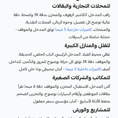
للمحلات التجارية والبقالات
راقب المدخل، الكاشير، الرفوف، والمخزن بدقة 3K واضحة. دقة
عالية توضح كل تفصيل: وجوه الزبائن، العملات النقدية،
والمنتجات.
كاميرات خارجية 5 ميجا
توثق المدخل والموقف -
حماية شاملة من السرقات.
للفلل والمنازل الكبيرة
غطّي محيط الفيلا: المدخل الرئيسي، الباب الخلفي، الحديقة،
والموقف. دقة 3K توثق كل حركة بوضوح للمرور والتأمين. للداخل،
أضف
كاميرات داخلية 5 ميجا
- أمان محيطي ودا خلي كامل.
للمكاتب والشركات الصغيرة
أمّن المدخل، الاستقبال، المخزن، والموقف. دقة 6 ميجا تقرأ
بطاقات الموظفين وأرقام السيارات بوضوح، والتخزين الضخم
يحفظ الأدلة لأسابيع - أمان مؤسسي بسعر معقول.
للمشاريع والورش