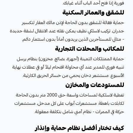
فورية إذا فتح أحد الباب أثناء غيابك.
للشقق والعمائر السكنية
حماية فعّالة للشقق بدون الحاجة لإذن مالك العقار لتكسير
جدران. تركيب لاسلكي نظيف يمكن نقله عند الانتقال لشقة جديدة
- مثالي للمستأجرين الذين يريدون أماناً بدون استثمار دائم.
للمكاتب والمحلات التجارية
حماية الممتلكات الثمينة (أجهزة، بضائع، مخزون) بنظام يرسل
تنبيه فوري للمدير عند أي محاولة اقتحام ليلاً أو في عطلات نهاية
الأسبوع. مستشعر دخان يحمي من خسائر الحريق الكارثية.
للمستودعات والمخازن
تغطية لاسلكية لمساحات واسعة حتى 2000 متر بدون الحاجة
لكابلات باهظة. مستشعرات أبواب على كل مدخل، مستشعرات
حركة في الممرات - نظام أمني شامل بتكلفة معقولة.
كيف تختار أفضل نظام حماية وإنذار