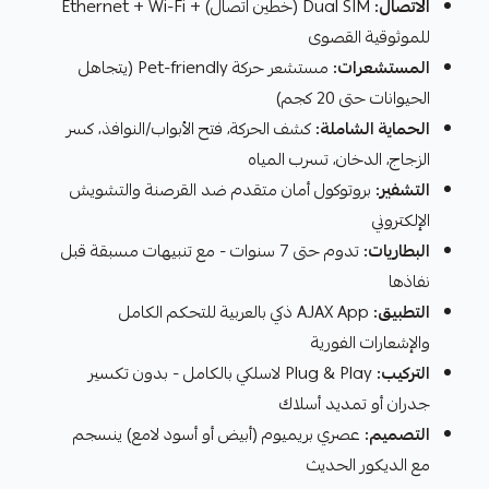
الاتصال:
Dual SIM (خطين اتصال) + Ethernet + Wi-Fi
للموثوقية القصوى
المستشعرات:
مستشعر حركة Pet-friendly (يتجاهل
الحيوانات حتى 20 كجم)
الحماية الشاملة:
كشف الحركة، فتح الأبواب/النوافذ، كسر
الزجاج، الدخان، تسرب المياه
التشفير:
بروتوكول أمان متقدم ضد القرصنة والتشويش
الإلكتروني
البطاريات:
تدوم حتى 7 سنوات - مع تنبيهات مسبقة قبل
نفاذها
التطبيق:
AJAX App ذكي بالعربية للتحكم الكامل
والإشعارات الفورية
التركيب:
Plug & Play لاسلكي بالكامل - بدون تكسير
جدران أو تمديد أسلاك
التصميم:
عصري بريميوم (أبيض أو أسود لامع) ينسجم
مع الديكور الحديث