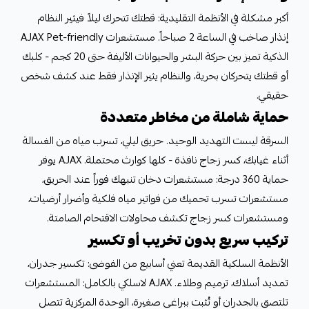
أكبر مشكلة في الأنظمة التقليدية: قطتك تتحرك ليلاً فيثير النظام
إنذار صاخب في الساعة 2 صباحاً. مستشعرات AJAX Pet-friendly
الذكية تميز بين حركة البشر والحيوانات الأليفة حتى 20 كجم - كلبك
أو قطتك يتحركان بحرية، والنظام يثير الإنذار فقط عند كشف شخص
حقيقي.
حماية شاملة من مخاطر متعددة
السرقة ليست التهديد الوحيد. حريق ليلي، تسرب مياه من الغسالة
أثناء غيابك، كسر زجاج نافذة - كلها كوارث محتملة. AJAX يوفر
حماية 360 درجة: مستشعرات دخان تنبهك فوراً عند الحريق،
مستشعرات تسرب تحميك من فواتير مياه فلكية وأضرار أرضيات،
ومستشعرات كسر زجاج تكشف محاولات الاقتحام الصامتة.
تركيب سريع بدون تخريب أو تكسير
الأنظمة السلكية القديمة تعني أسابيع من الفوضى: تكسير جدران،
تمديد أسلاك، ترميم وطلاء. AJAX لاسلكي بالكامل: المستشعرات
تلتصق بالجدران أو تُثبت ببراغي صغيرة، الوحدة المركزية تتصل