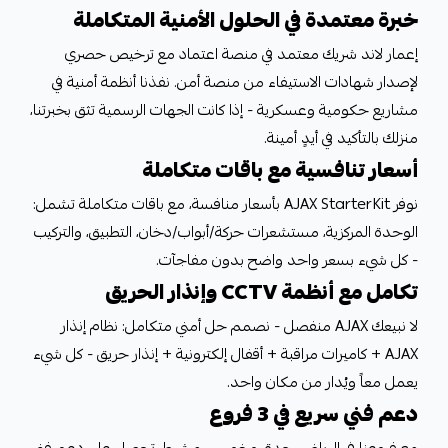
خبرة معتمدة في الحلول الأمنية المتكاملة
إعمار لاند شريك معتمد في منصة اعتماد مع ترخيص حصري
لإصدار شهادات الاستيفاء من منصة أمن. نفذنا أنظمة أمنية في
مشاريع حكومية وعسكرية - إذا كانت الجهات الرسمية تثق بخبرتنا،
منزلك بالتأكيد في أيدٍ أمينة.
أسعار تنافسية مع باقات متكاملة
نوفر AJAX StarterKit بأسعار منافسة، مع باقات متكاملة تشمل:
الوحدة المركزية، مستشعرات حركة/أبواب/دخان، التطبيق، والتركيب
- كل شيء بسعر واحد واضح بدون مفاجآت.
تكامل مع أنظمة CCTV وإنذار الحريق
لا نبيعك AJAX منفصل - نصمم حل أمني متكامل: نظام إنذار
AJAX + كاميرات مراقبة + أقفال إلكترونية + إنذار حريق - كل شيء
يعمل معاً ويُدار من مكان واحد.
دعم فني سريع في 3 فروع