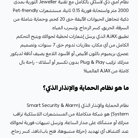
نظام أمني ذكي لاسلكي بالكامل مع تقنية Jeweller الثورية بمدى
2000 متر واستجابة فورية 0.15 ثانية، مستشعرات Pet-friendly
ذكية تتجاهل الحيوانات الأليفة حتى 20 كجم، وحماية شاملة من
السرقة، الحريق، كسر الزجاج، وتسرب المياه.
تطبيق AJAX الذكي يرسل إشعارات لحظية لجوالك ويتيح التحكم
الكامل من أي مكان، بطاريات تدوم حتى 7 سنوات، وتصميم
عصري بريميوم باللون الأبيض أو الأسود اللامع يضيف أناقة لديكور
منزلك. تركيب Plug & Play بدون تكسير أو أسلاك - راحة بال
كاملة من AJAX العالمية!
ما هو نظام الحماية والإنذار الذكي؟
نظام الحماية والإنذار الذكي (Smart Security & Alarm
System) هو شبكة متكاملة من المستشعرات اللاسلكية تراقب
منزلك أو منشأتك على مدار الساعة، وترسل تنبيهات فورية لجوالك
عند اكتشاف أي تهديد (حركة مشبوهة، فتح باب/نافذ، كسر زجاج،