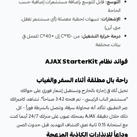
التوسع:
قابل للتوسع بإضافة مستشعرات إضافية حسب
الحاجة
الإشعارات:
تنبيهات لحظية مفصلة (أي مستشعر تفعّل،
متى، أين)
درجة حرارة التشغيل:
من -10°C إلى +40°C للعمل في
بيئات مختلفة
فوائد نظام AJAX StarterKit
راحة بال مطلقة أثناء السفر والغياب
تخيل أنك في إجازة بالخارج وتستقبل إشعار فوري على جوالك:
"مستشعر الباب الرئيسي - تم فتحه 3:42 صباحاً". تشاهد كاميراتك
عبر التطبيق، تتأكد أنه محاولة سرقة، وتتصل بالشرطة فوراً - كل
ذلك خلال دقيقة. AJAX يمنحك عيون على منزلك 24/7 أينما كنت،
مع استجابة 0.15 ثانية تعني اكتشاف التهديد قبل حدوث الضرر.
وداعاً للإنذارات الكاذبة المزعجة