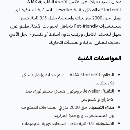
دخان، تسرب مياه). على عكس الأنظمة التقليدية، AJAX
StarterKit نظام ذكي بتقنية Jeweller اللاسلكية المشفرة التي
تغطي حتى 2000 متر بثبات واستجابة خلال 0.15 ثانية. يتميز
بمستشعرات Pet-friendly تتجاهل الحيوانات الأليفة، تطبيق عربي
سهل للتحكم الكامل، وتركيب بدون أسلاك أو تكسير - الحل الأمني
الحديث للمنازل الذكية والمنشآت التجارية.
المواصفات الفنية
النظام:
AJAX StarterKit - نظام حماية وإنذار لاسلكي
ذكي متكامل
التقنية:
Jeweller بروتوكول لاسلكي مشفر ثوري ضد
الاختراق والتشويش
مدى التغطية:
حتى 2000 متر في المساحات المفتوحة
بين المستشعرات والوحدة المركزية
الاستجابة:
0.15 ثانية فقط - استجابة فورية للتهديدات