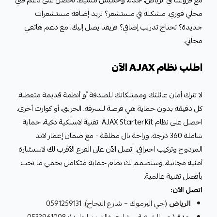
مع فروعنا في الرياض، جدة، وخميس مشيط، تحصل على دعم فني
محلي فوري. مشكلة في مستشعر؟ تريد إضافة مستشعرات
جديدة؟ تحتاج تدريب إضافي؟ فريقنا يصل إليك، مع دعم هاتفي
مجاني.
اطلب نظام AJAX الآن
لا تترك أمان عائلتك وممتلكاتك للصدفة أو أنظمة قديمة متعطلة.
كل دقيقة بدون حماية هي فرصة للسرقة، الحريق، أو كوارث أخرى.
احصل على نظام AJAX StarterKit: تقنية لاسلكية ذكية، حماية
شاملة 360 درجة، وراحة بال مطلقة - مع ضمان إعمار لاند
المزدوج وتركيب احترافي. اتصل الآن على الفرع الأقرب لك لاستشارة
أمنية مجانية، وسنصمم لك نظام حماية متكامل يحمي ما تحب
بأفضل تقنية عالمية.
اتصل الآن:
الرياض
(حي اليرموك – شارع النجاح): 0591259131