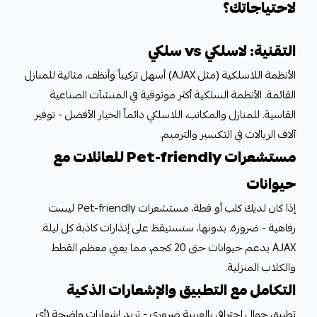
لاحتياجاتك؟
التقنية: لاسلكي vs سلكي
الأنظمة اللاسلكية (مثل AJAX) أسهل تركيباً وأنظف، مثالية للمنازل
القائمة. الأنظمة السلكية أكثر موثوقية في المنشآت الصناعية
القاسية. للمنازل والمكاتب، اللاسلكي دائماً الخيار الأفضل - توفير
آلاف الريالات في التكسير والترميم.
مستشعرات Pet-friendly للعائلات مع
حيوانات
إذا كان لديك كلب أو قطة، مستشعرات Pet-friendly ليست
رفاهية - ضرورة. بدونها، ستستيقظ على إنذارات كاذبة كل ليلة.
AJAX يدعم حيوانات حتى 20 كجم، مما يعني معظم القطط
والكلاب المنزلية.
التكامل مع التطبيق والإشعارات الذكية
تطبيق جوال احترافي بالعربية ضروري - تريد إشعارات واضحة (أي