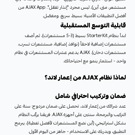
مستشعر، متى، أين)، ليس مجرد "إنذار تفعّل". AJAX App من
أفضل التطبيقات الأمنية: بسيط، سريع، ومفصّل.
قابلية التوسع المستقبلية
ابدأ بنظام StarterKit بسيط (3-5 مستشعرات)، ثم أضف
مستشعرات إضافية لاحقاً (نوافذ إضافية، مستشعرات تسرب،
مستشعرات دخان). AJAX يدعم عشرات المستشعرات في نظام
واحد - استثمار ينمو مع احتياجاتك.
لماذا نظام AJAX من إعمار لاند؟
ضمان وتركيب احترافي شامل
عند شرائك من إعمار لاند، تحصل على ضمان مزدوج: سنة على
التركيب والبرمجة، سنتين على أجهزة AJAX. فريقنا يركّب النظام
بشكل استراتيجي (أين نضع المستشعرات لأفضل تغطية)، يبرمج
التطبيق، ويدربك على الاستخدام - جاهز من اليوم الأول.