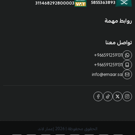
5855363893
311468292800003
روابط مهمة
تواصل معنا
+966591259131
+966591259131
info@emaar.sa
الحقوق محفوظة | 2026
إعمار لاند