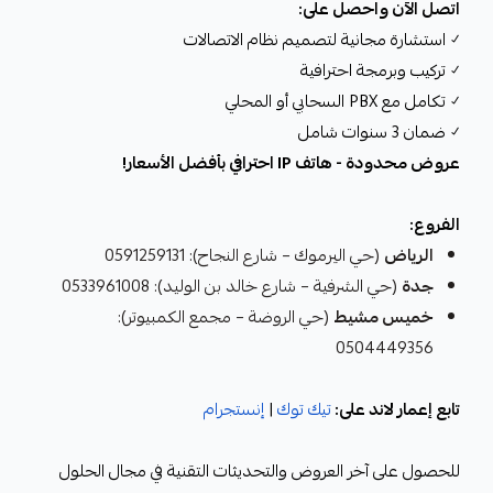
اتصل الآن واحصل على:
✓ استشارة مجانية لتصميم نظام الاتصالات
✓ تركيب وبرمجة احترافية
✓ تكامل مع PBX السحابي أو المحلي
✓ ضمان 3 سنوات شامل
عروض محدودة - هاتف IP احترافي بأفضل الأسعار!
الفروع:
الرياض
(حي اليرموك – شارع النجاح): 0591259131
جدة
(حي الشرفية – شارع خالد بن الوليد): 0533961008
خميس مشيط
(حي الروضة – مجمع الكمبيوتر):
0504449356
تابع إعمار لاند على:
تيك توك
|
إنستجرام
للحصول على آخر العروض والتحديثات التقنية في مجال الحلول