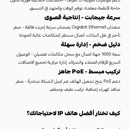
دعم مؤتمرات صوتية لـ5 أطراف - اجتماعات جماعية فورية بدون
حاجة لأنظمة معقدة. توفير الوقت والجهد في التنسيق.
سرعة جيجابت - إنتاجية قصوى
منفذان Gigabit Ethernet يضمنان سرعة إنترنت فائقة - صفر
تأخير في نقل البيانات. اتصال مستقر للمكالمات عالية الجودة.
دليل ضخم - إدارة سهلة
سعة 1000 جهة اتصال مع سجل مكالمات تفصيلي - الوصول
السريع لأرقام العملاء والشركاء. إدارة مركزية لجميع الاتصالات.
تركيب مبسط - PoE جاهز
دعم PoE يتيح تشغيل الهاتف عبر كيبل الشبكة مباشرةً - صفر
منافذ كهرباء إضافية. تركيب نظيف ومنظم.
كيف تختار أفضل هاتف IP لاحتياجاتك؟