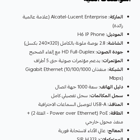
الماركة:
Alcatel-Lucent Enterprise (علامة عالمية
رائدة)
الموديل:
H6 IP Phone
الشاشة:
2.8 بوصة ملونة بالكامل (320×240 بكسل)
جودة الصوت:
HD Full-Duplex مع إلغاء الضجيج
المؤتمرات:
يدعم مؤتمرات صوتية حتى 5 أطراف
الشبكة:
منفذان Gigabit Ethernet (10/100/1000
Mbps)
دليل الهاتف:
سعة 1000 جهة اتصال
سجل المكالمات:
سجل تفصيلي كامل
المنافذ:
USB-A لتوصيل السماعات الاحترافية
الطاقة:
PoE (Power over Ethernet - الفئة 2) +
منفذ محول خارجي
المعالج:
عالي الأداء لاستجابة فورية
البروتوكولات:
SIP, H.323