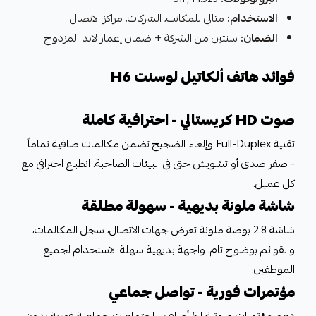
الاستخدام:
مثالي للمكاتب، الشركات، مراكز الاتصال
الضمان:
سنتين من الشركة + ضمان إعمار لاند المزدوج
فوائد هاتف ألكاتيل لوسنت H6
صوت HD كريستالي - احترافية كاملة
تقنية Full-Duplex وإلغاء الضجيج تضمن مكالمات صافية تماماً
- صفر صدى أو تشويش حتى في البيئات الصاخبة. انطباع احترافي مع
كل عميل.
شاشة ملونة بديهية - سهولة مطلقة
شاشة 2.8 بوصة ملونة تعرض جهات الاتصال، سجل المكالمات،
والقوائم بوضوح تام. واجهة بديهية سهلة الاستخدام لجميع
الموظفين.
مؤتمرات فورية - تواصل جماعي