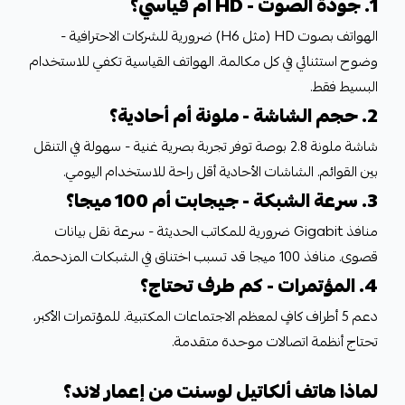
1. جودة الصوت - HD أم قياسي؟
الهواتف بصوت HD (مثل H6) ضرورية للشركات الاحترافية -
وضوح استثنائي في كل مكالمة. الهواتف القياسية تكفي للاستخدام
البسيط فقط.
2. حجم الشاشة - ملونة أم أحادية؟
شاشة ملونة 2.8 بوصة توفر تجربة بصرية غنية - سهولة في التنقل
بين القوائم. الشاشات الأحادية أقل راحة للاستخدام اليومي.
3. سرعة الشبكة - جيجابت أم 100 ميجا؟
منافذ Gigabit ضرورية للمكاتب الحديثة - سرعة نقل بيانات
قصوى. منافذ 100 ميجا قد تسبب اختناق في الشبكات المزدحمة.
4. المؤتمرات - كم طرف تحتاج؟
دعم 5 أطراف كافٍ لمعظم الاجتماعات المكتبية. للمؤتمرات الأكبر،
تحتاج أنظمة اتصالات موحدة متقدمة.
لماذا هاتف ألكاتيل لوسنت من إعمار لاند؟