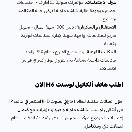
غرف الاجتماعات:
مؤتمرات صوتية لـ5 أطراف - اجتماعات
جماعية بجودة عالية. شاشة ملونة تعرض حالة المكالمة
بوضوح.
الاستقبال والسكرتارية:
دليل 1000 جهة اتصال - تحويل
سريع للمكالمات. واجهة سهلة لإدارة المكالمات الواردة
بكفاءة.
المكاتب الفرعية:
ربط جميع الفروع بنظام PBX واحد -
مكالمات داخلية مجانية بين الفروع. توفير كبير في فواتير
الاتصالات.
اطلب هاتف ألكاتيل لوسنت H6 الآن
حوّل اتصالات مكتبك لنظام احترافي بصوت HD! استثمر في هاتف IP
من ألكاتيل لوسنت بشاشة ملونة وجيجابت إيثرنت. مع ضمان
إعمار لاند المزدوج وتركيب احترافي، أنت على بُعد مكالمة من نظام
اتصالات ذكي ومتكامل.