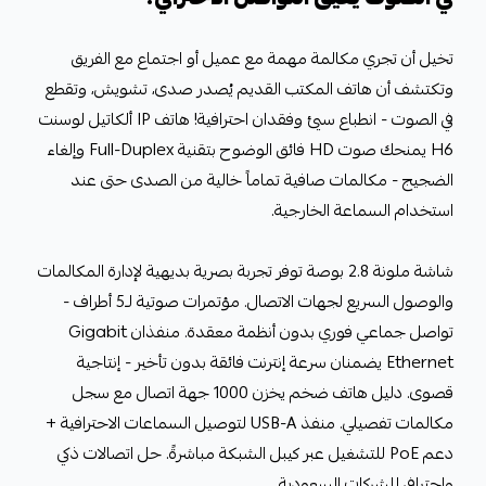
تخيل أن تجري مكالمة مهمة مع عميل أو اجتماع مع الفريق
وتكتشف أن هاتف المكتب القديم يُصدر صدى، تشويش، وتقطع
في الصوت - انطباع سيئ وفقدان احترافية! هاتف IP ألكاتيل لوسنت
H6 يمنحك صوت HD فائق الوضوح بتقنية Full-Duplex وإلغاء
الضجيج - مكالمات صافية تماماً خالية من الصدى حتى عند
استخدام السماعة الخارجية.
شاشة ملونة 2.8 بوصة توفر تجربة بصرية بديهية لإدارة المكالمات
والوصول السريع لجهات الاتصال. مؤتمرات صوتية لـ5 أطراف -
تواصل جماعي فوري بدون أنظمة معقدة. منفذان Gigabit
Ethernet يضمنان سرعة إنترنت فائقة بدون تأخير - إنتاجية
قصوى. دليل هاتف ضخم يخزن 1000 جهة اتصال مع سجل
مكالمات تفصيلي. منفذ USB-A لتوصيل السماعات الاحترافية +
دعم PoE للتشغيل عبر كيبل الشبكة مباشرةً. حل اتصالات ذكي
واحترافي للشركات السعودية.