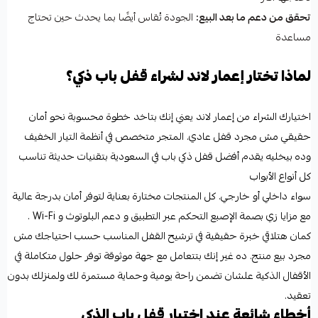
تحقق من دعم ما بعد البيع:
الجودة تُقاس أيضًا بما يحدث حين تحتاج
مساعدة
لماذا تختار إعمار لاند لشراء قفل باب ذكي؟
اختيارك الشراء من إعمار لاند يعني إنك بتاخد خطوة محسوبة نحو أمان
حقيقي مش مجرد قفل عادي. المتجر متخصص في أنظمة التيار الخفيف
وده بيخليه يقدم أفضل قفل ذكي باب في السعودية بتقنيات حديثة تناسب
كل أنواع الأبواب
سواء داخلي أو خارجي. كل المنتجات مختارة بعناية لتوفر أمان بدرجة عالية
مع مزايا زي بصمة الإصبع التحكم عبر التطبيق و دعم البلوتوث و Wi-Fi .
كمان هتلاقي خبرة حقيقية في ترشيح القفل المناسب حسب احتياجك مش
مجرد بيع منتج. ده غير إنك بتتعامل مع جهة موثوقة توفر حلول متكاملة في
الأقفال الذكية علشان تضمن راحة يومية وحماية مستمرة لك ولمنزلك بدون
تعقيد.
أخطاء شائعة عند اختيار قفل باب الذكي