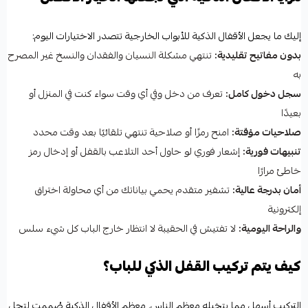
إليك ما يجعل الأقفال الذكية للأبواب الخارجية تتصدر الاختيارات اليوم:
بدون مفاتيح تقليدية:
تنتهي مشكلة النسيان والفقدان والنسخ غير المصرح
به
سجل دخول كامل:
تعرف من دخل وفي أي وقت سواء كنت في المنزل أو
بعيدًا
صلاحيات مؤقتة:
امنح رمزًا أو صلاحية تنتهي تلقائيًا بعد وقت محدد
تنبيهات فورية:
إشعار فوري لو حاول أحد التلاعب بالقفل أو إدخال رمز
خاطئ مرارًا
أمان بدرجة عالية:
تشفير متقدم يحمي بياناتك من أي محاولة اختراق
إلكترونية
والراحة اليومية:
لا تفتيش في الحقيبة لا انتظار خارج الباب كل شيء سلس
كيف يتم تركيب القفل الذكي للباب؟
التركيب أسهل مما يتخيله معظم الناس. معظم الأقفال الذكية صُممت لتحل