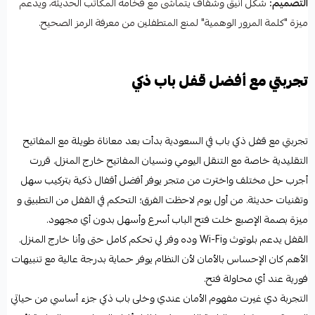
التصميم:
شكل أنيق وشفاف يتماشى مع فخامة المكاتب الحديثة، ويدعم
ميزة "كلمة المرور الوهمية" لمنع المتطفلين من معرفة الرمز الصحيح.
تجربتي مع أفضل قفل باب ذكي
تجربتي مع قفل ذكي باب في السعودية بدأت بعد معاناة طويلة مع المفاتيح
التقليدية خاصة مع التنقل اليومي ونسيان المفاتيح خارج المنزل. قررت
أجرب حل مختلف واخترت من متجر يوفر أفضل أقفال ذكية بتركيب سهل
وتقنيات حديثة. من أول يوم لاحظت الفرق؛ التحكم في القفل من التطبيق و
ميزة بصمة الإصبع خلت فتح الباب أسرع وأسهل بدون أي مجهود.
القفل يدعم بلوتوث وWi-Fi وده وفر لي تحكم كامل حتى وأنا خارج المنزل.
الأهم كان الإحساس بالأمان لأن النظام يوفر حماية بدرجة عالية مع تنبيهات
فورية عند أي محاولة فتح.
التجربة دي غيرت مفهوم الأمان عندي وخلى باب ذكي جزء أساسي من حياتي