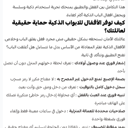
هذا التكامل بين القفل والتطبيق يمنحك تجربة استخدام ذكية وسلسة
ويجعل اقفال الباب الذكية أكثر كفاءة.
كيف توفر الأقفال للابواب الذكية حماية حقيقية
لعائلتك؟
عائلتك الأمان تستحقه بشكل حقيقي مش مجرد قفل يغلق الباب وخلاص.
الأقفال الذكية تغيّر المعادلة من الأساس بدل ما تتساءل هل أغلقت الباب؟
تفتح التطبيق وتتأكد في ثانية.
إشعار فوري عند وصول أولادك
:
تعرف لحظة دخولهم المنزل دون أن تتصل
بأحد
بصمة الإصبع تمنع الدخول غير المصرح به
:
لا مفتاح مكرر لا رمز مسرّب
سجل دخول كامل بالتوقيت
:
تعرف من دخل ومتى حتى وأنت بعيد
تنبيه فوري عند العبث بالقفل
:
أي محاولة إدخال رمز خاطئ متكررة تصلك
على الهاتف مباشرة
صلاحيات محددة للعمالة المنزلية
:
دخول في ساعات معينة فقط وإلغاء
فوري بضغطة واحدة
رموز مؤقتة للضيوف
:
تنتهي تلقائيًا دون الحاجة لتسليم أي مفتاح حقيقي