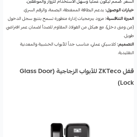
السعر. صُمم ليكون عملياً وسهل الاستخدام للزوار والموظفين.
خيارات الوصول:
يدعم البطاقة الممغنطة، البصمة، والرقم السري.
الميزة التنافسية:
مزود ببرمجيات إدارة متطورة تسمح بتتبع سجل الدخول
(من ومتى دخل)، مع هيكل من الفولاذ المقاوم للصدأ لضمان عمر افتراضي
طويل.
التصميم:
كلاسيكي عملي، مناسب جداً للأبواب الخشبية والمعدنية
التقليدية.
قفل ZKTeco للأبواب الزجاجية (Glass Door
Lock)