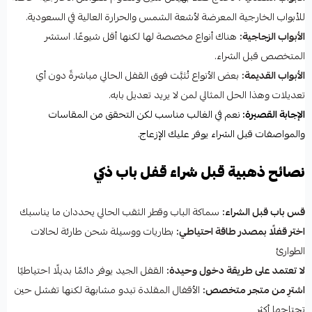
للأبواب الخارجية المعرضة لأشعة الشمس والحرارة العالية في السعودية.
الأبواب الزجاجية:
هناك أنواع مخصصة لها لكنها أقل شيوعًا. استشر
المتخصص قبل الشراء.
الأبواب القديمة:
بعض الأنواع تُثبَّت فوق القفل الحالي مباشرةً دون أي
تعديلات وهذا الحل المثالي لمن لا يريد تعديل بابه.
الإجابة القصيرة:
نعم في الغالب مناسب لكن التحقق من المقاسات
والمواصفات قبل الشراء يوفر عليك الإزعاج.
نصائح ذهبية قبل شراء قفل باب ذكي
قس باب قبل الشراء:
سماكة الباب وقطر الثقب الحالي يحددان ما يناسبك
اختر قفلًا بمصدر طاقة احتياطي:
بطاريات ووسيلة شحن طارئة لحالات
الطوارئ
لا تعتمد على طريقة دخول وحيدة:
القفل الجيد يوفر دائمًا بديلًا احتياطيًا
اشترِ من متجر متخصص:
الأقفال المقلدة تبدو مشابهة لكنها تفشل حين
تحتاجها أكثر