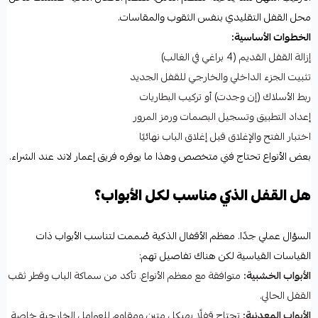
محل القفل التقليدي بنفس الثقوب والمقاسات.
الخطوات الأساسية:
إزالة القفل القديم (4 براغي في الغالب)
تثبيت الجزء الداخلي والخارجي للقفل الجديد
ربط الأسلاك (إن وجدت) أو تركيب البطاريات
إعداد التطبيق وتسجيل البصمات ورمز المرور
اختبار الفتح والإغلاق قبل إغلاق الباب نهائيًا
بعض الأنواع تحتاج فني متخصص وهذا ما يوفره فريق إعمار لاند عند الشراء.
هل القفل الذكي مناسب لكل الأبواب؟
السؤال عملي جدًا. معظم الأقفال الذكية صُممت لتناسب الأبواب ذات
القياسات القياسية لكن هناك تفاصيل تهم:
الأبواب الخشبية:
متوافقة مع معظم الأنواع. تأكد من سماكة الباب وقطر ثقب
القفل الحالي.
الأبواب المعدنية:
تحتاج قفلًا بهيكل متين ومقاوم للعوامل الخارجية خاصة