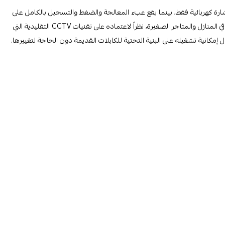
إشارة كهربائية فقط، بينما يقع عبء المعالجة والضغط والتسجيل بالكامل على
جهاز الـ DVR داخلياً. يعد هذا النظام الخيار الكلاسيكي الأكثر انتشاراً في المنازل والمتاجر الصغيرة، نظراً لاعتماده على تقنيات CCTV التقليدية التي
إمكانية تشغيله على البنية التحتية للكابلات القديمة دون الحاجة لتغييرها.