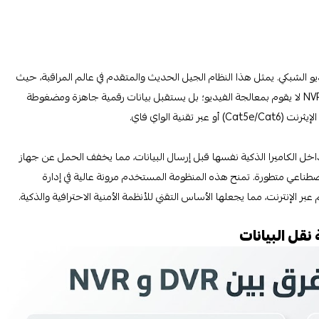
Networ، أو مسجل الفيديو الشبكي. يمثل هذا النظام الجيل الحديث والمتقدم في عالم المراقبة، حيث
يعتمد كلياً على تكنولوجيا الشبكات. وخلافاً للنظام السابق، فإن الـ NVR لا يقوم بمعالجة الفيديو؛ بل يستقبل بيانات رقمية جاهزة ومضغوطة
اخل الكاميرا الذكية نفسها قبل إرسال البيانات، مما يخفف الحمل عن جهاز
ناعي متطورة. تمنح هذه المنظومة المستخدم مرونة عالية في إدارة
بر الإنترنت، مما يجعلها الأساس التقني للأنظمة الأمنية الاحترافية والذكية.