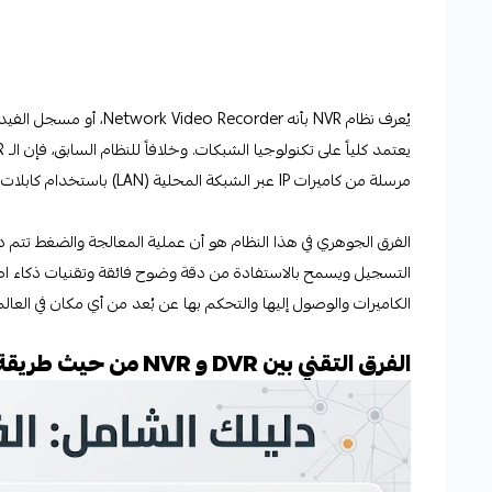
يُعرف
نظام NVR
بأنه k Video Recorder
مرسلة من كاميرات IP عبر الشبكة المحلية (LAN) باستخدام كابلات الإيثرنت (Cat5e/Cat6) أو عبر تقنية الواي فاي.
الفرق الجوهري في هذا النظام هو أن عملية المعالجة والضغط تتم د
التسجيل ويسمح بالاستفادة من دقة وضوح فائقة وتقنيات ذكاء اصط
الكاميرات والوصول إليها والتحكم بها عن بُعد من أي مكان في العالم ع
الفرق التقني بين DVR و NVR من حيث طريقة نقل البيانات