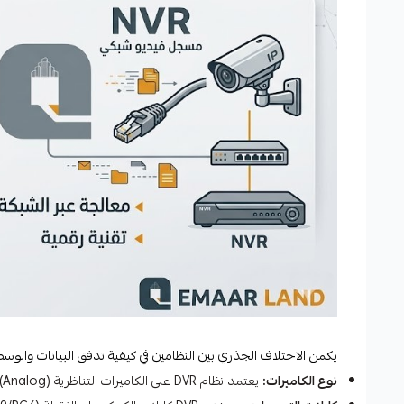
يكمن الاختلاف الجذري بين النظامين في كيفية تدفق البيانات والوسط 
نوع الكاميرات:
يعتمد نظام DVR على الكاميرات التناظرية (Analog)، بينما يختص نظام NVR بكاميرات الشبكة الرقمية (IP Cameras).