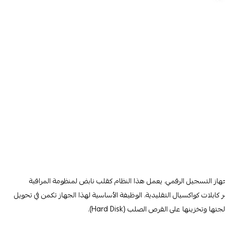
طلح Digital Video Recorder، ويعني جهاز التسجيل الرقمي. يعمل هذا النظام كقلب نابض لمنظومة المراقبة
اميرات عبر كابلات كواكسيال التقليدية. الوظيفة الأساسية لهذا الجهاز تكمن في تحويل
وتخزينها على القرص الصلب (Hard Disk).