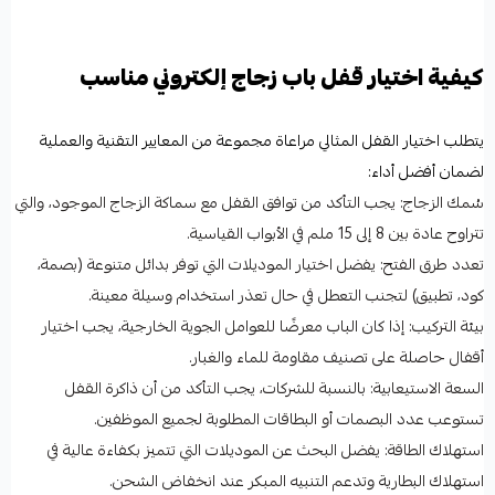
كيفية اختيار قفل باب زجاج إلكتروني مناسب
يتطلب اختيار القفل المثالي مراعاة مجموعة من المعايير التقنية والعملية
لضمان أفضل أداء:
سُمك الزجاج: يجب التأكد من توافق القفل مع سماكة الزجاج الموجود، والتي
تتراوح عادة بين 8 إلى 15 ملم في الأبواب القياسية.
تعدد طرق الفتح: يفضل اختيار الموديلات التي توفر بدائل متنوعة (بصمة،
كود، تطبيق) لتجنب التعطل في حال تعذر استخدام وسيلة معينة.
بيئة التركيب: إذا كان الباب معرضًا للعوامل الجوية الخارجية، يجب اختيار
أقفال حاصلة على تصنيف مقاومة للماء والغبار.
السعة الاستيعابية: بالنسبة للشركات، يجب التأكد من أن ذاكرة القفل
تستوعب عدد البصمات أو البطاقات المطلوبة لجميع الموظفين.
استهلاك الطاقة: يفضل البحث عن الموديلات التي تتميز بكفاءة عالية في
استهلاك البطارية وتدعم التنبيه المبكر عند انخفاض الشحن.