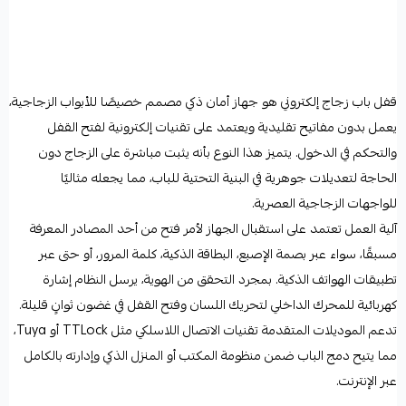
قفل باب زجاج إلكتروني هو جهاز أمان ذكي مصمم خصيصًا للأبواب الزجاجية،
يعمل بدون مفاتيح تقليدية ويعتمد على تقنيات إلكترونية لفتح القفل
والتحكم في الدخول. يتميز هذا النوع بأنه يثبت مباشرة على الزجاج دون
الحاجة لتعديلات جوهرية في البنية التحتية للباب، مما يجعله مثاليًا
للواجهات الزجاجية العصرية.
آلية العمل تعتمد على استقبال الجهاز لأمر فتح من أحد المصادر المعرفة
مسبقًا، سواء عبر بصمة الإصبع، البطاقة الذكية، كلمة المرور، أو حتى عبر
تطبيقات الهواتف الذكية. بمجرد التحقق من الهوية، يرسل النظام إشارة
كهربائية للمحرك الداخلي لتحريك اللسان وفتح القفل في غضون ثوانٍ قليلة.
تدعم الموديلات المتقدمة تقنيات الاتصال اللاسلكي مثل TTLock أو Tuya،
مما يتيح دمج الباب ضمن منظومة المكتب أو المنزل الذكي وإدارته بالكامل
عبر الإنترنت.