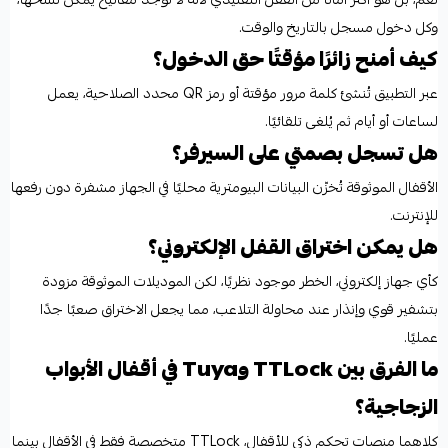
وكل دخول مسجل بالتاريخ والوقت.
كيف أمنح زائرًا مؤقتًا حق الدخول؟
عبر التطبيق تُنشئ كلمة مرور مؤقتة أو رمز QR محدد الصلاحية، يعمل
لساعات أو أيام ثم يُلغى تلقائيًا.
هل تسجل بصمتي على السيرفر؟
الأقفال الموثوقة تُخزّن البيانات البيومترية محليًا في الجهاز مشفرة دون رفعها
للإنترنت.
هل يمكن اختراق القفل الإلكتروني؟
كأي جهاز إلكتروني، الخطر موجود نظريًا، لكن الموديلات الموثوقة مزودة
بتشفير قوي وإنذار عند محاولة التلاعب، مما يجعل الاختراق صعبًا جدًا
عمليًا.
ما الفرق بين TTLock وTuya في أقفال الأبواب
الزجاجية؟
كلاهما منصات تحكم ذكي للأقفال، TTLock متخصصة فقط في الأقفال بينما