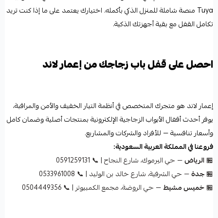
Tuya منصة شاملة للمنزل الذكي بأكمله. اختيارك يعتمد على ما إذا كنت تريد
تكامل القفل مع بقية أجهزتك الذكية.
احصل على قفل باب زجاجك من إعمار لاند
إعمار لاند هو متجرك المتخصص في أنظمة التيار الخفيف والأمن والمراقبة،
يوفر أحدث أقفال الأبواب الزجاجية الإلكترونية بمنتجات أصلية وضمان كامل
وأسعار تنافسية — للأفراد والشركات والمشاريع.
فروعنا في المملكة العربية السعودية:
🏪
الرياض
— حي اليرموك، شارع النجاح | 📞 0591259131
🏪
جدة
— حي الشرفية، شارع خالد بن الوليد | 📞 0533961008
🏪
خميس مشيط
— حي الروضة، مجمع الكمبيوتر | 📞 0504449356