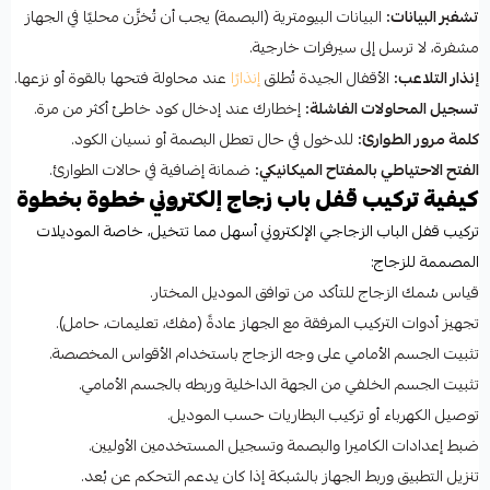
تشفير البيانات:
البيانات البيومترية (البصمة) يجب أن تُخزَّن محليًا في الجهاز
مشفرة، لا ترسل إلى سيرفرات خارجية.
إنذار التلاعب:
الأقفال الجيدة تُطلق
إنذارًا
عند محاولة فتحها بالقوة أو نزعها.
تسجيل المحاولات الفاشلة:
إخطارك عند إدخال كود خاطئ أكثر من مرة.
كلمة مرور الطوارئ:
للدخول في حال تعطل البصمة أو نسيان الكود.
الفتح الاحتياطي بالمفتاح الميكانيكي:
ضمانة إضافية في حالات الطوارئ.
كيفية تركيب قفل باب زجاج إلكتروني خطوة بخطوة
تركيب قفل الباب الزجاجي الإلكتروني أسهل مما تتخيل، خاصة الموديلات
المصممة للزجاج:
قياس سُمك الزجاج للتأكد من توافق الموديل المختار.
تجهيز أدوات التركيب المرفقة مع الجهاز عادةً (مفك، تعليمات، حامل).
تثبيت الجسم الأمامي على وجه الزجاج باستخدام الأقواس المخصصة.
تثبيت الجسم الخلفي من الجهة الداخلية وربطه بالجسم الأمامي.
توصيل الكهرباء أو تركيب البطاريات حسب الموديل.
ضبط إعدادات الكاميرا والبصمة وتسجيل المستخدمين الأوليين.
تنزيل التطبيق وربط الجهاز بالشبكة إذا كان يدعم التحكم عن بُعد.