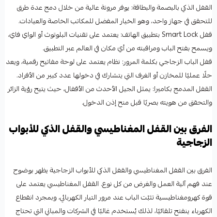
القفل الذكي بالبصمة والبطاقة: يوفر مرونة عالية من خلال دمج عدة طرق
للتحقق في جهاز واحد، وهو الخيار المفضل للمكاتب الخاصة والعيادات.
قفل Smart Lock بتطبيق الهاتف: يعتمد على تقنيات البلوتوث أو الواي فاي،
ويسمح بفتح الباب ومراقبته من أي مكان في العالم عبر التطبيق.
قفل الباب الزجاجي بكلمة المرور: نظام يعتمد على لوحة مفاتيح رقمية، ويعد
حلًا عمليًا للمخازن أو الغرف التي يتشارك في دخولها عدد كبير من الأفراد.
القفل المدمج بكاميرا: يمثل الجيل الأحدث من الأقفال، حيث يتيح رؤية الزائر
والتحقق من هويته بصريًا قبل منح إذن الدخول.
الفرق بين القفل المغناطيسي والقفل الذكي للأبواب
الزجاجية
الفرق بين القفل المغناطيسي والقفل الذكي للأبواب الزجاجية يظهر بوضوح
عند فهم آلية العمل والغرض من كل نوع. القفل المغناطيسي يعتمد على
قوة كهرومغناطيسية تثبّت الباب عند مرور التيار الكهربائي، وبمجرد انقطاع
الكهرباء ينفتح تلقائيًا، لذلك يُستخدم غالبًا في الشركات والمباني التي تحتاج