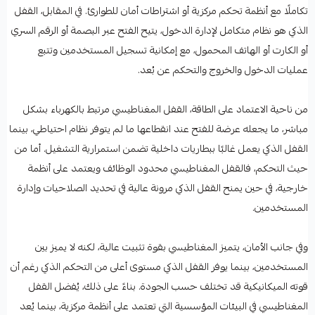
تكاملًا مع أنظمة تحكم مركزية أو اشتراطات أمان للطوارئ. في المقابل، القفل
الذكي هو نظام متكامل لإدارة الدخول، يتيح الفتح عبر البصمة أو الرقم السري
أو الكارت أو الهاتف المحمول، مع إمكانية تسجيل المستخدمين وتتبع
عمليات الدخول والخروج والتحكم عن بُعد.
من ناحية الاعتماد على الطاقة، القفل المغناطيسي مرتبط بالكهرباء بشكل
مباشر، ما يجعله عرضة للفتح عند انقطاعها ما لم يتوفر نظام احتياطي، بينما
القفل الذكي يعمل غالبًا ببطاريات داخلية تضمن استمرارية التشغيل. أما من
حيث التحكم، فالقفل المغناطيسي محدود الوظائف ويعتمد على أنظمة
خارجية، في حين يمنح القفل الذكي مرونة عالية في تحديد الصلاحيات وإدارة
المستخدمين.
وفي جانب الأمان، يتميز المغناطيسي بقوة تثبيت عالية، لكنه لا يميز بين
المستخدمين، بينما يوفر القفل الذكي مستوى أعلى من التحكم الذكي رغم أن
قوته الميكانيكية قد تختلف حسب الجودة. بناءً على ذلك، يُفضل القفل
المغناطيسي في البيئات المؤسسية التي تعتمد على أنظمة مركزية، بينما يُعد