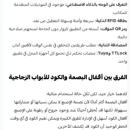
التعرف على الوجه بالذكاء الاصطناعي:
موجود في الموديلات المتقدمة
للمكاتب.
بطاقة RFID الذكية:
سريعة وأمنة وسهلة التعطيل عن بعد.
رمز QR المؤقت:
تُنشئه من التطبيق للزوار دون الحاجة لمنحهم صلاحية
دائمة.
المصادقة الثنائية:
تتطلب طريقتين للتحقق في نفس الوقت لأقصى أمان.
TTLock وTuya:
منصات تحكم ذكي تجمع كل أجهزة المنزل في تطبيق
واحد.
الفرق بين أقفال البصمة والكود للأبواب الزجاجية
كلاهما خيار جيد، لكن لكل حالة استخدام مثالية:
أقفال البصمة أكثر أمانًا لأن بصمة الإصبع لا يمكن نسيانها أو مشاركتها
بسهولة. لكنها قد تُخطئ أحيانًا عند وجود جروح أو رطوبة على الإصبع.
أقفال الكود أسهل في الإدارة للفرق الكبيرة ويمكن تغيير الكود في أي وقت.
الخطر الوحيد أن الكود قد يُكشف للآخرين.