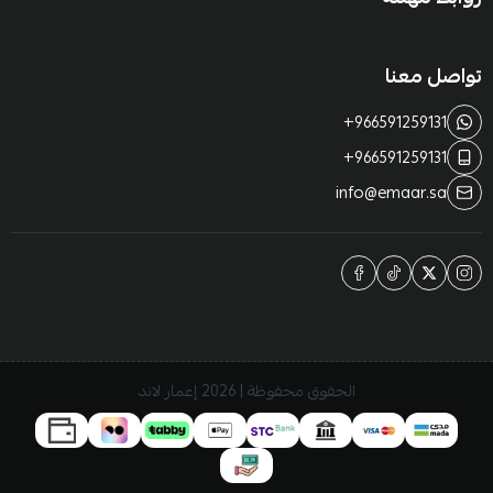
تواصل معنا
+966591259131
+966591259131
info@emaar.sa
الحقوق محفوظة | 2026
إعمار لاند