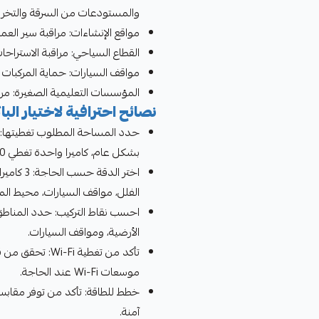
والمستودعات من السرقة والتخري
مواقع الإنشاءات: مراقبة سير العم
القطاع السياحي: مراقبة الاستراحا
مواقف السيارات: حماية المركبات م
المؤسسات التعليمية الصغيرة: مرا
نصائح احترافية لاختيار الب
حدد المساحة المطلوب تغطيتها: 
بشكل عام، كاميرا واحدة تغطي 100-150 متر مربع بفعالية.
الفلل، مواقف السيارات، محيط المبان
احسب نقاط التركيب: حدد المناطق ا
الأرضية، ومواقف السيارات.
تأكد من تغطية 
موسعات Wi-Fi عند الحاجة.
خطط للطاقة: تأكد من توفر مقابس 
آمنة.