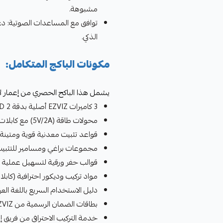
مشبوهة.
الذكي.
مكونات الباكج المتكامل:
يشمل هذا الباكج الحصري من إعمار لان
3 كاميرات EZVIZ أصلية بدقة Full HD 2 ميجابكسل - وضوح ممتاز للمراقبة اليومية
محولات طاقة (5V/2A) مع كابلات بطول 3 أمتار
قواعد تثبيت معدنية قوية ومتينة
مجموعات براغي ومسامير للتثبيت
قوالب حفر ورقية لتسهيل عملية ا
مواد تركيب وديكور احترافية (كابل
دليل الاستخدام السريع باللغة العرب
بطاقات الضمان الرسمية من EZVIZ
خدمة التركيب الاحترافي من فريق إع