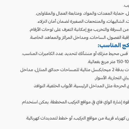
ب.
ل، حماية المعدات والمواد، ومتابعة العمال والمقاولين.
ت، الشاليهات، والمنتجعات الصغيرة لضمان أمان النزلاء.
ن السرقة والتخريب مع إمكانية التعرف على لوحات الأرقام.
قبة الفصول، الساحات، ومداخل المراكز والمعاهد الخاصة.
اكج المناسب:
قس محيط منزلك أو منشأتك لتحديد عدد الكاميرات المناسب.
اختر الدقة حسب الحاجة: 3 كاميرات بدقة 2 ميجابكسل مثالية للمساحات حدائق المنازل، مداخل
ي التجارية، الأسوار.
لحرجة مثل المداخل الرئيسية، الأبواب الخلفية، النوافذ
Wi-Fi: تحقق من قوة إشارة الواي فاي في مواقع التركيب المخططة. يمكن استخدام
كهرباء قريبة من مواقع التركيب، أو خطط لتمديدات كهربائية