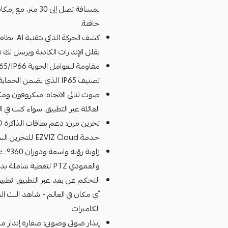
لمسافة تصل إلى 30
خافتة.
كشف الحر
يقلل الإنذارات الكاذبة ويرسل ل
تصنيف IP65 الذي يضمن الحماية الكاملة ضد العوامل الجوية القاسية
صوت ثنائي الاتجاه: ميكروفون ومك
العائلة عبر التطبيق، سواء كنت في ا
خدمة EZVIZ Cloud للتخزين السحابي الآمن.
والعمودي PTZ لتغطية شاملة بدون نقاط عمياء.
أي مكان في العالم - شاهد البث ال
الكاميرات.