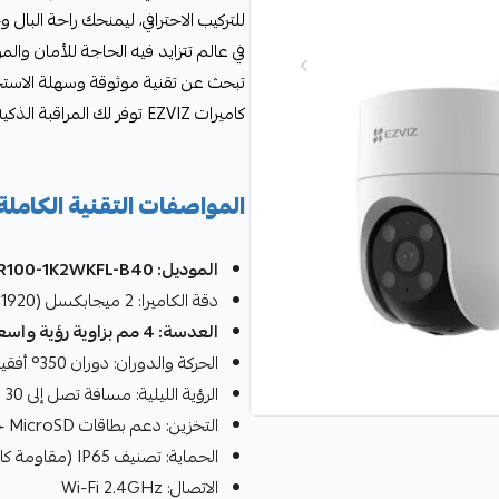
للتركيب الاحترافي، ليمنحك راحة البال 
في عالم تتزايد فيه الحاجة للأمان والمر
تبحث عن تقنية موثوقة وسهلة الاستخد
كاميرات EZVIZ توفر لك المراقبة الذكية التي تستحقها بأفضل قيمة في السوق السعودي.
المواصفات التقنية الكاملة
الموديل: CS-H8C-R100-1K2WKFL-B40
دقة الكاميرا: 2 ميجابكسل (1920×1080 بكسل - Full HD 1080p)
العدسة: 4 مم بزاوية رؤية واسعة
الحركة والدوران: دوران 350° أفقياً و80° عمودياً (Pan & Tilt)
الرؤية الليلية: مسافة تصل إلى 30 متر بتقنية IR-LED
التخزين: دعم بطاقات MicroSD حتى 512GB
الحماية: تصنيف IP65 (مقاومة كاملة للعوامل الجوية)
الاتصال: Wi-Fi 2.4GHz