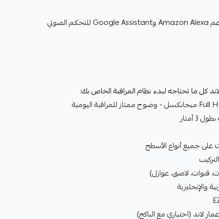
توافق مع المساعدات الصوتية: دعم Amazon Alexa وGoogle Assistant للتحكم الصوتي
د كل ما تحتاجه لبدء نظام المراقبة الخاص بك:
 على جميع أنواع الأسطح
لتركيب
ات، قنوات، لاصق، عوازل)
ية والإنجليزية
مار لاند (اختياري مع الباكج)