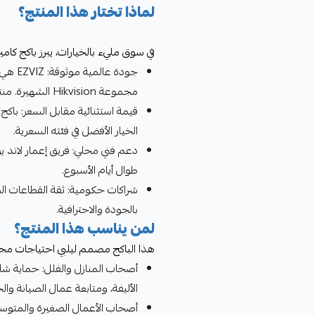
لماذا تختار هذا المنتج؟
في سوق مليء بالخيارات، يبرز باكج كاميرات EZVIZ من إعمار لاند كخيار مثالي لعد
جودة ع
مجموعة Hikvision الشهيرة. منتجاتها معتمدة دولياً ومختبرة بدقة.
قيمة استثنائية مقابل السعر: باكج
الخيار الأفضل في فئته السعرية.
دعم فني محلي: فريق إعمار لاند يو
طوال أيام الأسبوع.
شراكات حكومية: ثقة القطاعات ال
بالجودة والاحترافية.
لمن يناسب هذا المنتج؟
هذا الباكج مصمم ليلبي احتياجات مج
أصحاب المنازل والفلل: حماية شامل
الأليفة، ومتابعة عمال الصيانة وال
أصحاب الأعمال الصغيرة والمتوسط