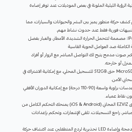
 متر، مع إمكانية الرؤية الليلية الملونة في بعض الموديلات عند توفر إضاءة
كة الذكي بتقنية AI: نظام كشف حركة متطور يميز بين البشر والحيوانات والسيارات، مما
ك تنبيهات فورية فقط عند حدوث نشاط مهم.
مقاومة للعوامل الجوية IP65/IP66: مصممة لتتحمل الحرارة الشديدة، الأمطار، والغبار بفضل
بر صوت مدمج يتيح لك التواصل المباشر مع الزوار أو أفراد
لمنزل أو خارجه.
تخزين مرن: دعم بطاقات الذاكرة MicroSD حتى 512GB للتسجيل المحلي، مع إمكانية الاشتراك في
زاوية رؤية واسعة ودوران 360°: عدسات بزاوية واسعة (90-110 درجة) مع إمكانية الدوران الأفقي
التحكم عن بعد عبر التطبيق: تطبيق EZVIZ المجاني (iOS & Android) يمنحك التحكم الكامل من
مباشر، راجع التسجيلات، تلقى الإشعارات، وتحكم بإعدادات
إنذار ضوئي وصوتي: صفارة إنذار مدمجة وإضاءة LED تحذيرية لردع المتطفلين عند اكتشاف حركة