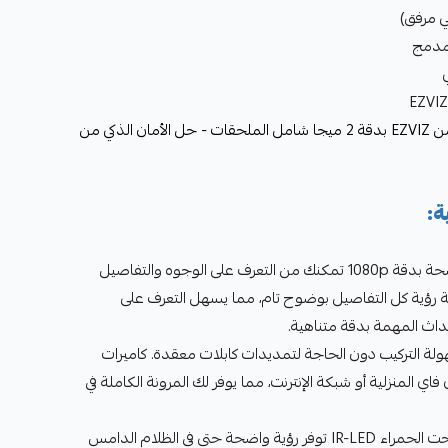
مدمج
بكج 3 كاميرات مراقبة WI FI خارجية من EZVIZ بدقة 2 ميجا شامل الملحقات - حل الأمان الذكي من
ة:
دقة فائقة للصورة: توفر صوراً واضحة بدقة 1080p تمكنك من التعرف على الوجوه والتفاصيل
لية رؤية كل التفاصيل بوضوح تام، مما يسهل التعرف على
داث المهمة بدقة متناهية.
تمتع بسهولة التركيب دون الحاجة لتمديدات كابلات معقدة. كاميرات
ي فاي المنزلية أو شبكة الإنترنت، مما يوفر لك المرونة الكاملة في
رؤية ليلية متطورة: تقنية الأشعة تحت الحمراء IR-LED توفر رؤية واضحة حتى في الظلام الدامس