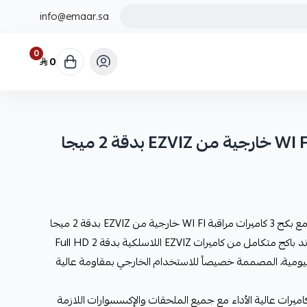
info@emaar.sa
0
0
بكج 3 كاميرات مراقبة WI FI خارجية من EZVIZ بدقة 2 ميجا
اكتشف أحدث تقنيات المراقبة الذكية مع بكج 3 كاميرات مراقبة WI FI خارجية من EZVIZ بدقة 2 ميجا
شامل الملحقات! نقدم لك في إعمار لاند باكج متكامل من كاميرات EZVIZ اللاسلكية بدقة Full HD 2
يومية، المصممة خصيصاً للاستخدام الخارجي بمقاومة عالية
ا الحل الأمني الشامل يجمع بين 3 كاميرات عالية الأداء مع جميع الملحقات والإكسسوارات اللازمة