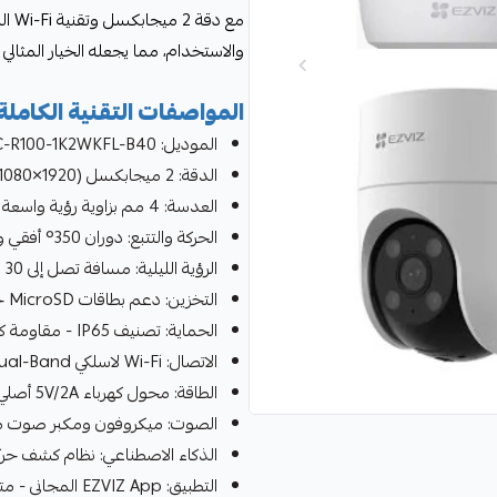
مع 
والاستخدام، مما يجعله الخيار المثالي 
المواصفات التقنية الكاملة
الموديل: CS-H8C-R100-1K2WKFL-B40
الدقة: 2 ميجابكسل (1920×1080 بكسل - Full HD 1080p)
العدسة: 4 مم بزاوية رؤية واسعة
الحركة والتتبع: دوران 350° أفقي و80° عمودي
الرؤية الليلية: مسافة تصل إلى 30 متر بتقنية الأشعة تحت الحمراء IR-LED
التخزين: دعم بطاقات MicroSD حتى 512GB للتسجيل المحلي
الحماية: تصنيف IP65 - مقاومة كاملة للماء والغبار (للكاميرات الخارجية)
الاتصال: Wi-Fi لاسلكي 2.4GHz/5GHz Dual-Band
الطاقة: محول كهرباء 5V/2A أصلي مرفق مع كل كاميرا
الصوت: ميكروفون ومكبر صوت مدمج
الذكاء الاصطناعي: نظام كشف حرك
التطبيق: EZVIZ App المجاني - متوافق مع iOS و Android