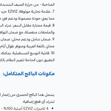
المناخية - من حرارة الصيف الشديدة إلى
مما يعني جودة مضمونة ودعم فني ممتا
والملحقات منفصلة، مع ضمان التوافق
9. ضمان شامل ودعم محلي: ضمان رس
مجاني باللغة العربية ومتوفر طوال أيام 
التطبيق دون الحاجة لتغيير النظام بالك
مكونات الباكج المتكامل:
يشمل هذا الباكج الحصري من إعمار لان
لشراء أي قطع إضافية:
4 كاميرات EZVIZ أصلية 100% - موديل CS-H8C-R100-1K2WKFL-B40