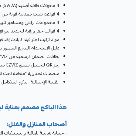
4 محولات طاقة أصلية (5V/2A) مع كابلات طاقة بطول 3 أمتار
4 قواعد تثبيت معدنية قوية من الفولاذ المقاوم للصدأ مع زوايا قابلة للتعديل
4 مجموعات براغي ومسامير تثبيت عالية الجودة (مناسبة لجميع أنواع الأسطح)
4 قوالب حفر ورقية لتحديد مواقع التثبيت بدقة
مواد تركيب احترافية: كابلات إضاف
دليل الاستخدام السريع المصور بالل
بطاقات الضمان الرسمية من EZVIZ مع ختم الوكيل المعتمد
رمز QR لتحميل تطبيق EZVIZ مباشرة
ملصقات تحذيرية "منطقة تحت المرا
القيمة الإجمالية: الباكج المتكامل يوفر عليك أكثر من 30%
هذا الباكج مصمم بعناية ل
أصحاب المنازل والفلل:
- حماية شاملة للعائلة والممتلكات ال