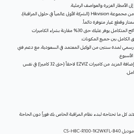
 الأمطار الغزيرة والعواصف الرملية.
7. علامة تجارية موثوقة: EZVIZ جزء من مجموعة Hikvision (الشركة الأولى عالمياً في حلول المراقبة)،
ز وقطع غيار متوفرة دائماً.
8. قيمة ممتازة مقابل السعر: شراء الباكج المتكامل يوفر عليك حتى 30% مقارنة بشراء الكاميرات
 الكامل بين جميع المكونات.
مي لمدة سنتين من الوكيل المعتمد في السعودية، مع دعم فني
الأسبوع.
10. قابلية التوسع المستقبلية: يمكنك إضافة المزيد من كاميرات EZVIZ لاحقاً (حتى 32 كاميرا) في نفس
امل.
د كل ما تحتاجه لبدء نظام المراقبة الخاص بك فوراً دون الحاجة