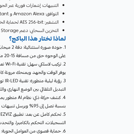
التنبيهات: إشعارات فورية عبر ال
التوافق: Amazon Alexa و Google Assistant للتحكم الصوتي
التشفير: AES 256-bit لحماية الخصوصية
التخزين السحابي: دعم EZVIZ Cloud Storage (اختياري)
لماذا تختار هذا الباكج؟
1. جودة ص
على الوجوه حتى من مسافة 15-20 متر، مما يضمن عدم فوات أي تفصيل مهم.
2. تر
يوفر الوقت والجهد ويمنحك مرونة كاملة
التبديل التلقائي بين الوضع النهاري واللي
4. كشف حركة ذك
بنسبة تصل إلى 95% ويرسل تنبيهات فقط عند حدوث نشاط مهم فعلياً.
5
التسجيلات، التحكم بالكاميرا، والتحدث 