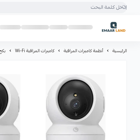
إعمار لاند
الرئيسية
أنظمة كاميرات المراقبة
كاميرات المراقبة Wi-Fi
بكج 4 كاميرا ت مراقبة WI FI من EZVIZ داخلية 2 بدقة 3 ميجا + خارجية 2