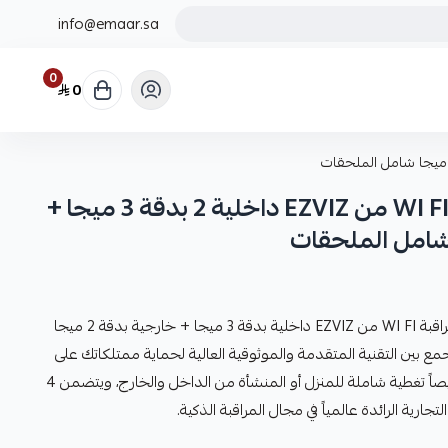
info@emaar.sa
0
0
بكج 4 كاميرا ت مراقبة WI FI من EZVIZ داخلية 2 بدقة 3 ميجا +
تقدم لك إعمار لاند بكج 4 كاميرا ت مراقبة WI FI من EZVIZ داخلية بدقة 3 ميجا + خارجية بدقة 2 ميجا
 بين التقنية المتقدمة والموثوقية العالية لحماية ممتلكاتك على
مدار الساعة. هذا الباكج مصمم خصيصاً تغطية شاملة للمنزل أو المنشأة من الداخل والخارج، ويتضمن 4