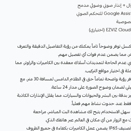
جوال + إنذار صوتي وضوئي مدمج
ورة استثنائية: دقة 2 ميجابكسل توفر وضوحاً تاماً يمكنك من رؤية التفاصيل الدقيقة والتعرف
كيب لاسلكي سهل: تقنية Wi-Fi تعني عدم الحاجة لتمديدات أسلاك معقدة بين الكاميرات والراوتر، مما
 في اختيار مواقع التركيب.
3. رؤية ليلية متطورة: تقنية IR-LED توفر رؤية واضحة تماماً حتى في الظلام الدامس لمسافة 30 متر، مع
لي لضمان وضوح الصورة على مدار 24 ساعة.
ي: نظام AI متطور يميز بدقة بين البشر والحيوانات والسيارات، مما يقلل الإنذارات الكاذبة
. تحكم كامل عن بعد: تطبيق EZVIZ سهل الاستخدام يتيح لك مشاهدة البث المباشر، مراجعة
مع الزوار من أي مكان في العالم عبر هاتفك الذكي.
6. حماية قصوى من العوامل الجوية: تصنيف IP65 يضمن عمل الكاميرات بكفاءة في جميع الظروف