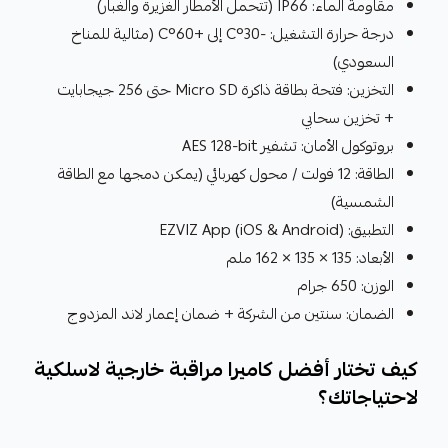
مقاومة الماء: IP66 (تتحمل الأمطار الغزيرة والغبار)
درجة حرارة التشغيل: -30°C إلى +60°C (مثالية للمناخ
السعودي)
التخزين: فتحة بطاقة ذاكرة Micro SD حتى 256 جيجابايت
+ تخزين سحابي
بروتوكول الأمان: تشفير AES 128-bit
الطاقة: 12 فولت / محول كهربائي (يمكن دمجها مع الطاقة
الشمسية)
التطبيق: EZVIZ App (iOS & Android)
الأبعاد: 135 × 135 × 162 ملم
الوزن: 650 جرام
الضمان: سنتين من الشركة + ضمان إعمار لاند المزدوج
كيف تختار أفضل كاميرا مراقبة خارجية لاسلكية
لاحتياجاتك؟