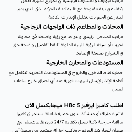
مراقبة البوابات والمسارات الرئيسية في المزارع الكبيرة. تعمل
بكفاءة في بيئة مفتوحة مع تقنية كشف الحركة الذكي الذي يميز
البشر عن الحيوانات لتقليل الإنذارات الكاذبة.
المحلات والمطاعم ذات الواجهات الزجاجية
مراقبة المدخل الرئيسي والنوافذ مع رؤية واضحة لأي محاولة
تخريب أو سرقة. الرؤية الليلية الملونة تلتقط تفاصيل واضحة حتى
في الشوارع ضعيفة الإضاءة.
المستودعات والمخازن الخارجية
حماية نقاط الدخول والخروج في المستودعات التجارية. تتكامل مع
أنظمة الإنذار لإرسال تنبيهات فورية عند أي اختراق خارج ساعات
العمل.
اطلب كاميرا ايزفيز H8c 5 ميجابكسل الآن
لا تترك منزلك أو منشأتك بدون حماية شاملة! استثمر في كاميرا
مراقبة خارجية ذكية تعمل بكفاءة 24/7 دون نقاط عمياء. مع
ضمان إعمار لاند المزدوج وتركيب احترافي معتمد من منصة أمن،