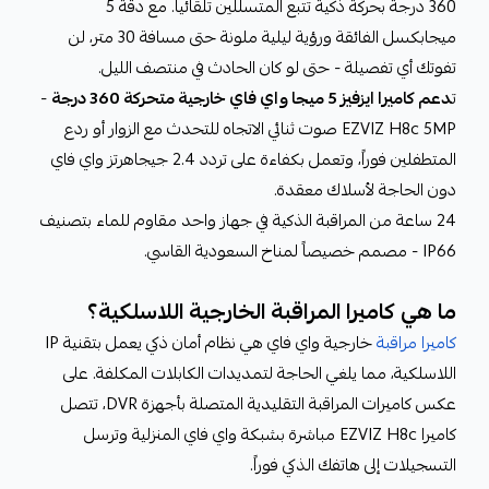
360 درجة بحركة ذكية تتبع المتسللين تلقائياً. مع دقة 5
ميجابكسل الفائقة ورؤية ليلية ملونة حتى مسافة 30 متر، لن
تفوتك أي تفصيلة - حتى لو كان الحادث في منتصف الليل.
ت
دعم كاميرا ايزفيز 5 ميجا واي فاي خارجية متحركة 360 درجة
-
EZVIZ H8c 5MP صوت ثنائي الاتجاه للتحدث مع الزوار أو ردع
المتطفلين فوراً، وتعمل بكفاءة على تردد 2.4 جيجاهرتز واي فاي
دون الحاجة لأسلاك معقدة.
24 ساعة من المراقبة الذكية في جهاز واحد مقاوم للماء بتصنيف
IP66 - مصمم خصيصاً لمناخ السعودية القاسي.
ما هي كاميرا المراقبة الخارجية اللاسلكية؟
كاميرا مراقبة
خارجية واي فاي هي نظام أمان ذكي يعمل بتقنية IP
اللاسلكية، مما يلغي الحاجة لتمديدات الكابلات المكلفة. على
عكس كاميرات المراقبة التقليدية المتصلة بأجهزة DVR، تتصل
كاميرا EZVIZ H8c مباشرة بشبكة واي فاي المنزلية وترسل
التسجيلات إلى هاتفك الذكي فوراً.