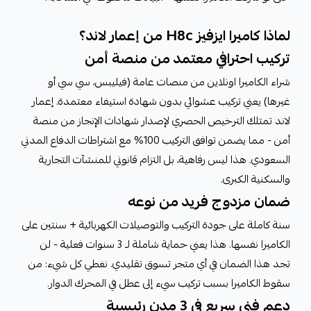
لماذا كاميرا ايزفيز H8c من إعمار لاند؟
تركيب احترافي معتمد من منصة أمن
شراء الكاميرا اونلاين من منصات عامة (فيليبس، سي سي أو
غيرها) يعني تركيب عشوائي بدون شهادة استيفاء معتمدة. إعمار
لاند تمتلك الترخيص الحصري لإصدار شهادات الإنجاز من منصة
أمن - مما يضمن توافق التركيب 100% مع اشتراطات الدفاع المدني
السعودي. هذا ليس رفاهية، بل التزام قانوني للمنشآت التجارية
والسكنية الكبرى.
ضمان مزدوج فريد من نوعه
سنة كاملة على جودة التركيب والتوصيلات الكهربائية + سنتين على
الكاميرا نفسها. هذا يعني حماية شاملة لـ 3 سنوات فعلية - لن
تجد هذا الضمان في أي متجر تسوق تقليدي. نغطي كل شيء: من
سقوط الكاميرا بسبب تركيب سيء إلى عطل في المحرك الدوار.
دعم فني سريع في 3 مدن رئيسية