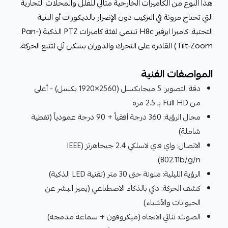
هذا النوع من الكاميرات الخارجية مثالي للفلل والمحلات التجارية
التي تحتاج مرونة في التركيب دون الإضرار بالديكورات أو البنية
التحتية. كاميرا ايزفيز H8c تنتمي لفئة كاميرات PTZ الذكية (Pan-
Tilt-Zoom) القادرة على التحرك والدوران بشكل آلي لتتبع الحركة.
المواصفات الفنية
دقة التصوير: 5 ميجابكسل (2560×1920 بكسل) - أعلى
من Full HD بـ 2.5 مرة
مجال الرؤية: 360 درجة أفقياً + 90 درجة عمودياً (تغطية
شاملة)
الاتصال: واي فاي لاسلكي 2.4 جيجاهرتز (IEEE
802.11b/g/n)
الرؤية الليلية: ملونة حتى 30 متر (تقنية LED الذكية)
كشف الحركة: ذكي بالذكاء الاصطناعي (يميز البشر عن
الحيوانات والأشياء)
الصوت: ثنائي الاتجاه (ميكروفون + سماعة مدمجة)