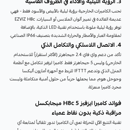
3. الرؤية الليلية والأداء في الظروف القاسية
تجنب الكاميرات الخارجية برؤية ليلية بالأبيض والأسود فقط - فهي
عديمة الفائدة في تمييز ألوان الملابس أو السيارات. EZVIZ H8c
توفر رؤية ليلية ملونة باستخدام تقنية LED الذكية، بالإضافة
لمقاومة الغبار والأمطار والحرارة الشديدة بتصنيف IP66 الصناعي.
4. الاتصال اللاسلكي والتكامل الذكي
تأكد من دعم واي فاي 2.4 جيجاهرتز (الأكثر استقراراً للاستخدام
الخارجي) وليس 5 جيجاهرتز فقط. كاميرا ايزفيز تتكامل مع أنظمة
المنزل الذكي وتدعم IFTTT للربط مع أجهزة أمازون أليكسا
وجوجل هوم، مما يجعلها جزءاً من حلول أمنية متكاملة وليست
مجرد كاميرا منعزلة.
فوائد كاميرا ايزفيز H8c 5 ميجابكسل
مراقبة ذكية بدون نقاط عمياء
تقنية التتبع الآلي للحركة تعني أن الكاميرا تدور تلقائياً لمتابعة أي