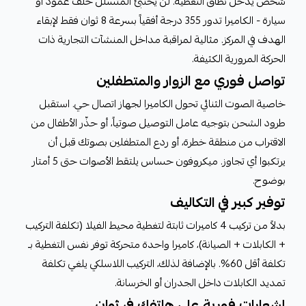
شخص يدخل نطاق التغطية. لن يختبئ المتسلل خلف عمود أو
سيارة - الكاميرا تدور 355 درجة أفقياً بسرعة 8 ثوان فقط لإبقاء
الهدف في المركز. مثالية لمراقبة مداخل المنشآت التجارية ذات
الحركة المرورية الكثيفة.
تواصل فوري مع الزوار والمتطفلين
خاصية الصوت الثنائي تحول الكاميرا لجهاز اتصال حي. استقبل
طرود الشحن بتوجيه عامل التوصيل صوتياً، أو حذّر الأطفال من
الاقتراب من منطقة خطرة، أو ردع المتطفلين بصوتك قبل أن
يرتكبوا أي تجاوز. ميكروفون حساس يلتقط الأصوات حتى 5 أمتار
بوضوح.
توفير كبير في التكاليف
بدلاً من تركيب 4 كاميرات ثابتة لتغطية محيط الفيلا (تكلفة التركيب
+ الكابلات + الصيانة)، كاميرا واحدة متحركة توفر نفس التغطية بـ
تكلفة أقل 60%. بالإضافة لذلك، التركيب اللاسلكي يلغي تكلفة
تمديد الكابلات داخل الجدران أو الخرسانة.
إشعارات فورية على هاتفك في ثوانٍ