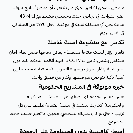
لا داعي لشحن الكاميرا لمركز صيانة بعيد أو الانتظار أسابيع. فريقنا
الفني متواجد في الرياض، جدة، وخميس مشيط مع التزام 48
ساعة لحل أي مشكلة تقنية في موقعك. نحل 90% من المشاكل
في نفس اليوم.
تكامل مع منظومة أمنية شاملة
كاميرا ايزفيز ليست منتجاً منفصلاً - يمكن دمجها ضمن نظام أمان
متكامل يشمل: كاميرات CCTV داخلية، أنظمة التحكم بالدخول
البيومترية، إنذار الحريق، وأجهزة التخزين الاحترافية. نصمم حلول
أمنية ذكية تتواصل مع بعضها وتُدار من تطبيق واحد.
خبرة موثوقة في المشاريع الحكومية
نفس معايير الجودة التي نطبقها على المنشآت العسكرية
والحكومية (كشريك معتمد في منصة اعتماد) نطبقها على كل
تركيب - حتى لو كان لمنزلك الشخصي. معاييرنا لا تتغير حسب حجم
المشروع.
أسعار تنافسية بدون المساومة على الجودة