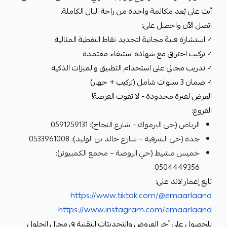
أنت على بُعد مكالمة واحدة من راحة البال الكاملة.
اتصل الآن واحصل على:
✓ استشارة فنية مجانية لتحديد نقاط التغطية المثالية
✓ تركيب احترافي مع شهادة استيفاء معتمدة
✓ تدريب مجاني على استخدام التطبيق والميزات الذكية
✓ ضمان 3 سنوات شامل (تركيب + جهاز)
العرض لفترة محدودة - لا تفوت الفرصة!
الفروع:
الرياض (حي اليرموك – شارع النجاح): 0591259131
جدة (حي الشرفية – شارع خالد بن الوليد): 0533961008
خميس مشيط (حي الروضة – مجمع الكمبيوتر):
0504449356
تابع إعمار لاند على:
https://www.tiktok.com/@emaarlaand
https://www.instagram.com/emaarlaand
للحصول على آخر العروض والتحديثات التقنية في مجال الحلول