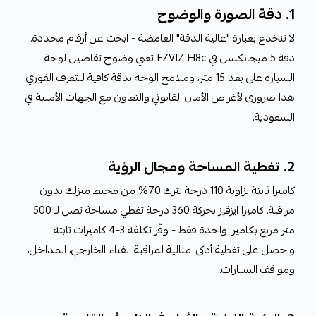
1. دقة الصورة والوضوح
لا تنخدع بعبارة "عالية الدقة" الغامضة - ابحث عن أرقام محددة.
دقة 5 ميجابكسل في EZVIZ H8c تعني وضوح تفاصيل لوحة
السيارة على بعد 15 متر، وملامح الوجه بدقة كافية للتعرف الفوري.
هذا ضروري لأغراض الأمان القانوني والتعاون مع الجهات الأمنية في
السعودية.
2. تغطية المساحة ومجال الرؤية
كاميرا ثابتة بزاوية 110 درجة تترك 70% من محيط منزلك بدون
مراقبة. كاميرا ايزفيز بحركة 360 درجة تغطي مساحة تصل لـ 500
متر مربع بكاميرا واحدة فقط - وفّر تكلفة 3-4 كاميرات ثابتة
واحصل على تغطية أذكى. مثالية لمراقبة الفناء الخارجي، المداخل،
ومواقف السيارات.