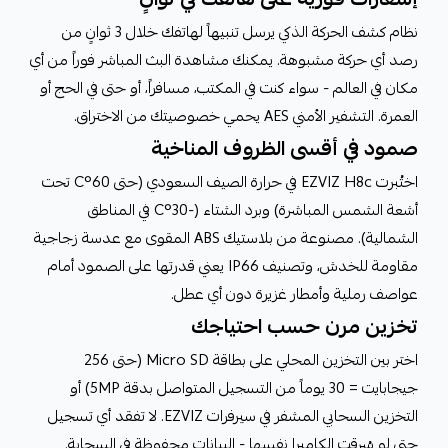
نظام كشف الحركة الذكي يرسل تنبيهاً لهاتفك خلال 3 ثوانٍ من
رصد أي حركة مشبوهة. يمكنك مشاهدة البث المباشر فوراً من أي
مكان في العالم - سواء كنت في المكتب، مسافراً، أو حتى في الحج أو
العمرة. التشفير الأمني AES يحمي خصوصيتك من الاختراق.
صمود في أقسى الظروف المناخية
اختُبرت EZVIZ H8c في حرارة الصيف السعودي (حتى 60°C تحت
أشعة الشمس المباشرة) وبرد الشتاء (-30°C في المناطق
الشمالية). مصنوعة من بلاستيك ABS المقوى مع عدسة زجاجية
مقاومة للخدش، وتصنيف IP66 يعني قدرتها على الصمود أمام
عواصف رملية وأمطار غزيرة دون أي عطل.
تخزين مرن حسب احتياجك
اختر بين التخزين المحلي على بطاقة Micro SD (حتى 256
جيجابايت = 30 يوماً من التسجيل المتواصل بدقة 5MP) أو
التخزين السحابي المشفر في سيرفرات EZVIZ. لا تفقد أي تسجيل
حتى لو سُرقت الكاميرا نفسها - البيانات محفوظة في السحابة.