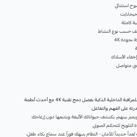
تف حسب نوع النشاط
 بجودة 4K
إخفاء الأسلاك
هذا الباكدج يضع معياراً جديداً تماماً للمراقبة الداخلية الذكية بفضل دمج تقنية 4K مع أحدث أنظمة
درته على الفهم والتفاعل:
يز بينهم، يكتشف حيواناتك الأليفة ويتتبعها دون إزعاجك
 التلويح للتحكم الصوتي.
داً جديداً للأمان - النظام ينبهك فوراً عند سماع بكاء طفل،