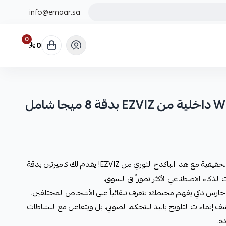
info@emaar.sa
0
0
بكج 2 كاميرا مراقبة WI FI داخلية من EZVIZ بدقة 8 ميجا شامل
اكتشف قوة المراقبة الذكية بدقة 4K الحقيقية مع هذا الباكدج الثوري من EZVIZ! يقدم لك كاميرتين بدقة
رس ذكي يفهم محيطك: يتعرف تلقائياً على الأشخاص المختلفين،
تشف إيماءات التلويح باليد للتحكم الصوتي، بل ويتفاعل مع النشاطات
ة.