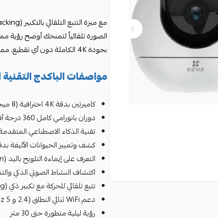
بجودة 4K الكاملة دون أي تقطيع، مما يجعل هذا الباكدج قمة التطور التقني في عالم المراقبة الداخلية.
مواصفات الباكدج التقنية 
كاميرتين بدقة 4K احترافية (8 ميجابكسل)
دوران بانورامي كامل 360 درجة أفقياً
تقنية الذكاء الاصطناعي المتقدمة AI: التعرف الذكي على الأشخا
كشف وتمييز الحيوانات الأليفة بدق
التعرف على إيماءة التلويح باليد (Hand Wave Detection)
اكتشاف النشاط الصوتي الذكي وال
تتبع تلقائي للحركة مع تكبير ذكي (Auto Zoom Tracking)
دعم WiFi ثنائي النطاق (2.4 و 5 GHz) لأقوى إشارة
رؤية ليلية متطورة حتى 30 متر