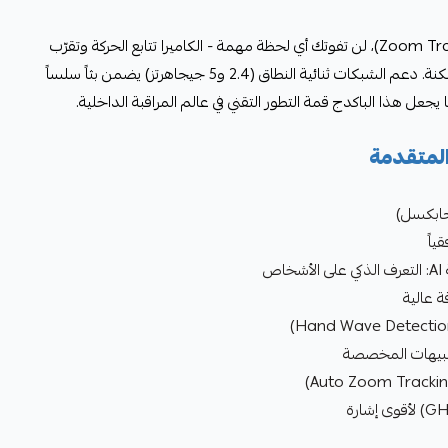
مع ميزة التتبع التلقائي بالتكبير (Zoom Tracking)، لن تفوتك أي لحظة مهمة - الكاميرا تتابع الحركة وتقرّب
الصورة تلقائياً لتمنحك أوضح رؤية ممكنة. دعم الشبكات ثنائية النطاق (2.4 و5 جيجاهرتز) يضمن بثاً سلساً
المتقدمة
ص
ة عالية
تنبيهات المخصصة