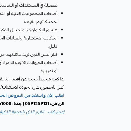
تفصيلة في المستندات أو الشاشات
أصحاب المجموعات الفنية أو التح
لممتلكاتهم القيمة.
عشاق التكنولوجيا والمنازل الذكية 
المكاتب الاستشارية والعيادات ا
دليل.
كبار السن الذين تريد عائلاتهم 
أصحاب الحيوانات الأليفة النادرة 
أو تدريبية.
إذا كنت شخصاً يبحث عن أفضل ما تقدمه 
أعلى للحصول على الجودة الاستثنائية، 
اطلب الآن واستفد من العروض الح
الرياض: 0591259131 | جدة: 0533961008 | خميس مشيط: 0504449356
إعمار لاند - القرار الذكي للحماية الذكية