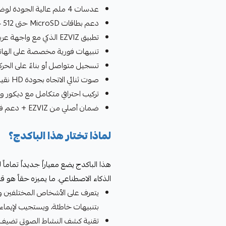
عدسات 4 ملم عالية الجودة لوضوح استثنائي
دعم بطاقات MicroSD حتى 512 جيجابايت
تطبيق EZVIZ الذكي مع واجهة عربية كاملة
تنبيهات فورية مخصصة على الها
تسجيل متواصل أو بناءً على الحركة
صوت ثنائي الاتجاه بجودة HD نقية
تركيب احترافي متكامل مع ديكور و
ضمان أصلي من EZVIZ + دعم فني متواصل
لماذا تختار هذا الباكدج؟
الذكاء الاصطناعي. ما يميزه حقاً هو ق
يتعرف على الأشخاص المختلفين ويم
بتنبيهات خاطئة، ويستجيب لإيماءة
تقنية كشف النشاط الصوتي تضيف بُع