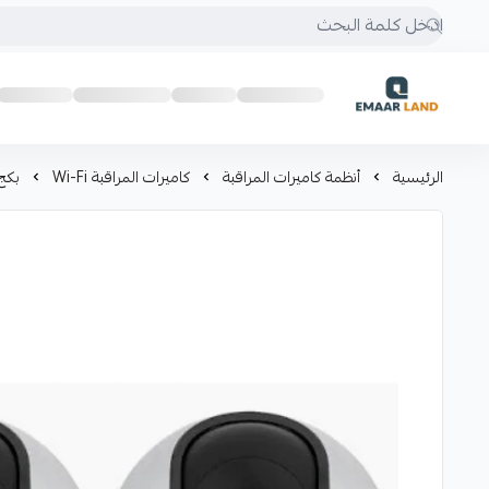
إعمار لاند
الرئيسية
أنظمة كاميرات المراقبة
كاميرات المراقبة Wi-Fi
بكج 2 كاميرا مراقبة WI FI داخلية من EZVIZ بدقة 8 