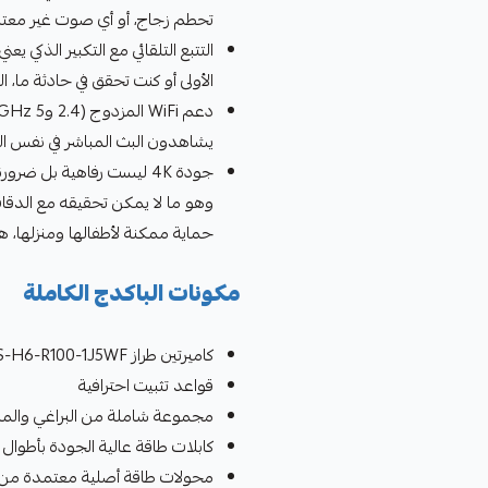
تحطم زجاج، أو أي صوت غير معتاد
التتبع التلقائي مع التكبير الذكي
الأولى أو كنت تحقق في حادثة ما، ا
يشاهدون البث المباشر في نفس ال
جودة 4K ليست رفاهية بل ض
وهو ما لا يمكن تحقيقه مع الدقات 
حماية ممكنة لأطفالها ومنزلها، ه
مكونات الباكدج الكاملة
كاميرتين طراز CS-H6-R100-1J5WF بدقة 8 ميجابكسل 4K
قواعد تثبيت احترافية
مجموعة شاملة من البراغي والمسا
كابلات طاقة عالية الجودة بأطوال
محولات طاقة أصلية معتمدة من EZVIZ