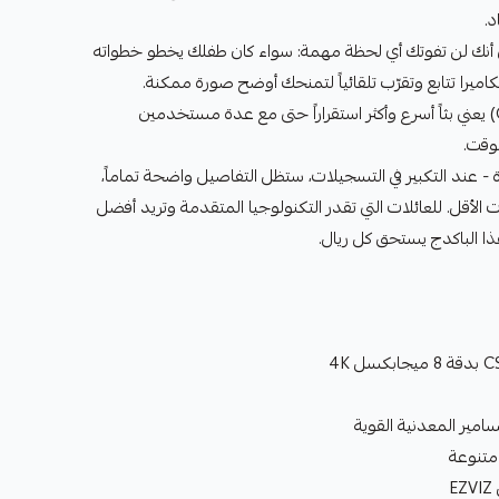
.
 يعني أنك لن تفوتك أي لحظة مهمة: سواء كان طفلك يخطو خطواته
لكاميرا تتابع وتقرّب تلقائياً لتمنحك أوضح صورة ممكنة.
دعم WiFi المزدوج (2.4 و5 GHz) يعني بثاً أسرع وأكثر استقراراً حتى مع عدة مستخدمين
وقت.
رورة - عند التكبير في التسجيلات، ستظل التفاصيل واضحة تماماً،
الأقل. للعائلات التي تقدر التكنولوجيا المتقدمة وتريد أفضل
ذا الباكدج يستحق كل ريال.
مير المعدنية القوية
 متنوعة