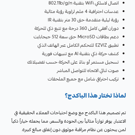
اتصال لاسلكي WiFi بتقنية 802.11b/g/n
عدسات احترافية 4 ملم لزاوية رؤية مثالية
رؤية ليلية متقدمة حتى 30 متر بتقنية IR
دوران أفقي كامل 360 درجة مع تتبع ذكي للحركة
دعم بطاقات MicroSD حتى سعة 512 جيجابايت
تطبيق EZVIZ للتحكم الكامل عبر الهاتف الذكي
كشف حركة ذكي بتقنية AI مع تنبيهات فورية
تسجيل مستمر أو بناءً على الحركة حسب تفضيلاتك
صوت ثنائي الاتجاه للتواصل المباشر
تركيب احترافي شامل مع جميع الملحقات
لماذا تختار هذا الباكدج؟
تم تصميم هذا الباكدج مع وضع احتياجات العملاء الحقيقية في
الاعتبار. يوفر توازناً مثالياً بين الجودة والسعر، مما يجعله خياراً ذكياً
لمن يبحثون عن نظام مراقبة موثوق دون إنفاق مبالغ كبيرة.