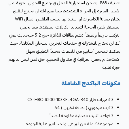
تصنيف IP65 يضمن استمرارية العمل في جميع الأحوال الجوية، من
الأمطار الغزيرة إلى الحرارة الشديدة، مما يعني أنك لن تحتاج للقلق
بشأن صيانة الكاميرات أو استبدالها بسبب الطقس. اتصال WiFi
المستقر يلغي الحاجة لتمديد الكابلات المعقدة، مما يجعل
التركيب سريعاً ونظيفاً. دعم بطاقات الذاكرة حتى 512 جيجابايت يعني
أنك لن تحتاج للاشتراك في خدمات التخزين السحابي المكلفة، حيث
يمكنك تسجيل أسابيع من اللقطات محلياً. التطبيق سهل
الاستخدام يجعل المراقبة في متناول الجميع، حتى لمن ليس لديهم
خبرة تقنية.
مكونات الباكدج الشاملة
3 كاميرات طراز CS-H8C-R200-1K3KFL4GA-B40
3 كرت ميموري ( بطاقة تخزين ) 64
3 قواعد تثبيت معدنية مقاومة للصدأ
مجموعة كاملة من البراغي والمسامير عالية الجودة