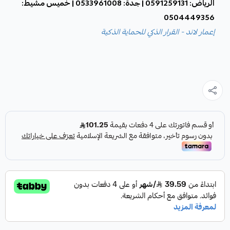
الرياض: 0591259131 | جدة: 0533961008 | خميس مشيط:
0504449356
إعمار لاند - القرار الذكي للحماية الذكية