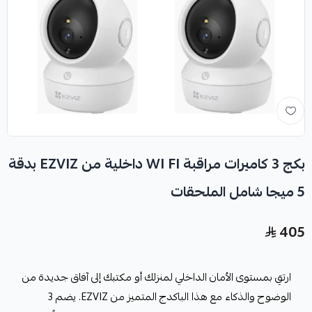
بكج 3 كاميرات مراقبة WI FI داخلية من EZVIZ بدقة
5 ميجا شامل الملحقات
405
ارتقِ بمستوى الأمان الداخلي لمنزلك أو مكتبك إلى آفاق جديدة من
الوضوح والذكاء مع هذا الباكدج المتميز من EZVIZ. يضم 3