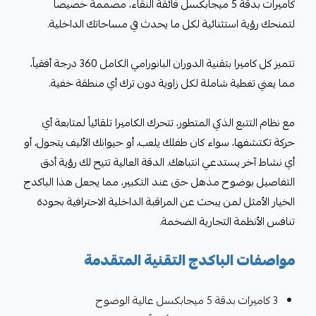
كاميرات بدقة 5 ميجابكسل فائقة النقاء، مصممة خصيصاً
لتمنحك رؤية استثنائية لكل ما يحدث في مساحاتك الداخلية.
تتميز كل كاميرا بتقنية الدوران البانورامي الكامل 360 درجة أفقياً،
مما يعني تغطية شاملة لكل زاوية دون ترك أي منطقة خفية.
مع نظام التتبع الذكي المتطور، تتحرك الكاميرا تلقائياً لمتابعة أي
حركة تكتشفها، سواء كان طفلك يلعب، أو حيوانك الأليف يتجول، أو
أي نشاط آخر يستدعي انتباهك. الدقة العالية تتيح لك رؤية أدق
التفاصيل بوضوح مذهل حتى عند التكبير، مما يجعل هذا الباكدج
الخيار الأمثل لمن يبحث عن المراقبة الداخلية الاحترافية بجودة
تنافس الأنظمة التجارية الضخمة.
مواصفات الباكدج التقنية المتقدمة
3 كاميرات بدقة 5 ميجابكسل عالية الوضوح