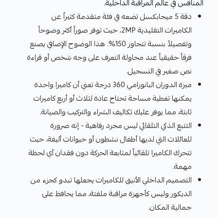
المنافس في عالم المراقبة الداخلية.
دقة 5 ميجابكسل تضعه في فئة متقدمة كثيراً عن
الكاميرات التقليدية 2MP، حيث توفر صوراً أكثر وضوحاً
وتفصيلاً بنسبة تتجاوز 150%. هذا الوضوح الإضافي يصنع
فرقاً حقيقياً عند محاولة التعرف على وجه شخص أو قراءة
نص صغير في التسجيل.
ميزة الدوران البانورامي 360 درجة تعني أن كاميرا واحدة
يمكنها تغطية مساحة تحتاج عادة لثلاث أو أربع كاميرات
ثابتة، مما يوفر عليك تكاليف الشراء والتركيب والصيانة.
التتبع الذكي التلقائي ليس مجرد رفاهية - إنه ضرورة
للعائلات التي لديها أطفال نشطون أو حيوانات أليفة، حيث
تتحرك الكاميرا تلقائياً لمتابعة الحركة دون فقدان أي لحظة
مهمة.
التصميم الداخلي الأنيق للكاميرات يجعلها تبدو كجزء من
الديكور وليس كأجهزة مراقبة ملفتة، مما يحافظ على
جمالية المكان.