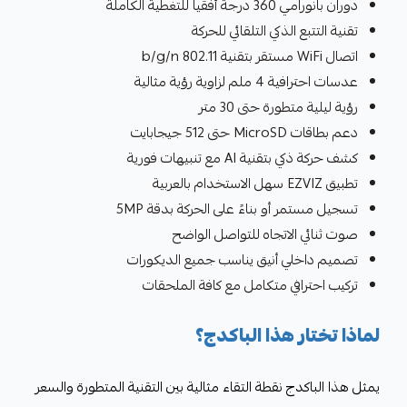
دوران بانورامي 360 درجة أفقياً للتغطية الكاملة
تقنية التتبع الذكي التلقائي للحركة
اتصال WiFi مستقر بتقنية 802.11 b/g/n
عدسات احترافية 4 ملم لزاوية رؤية مثالية
رؤية ليلية متطورة حتى 30 متر
دعم بطاقات MicroSD حتى 512 جيجابايت
كشف حركة ذكي بتقنية AI مع تنبيهات فورية
تطبيق EZVIZ سهل الاستخدام بالعربية
تسجيل مستمر أو بناءً على الحركة بدقة 5MP
صوت ثنائي الاتجاه للتواصل الواضح
تصميم داخلي أنيق يناسب جميع الديكورات
تركيب احترافي متكامل مع كافة الملحقات
لماذا تختار هذا الباكدج؟
يمثل هذا الباكدج نقطة التقاء مثالية بين التقنية المتطورة والسعر