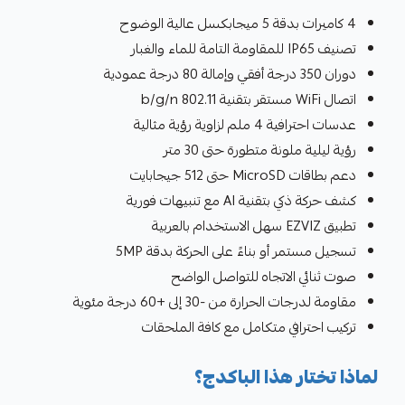
4 كاميرات بدقة 5 ميجابكسل عالية الوضوح
تصنيف IP65 للمقاومة التامة للماء والغبار
دوران 350 درجة أفقي وإمالة 80 درجة عمودية
اتصال WiFi مستقر بتقنية 802.11 b/g/n
عدسات احترافية 4 ملم لزاوية رؤية مثالية
رؤية ليلية ملونة متطورة حتى 30 متر
دعم بطاقات MicroSD حتى 512 جيجابايت
كشف حركة ذكي بتقنية AI مع تنبيهات فورية
تطبيق EZVIZ سهل الاستخدام بالعربية
تسجيل مستمر أو بناءً على الحركة بدقة 5MP
صوت ثنائي الاتجاه للتواصل الواضح
مقاومة لدرجات الحرارة من -30 إلى +60 درجة مئوية
تركيب احترافي متكامل مع كافة الملحقات
لماذا تختار هذا الباكدج؟