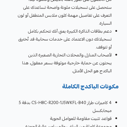
ستحصل على تسجيلات ملونة واضحة تساعدك على
التعرف على تفاصيل مهمة كلون ملابس المتطفل أو لون
السيارة.
دعم بطاقات الذاكرة الكبيرة يعني أنك تتحكم بكامل
تسجيلاتك دون الاعتماد على خدمات سحابية قد تُخترق
أو تتوقف.
لأصحاب المنازل والمحلات التجارية الصغيرة الذين
يبحثون عن حماية خارجية موثوقة بسعر معقول، هذا
الباكدج هو الحل الأمثل.
مكونات الباكدج الكاملة
4 كاميرات طراز CS-H8C-R200-1J5WKFL-B40 بدقة 5
ميجابكسل
قواعد تثبيت مقاومة للعوامل الجوية
مجموعة كاملة من البراغي والمسامير عالية الجودة