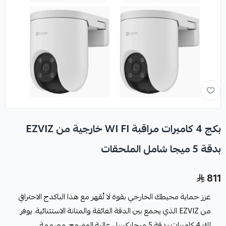
بكج 4 كاميرات مراقبة WI FI خارجية من EZVIZ
بدقة 5 ميجا شامل الملحقات
811
عزز حماية محيطك الخارجي بقوة لا تُقهر مع هذا الباكدج الاحترافي
من EZVIZ الذي يجمع بين الدقة الفائقة والمتانة الاستثنائية. يوفر
لك 4 كاميرات بدقة 5 ميجابكسل عالية الوضوح، مصممة