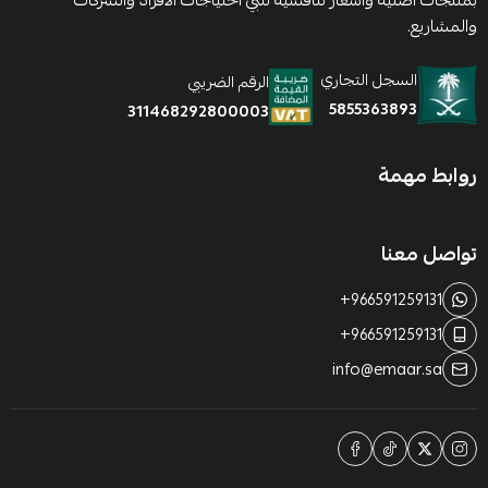
بمنتجات أصلية وأسعار تنافسية تلبي احتياجات الأفراد والشركات
والمشاريع.
السجل التجاري
الرقم الضريبي
5855363893
311468292800003
روابط مهمة
تواصل معنا
+966591259131
+966591259131
info@emaar.sa