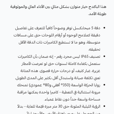
هذا الباكدج خيار متوازن بشكل مثالي بين الأداء العالي والموثوقية
طويلة الأمد.
دقة 5 ميجابكسل توفر وضوحاً كافياً للتعرف على تفاصيل
دقيقة كملامح الوجوه أو أرقام اللوحات حتى على مسافات
متوسطة، وهو ما لا تستطيع الكاميرات ذات الدقة الأقل
تحقيقه.
تصنيف IP65 ليس مجرد رقم - إنه ضمان بأن الكاميرات
ستعمل بكفاءة كاملة لسنوات حتى لو تعرضت لأمطار
غزيرة، غبار كثيف، أو درجات حرارة قصوى. هذه المتانة
تعني تكلفة صيانة واستبدال أقل بكثير على المدى الطويل.
زوايا الحركة الواسعة (350° أفقي و80° عمودي) تمنحك
مرونة استثنائية في التغطية - كاميرا واحدة يمكنها مراقبة
مساحة واسعة جداً دون نقاط عمياء.
الرؤية الليلية الملونة حتى 30 متر ميزة قيّمة للغاية - بدلاً
من الحصول على صور باهتة بالأبيض والأسود ليلاً،