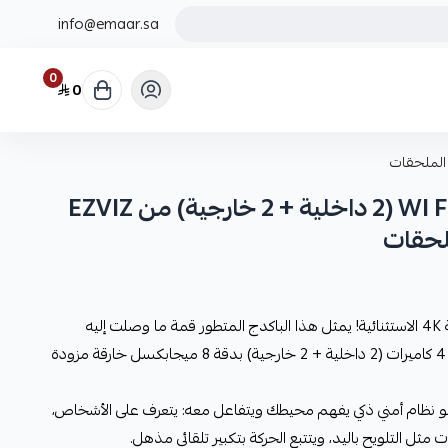
info@emaar.sa
0
0
بكج 4 كاميرات مراقبة WI FI (2 داخلية + 2 خارجية) من EZVIZ
مرحباً بك في عصر المراقبة الذكية بدقة 4K الاستثنائية! يمثل هذا الباكدج المتطور قمة ما وصلت إليه
تكنولوجيا الأمان الحديثة، حيث يجمع 4 كاميرات (2 داخلية + 2 خارجية) بدقة 8 ميجابكسل خارقة مزودة
و نظام أمني ذكي يفهم محيطك ويتفاعل معه: يتعرف على الأشخاص،
ت مثل التلويح باليد، ويتتبع الحركة بتكبير تلقائي مذهل.