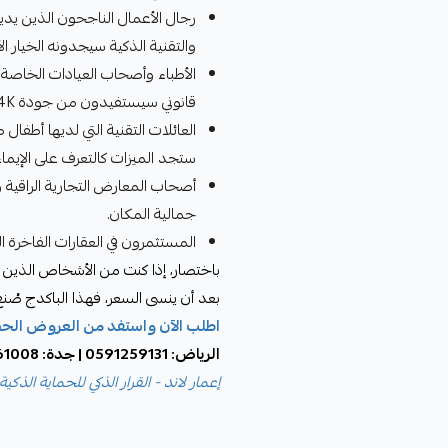
رجال الأعمال الناجحون الذين يدير
والتقنية الذكية سيجدونه الخيار ال
الأطباء وأصحاب العيادات الخاصة
قانوني سيستفيدون من جودة 4K التي تلتقط أدق التفاصيل.
العائلات التقنية التي لديها أطفا
ستجد الميزات كالتعرف على الإيما
أصحاب المعارض التجارية الراقية وا
جمالية المكان.
المستثمرون في العقارات الفاخرة 
باختصار، إذا كنت من الأشخاص الذين 
بعد أن ينسى السعر، فهذا الباكدج صُن
اطلب الآن واستفد من العروض الح
الرياض: 0591259131 | جدة: 0533961008 | خميس مشيط: 0504449356
إعمار لاند - القرار الذكي للحماية الذكية