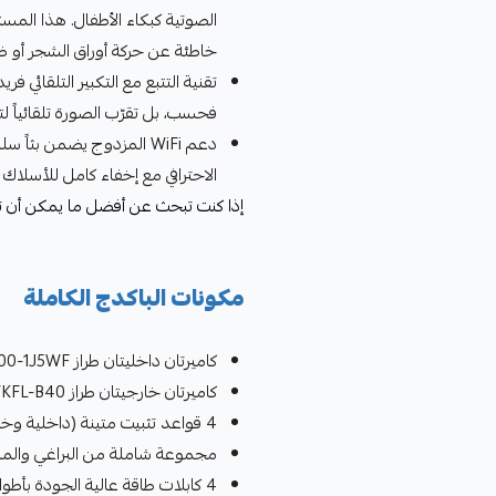
الصوتية كبكاء الأطفال. هذا المست
خاطئة عن حركة أوراق الشجر أو ظل
تقنية التتبع مع التكبير التلقائي ف
فحسب، بل تقرّب الصورة تلقائياً ل
الاحترافي مع إخفاء كامل للأسلاك 
إذا كنت تبحث عن أفضل ما يمكن أن تقد
مكونات الباكدج الكاملة
كاميرتان داخليتان طراز CS-H6-R100-1J5WF بدقة 8 ميجابكسل 4K
كاميرتان خارجيتان طراز CS-H8C-R200-8H8WKFL-B40 بدقة 8 ميجابكسل 4K
4 قواعد تثبيت متينة (داخلية وخارجية مقاومة للصدأ)
مجموعة شاملة من البراغي والمسا
4 كابلات طاقة عالية الجودة بأطوال مختلفة