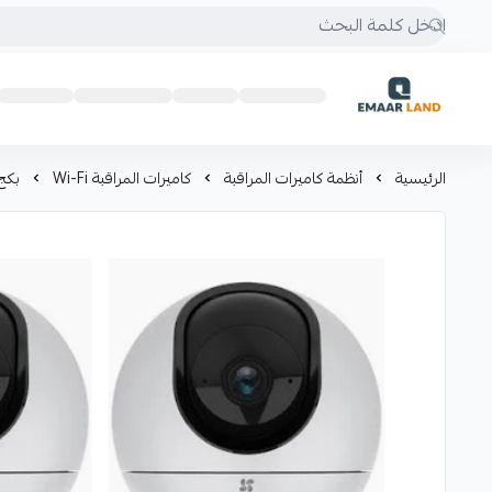
إعمار لاند
الرئيسية
أنظمة كاميرات المراقبة
كاميرات المراقبة Wi-Fi
بكج 4 كاميرات مراقبة WI FI (2 داخلية + 2 خارجية) من EZVIZ بد