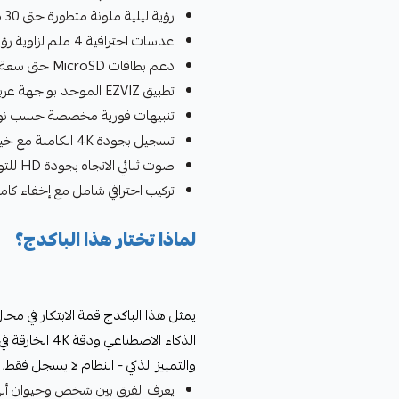
رؤية ليلية ملونة متطورة حتى 30 متر للكاميرات الخارجية
عدسات احترافية 4 ملم لزاوية رؤية مثالية
دعم بطاقات MicroSD حتى سعة 512 جيجابايت لكل كاميرا
تطبيق EZVIZ الموحد بواجهة عربية سهلة الاستخدام
تنبيهات فورية مخصصة حسب نوع
تسجيل بجودة 4K الكاملة مع خيارات ضغط ذكية
صوت ثنائي الاتجاه بجودة HD للتواصل الواضح
تركيب احترافي شامل مع إخفاء كام
لماذا تختار هذا الباكدج؟
يمثل هذا الباكدج قمة الابتكار في مجا
الذكاء الاصطن
والتمييز الذكي - النظام لا يسجل فقط
يعرف الفرق بين شخص وحيوان أليف