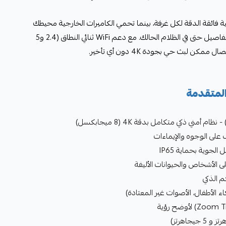
امية فائقة الدقة لكل غرفة، بينما تحمي الكاميرات الخارجية محيطك
بصلابة IP65 ووضوح يصل إلى أدق التفاصيل حتى في الظلام الحالك. مع دعم WiFi ثنائي النطاق (2.4 و5
 لبث حي بجودة 4K دون أي تأخير.
المتقدمة
لجوية بحماية IP65
لى الأشخاص والحيوانات الأليفة
م الذكي
 الأطفال، الأصوات غير المعتادة)