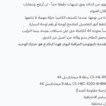
وى من الذكاء يعني تنبيهات دقيقة جداً - لن تُزعج بإشعارات
ال الغيوم.
ريدة من نوعها: عندما تكتشف الكاميرا حركة مهمة، لا تتابعها
تلتقط أدق التفاصيل كملامح الوجه أو رقم لوحة السيارة.
دعم WiFi المزدوج يضمن بثاً سلساً بجودة 4K الكاملة حتى على مسافات بعيدة، بينما التركيب
يجعل النظام يبدو وكأنه جزء أصيل من المبنى.
مه تكنولوجيا المراقبة اليوم، فهذا الباكدج هو خيارك الوحيد.
مير الاحترافية