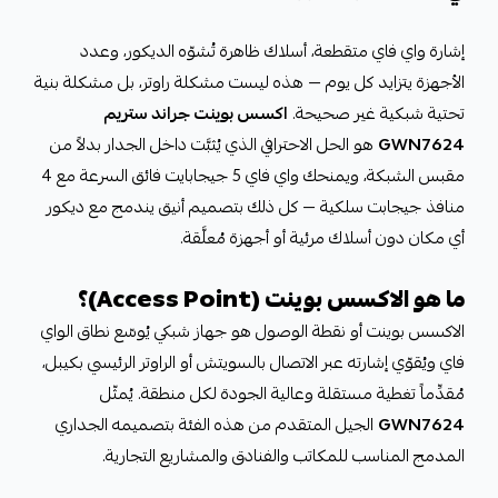
إشارة واي فاي متقطعة، أسلاك ظاهرة تُشوّه الديكور، وعدد
الأجهزة يتزايد كل يوم — هذه ليست مشكلة راوتر، بل مشكلة بنية
تحتية شبكية غير صحيحة.
اكسس بوينت جراند ستريم
GWN7624
هو الحل الاحترافي الذي يُثبَّت داخل الجدار بدلاً من
مقبس الشبكة، ويمنحك واي فاي 5 جيجابايت فائق السرعة مع 4
منافذ جيجابت سلكية — كل ذلك بتصميم أنيق يندمج مع ديكور
أي مكان دون أسلاك مرئية أو أجهزة مُعلَّقة.
ما هو الاكسس بوينت (Access Point)؟
الاكسس بوينت أو نقطة الوصول هو جهاز شبكي يُوسّع نطاق الواي
فاي ويُقوّي إشارته عبر الاتصال بالسويتش أو الراوتر الرئيسي بكيبل،
مُقدِّماً تغطية مستقلة وعالية الجودة لكل منطقة. يُمثّل
GWN7624
الجيل المتقدم من هذه الفئة بتصميمه الجداري
المدمج المناسب للمكاتب والفنادق والمشاريع التجارية.