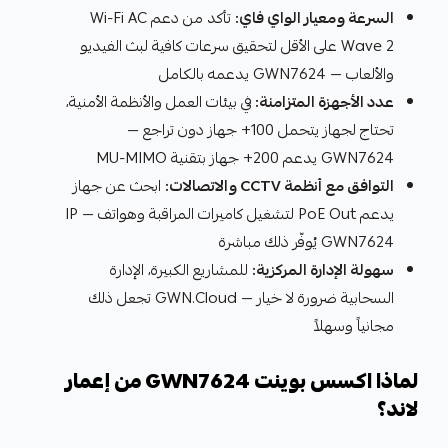
السرعة ومعيار الواي فاي:
تأكد من دعم Wi-Fi AC
Wave 2 على الأقل لتحقيق سرعات كافية لبث الفيديو
والألعاب — GWN7624 يدعمه بالكامل
عدد الأجهزة المتزامنة:
في بيئات العمل والأنظمة الأمنية،
تحتاج لجهاز يتحمل 100+ جهاز دون تراجع —
GWN7624 يدعم 200+ جهاز بتقنية MU-MIMO
التوافق مع أنظمة CCTV والاتصالات:
ابحث عن جهاز
يدعم PoE Out لتشغيل كاميرات المراقبة وهواتف IP —
GWN7624 يُوفّر ذلك مباشرة
سهولة الإدارة المركزية:
للمشاريع الكبيرة، الإدارة
السحابية ضرورة لا خيار — GWN.Cloud تجعل ذلك
مجانياً وسهلاً
لماذا اكسس بوينت GWN7624 من إعمار
لاند؟