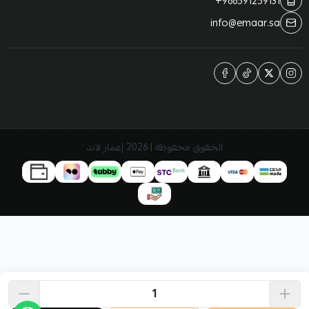
+966591259131
info@emaar.sa
الحقوق محفوظة | 2026
إعمار لاند