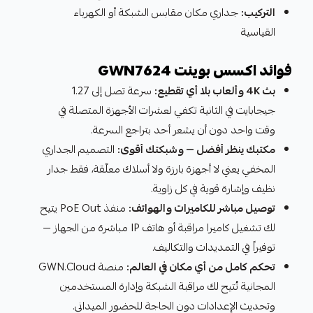
التركيب:
جداري مكان مقابس الشبكة أو الكهرباء
القياسية
فوائد اكسس بوينت GWN7624
بث 4K وألعاب بلا أي تقطيع:
سرعة تصل إلى 1.27
جيجابايت في الثانية تكفي لعشرات الأجهزة المتصلة في
وقت واحد دون أن يشعر أحد بتراجع السرعة.
مكتبك ينظر أفضل — وشبكتك أقوى:
التصميم الجداري
المخفي يعني لا أجهزة بارزة ولا أسلاك معلّقة، فقط جدار
نظيف وإشارة قوية في كل زاوية.
توصيل مباشر للكاميرات والهواتف:
منفذ PoE Out يتيح
لك تشغيل كاميرا مراقبة أو هاتف IP مباشرة من الجهاز —
توفيراً في التمديدات والتكاليف.
تحكم كامل من أي مكان في العالم:
منصة GWN.Cloud
المجانية تُتيح لك مراقبة الشبكة وإدارة المستخدمين
وتحديث الإعدادات دون الحاجة للحضور الميداني.