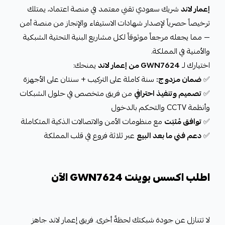
إعمار لاند
شريك سعودي تقني معتمد في منصة اعتماد، يمتلك
ترخيصاً حصرياً لإصدار شهادات الاستيفاء والإنجاز من منصة أمن
— مما يجعله مرجعاً موثوقاً لكل مشاريع البنية التحتية الشبكية
والأمنية في المملكة.
اختيارك لـ
GWN7624 من إعمار لاند
يمنحك:
✅
ضمان مزدوج:
سنة كاملة على التركيب + سنتان على الأجهزة
✅
تصميم وتنفيذ احترافي
من فريق متخصص في حلول الشبكات
وأنظمة CCTV والتحكم بالدخول
✅
توافق مُثبَت
مع منظومات الأمن والاتصالات الذكية المتكاملة
✅
دعم فني ما بعد البيع
عبر ثلاثة فروع في قلب المملكة
اطلب اكسس بوينت GWN7624 الآن
لا تتنازل عن جودة شبكتك لحظةً أخرى. فريق إعمار لاند جاهز