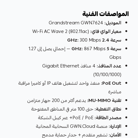
المواصفات الفنية
الموديل:
Grandstream GWN7624
معيار الواي فاي:
Wi-Fi AC Wave 2 (802.11ac)
سرعة 2.4 GHz:
300 Mbps
سرعة 5 GHz:
867 Mbps — إجمالي يصل إلى 1.27
Gbps
عدد المنافذ:
4 منافذ Gigabit Ethernet
(10/100/1000)
PoE Out:
منفذ واحد لتشغيل هاتف IP أو كاميرا مراقبة
مباشرة
تقنية MU-MIMO:
يدعم أكثر من 200 جهاز متزامن
نطاق التغطية:
حتى 100 متر في المناطق المفتوحة
مصدر الطاقة:
PoE / PoE+ عبر كيبل الشبكة
الإدارة:
منصة GWN.Cloud السحابية المجانية
الأمان:
تشفير متقدم + جدار حماية مدمج