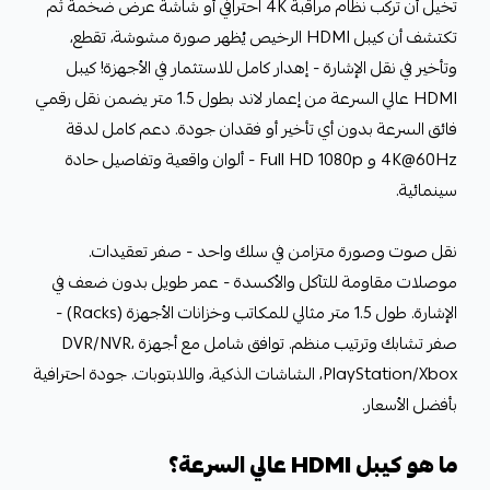
تخيل أن تركب نظام مراقبة 4K احترافي أو شاشة عرض ضخمة ثم
تكتشف أن كيبل HDMI الرخيص يُظهر صورة مشوشة، تقطع،
وتأخير في نقل الإشارة - إهدار كامل للاستثمار في الأجهزة! كيبل
HDMI عالي السرعة من إعمار لاند بطول 1.5 متر يضمن نقل رقمي
فائق السرعة بدون أي تأخير أو فقدان جودة. دعم كامل لدقة
4K@60Hz و Full HD 1080p - ألوان واقعية وتفاصيل حادة
سينمائية.
نقل صوت وصورة متزامن في سلك واحد - صفر تعقيدات.
موصلات مقاومة للتآكل والأكسدة - عمر طويل بدون ضعف في
الإشارة. طول 1.5 متر مثالي للمكاتب وخزانات الأجهزة (Racks) -
صفر تشابك وترتيب منظم. توافق شامل مع أجهزة DVR/NVR،
PlayStation/Xbox، الشاشات الذكية، واللابتوبات. جودة احترافية
بأفضل الأسعار.
ما هو كيبل HDMI عالي السرعة؟