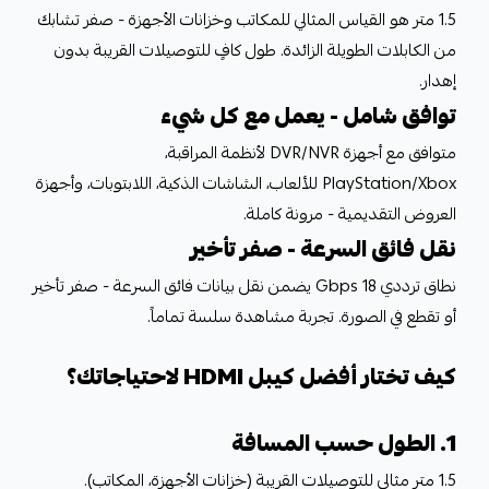
1.5 متر هو القياس المثالي للمكاتب وخزانات الأجهزة - صفر تشابك
من الكابلات الطويلة الزائدة. طول كافٍ للتوصيلات القريبة بدون
إهدار.
توافق شامل - يعمل مع كل شيء
متوافق مع أجهزة DVR/NVR لأنظمة المراقبة،
PlayStation/Xbox للألعاب، الشاشات الذكية، اللابتوبات، وأجهزة
العروض التقديمية - مرونة كاملة.
نقل فائق السرعة - صفر تأخير
نطاق ترددي 18 Gbps يضمن نقل بيانات فائق السرعة - صفر تأخير
أو تقطع في الصورة. تجربة مشاهدة سلسة تماماً.
كيف تختار أفضل كيبل HDMI لاحتياجاتك؟
1. الطول حسب المسافة
1.5 متر مثالي للتوصيلات القريبة (خزانات الأجهزة، المكاتب).