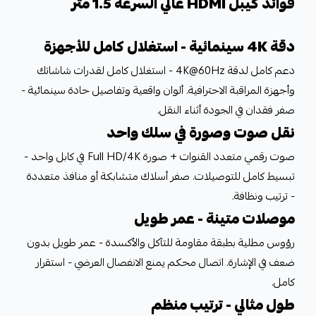
فوائد كيبل HDMI عالي السرعة 1.5 متر
دقة 4K سينمائية - استغلال كامل للأجهزة
دعم كامل لدقة 4K@60Hz - استغلال كامل لقدرات شاشاتك
وأجهزة المراقبة الاحترافية. ألوان واقعية وتفاصيل حادة سينمائية -
صفر فقدان في الجودة أثناء النقل.
نقل صوت وصورة في سلك واحد
صوت رقمي متعدد القنوات + صورة Full HD/4K في كابل واحد -
تبسيط كامل للتوصيلات. صفر أسلاك متشابكة أو منافذ متعددة
- ترتيب ونظافة.
موصلات متينة - عمر طويل
رؤوس مطلية بطبقة مقاومة للتآكل والأكسدة - عمر طويل بدون
ضعف في الإشارة. اتصال محكم يمنع الانفصال العرضي - استقرار
كامل.
طول مثالي - ترتيب منظم