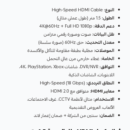
النوع:
High-Speed HDMI Cable
الطول:
1.5 متر (طول عملي مثالي)
دعم الدقة:
4K@60Hz + Full HD 1080p
نقل البيانات:
صوت وصورة رقمي متزامن
معدل التحديث:
حتى 60Hz (صورة سلسة)
الموصلات:
مطلية بطبقة مقاومة للتآكل والأكسدة
الخامة:
غطاء خارجي مرن عالي التحمل
التوافق:
DVR/NVR، شاشات 4K، PlayStation، Xbox،
اللابتوبات، الشاشات الذكية
النطاق الترددي:
High-Speed (18 Gbps)
معايير HDMI:
متوافق مع HDMI 2.0
الاستخدام:
مثالي لأنظمة CCTV، غرف الاجتماعات،
الألعاب، العروض التقديمية
الضمان:
سنتين من الشركة + ضمان إعمار لاند