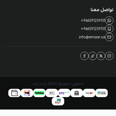
تواصل معنا
+966591259131
+966591259131
info@emaar.sa
الحقوق محفوظة | 2026
إعمار لاند