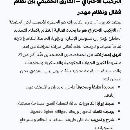
التركيب الاحترافي — الفارق الحقيقي بين نظام
فعّال ونظام مهدر
يعتقد كثيرون أن شراء الكاميرات هو الخطوة الأصعب، لكن الحقيقة
أن
التركيب الاحترافي هو ما يحدد فعالية النظام بأكمله
. التمديد
الخاطئ يؤدي إلى تشويش الإشارة، والزاوية الخاطئة للكاميرا تترك
نقاطاً عمياء، والبرمجة الغلط تُعطّل ميزات المراقبة عن بُعد.
فريق إعمار لاند
من المتخصصين المعتمدين نفّذ أكثر من 21
مشروعاً لكبرى الجهات الحكومية والعسكرية والجامعات
والمستشفيات بقيمة تجاوزت 14 مليون ريال سعودي. نحن
نضمن لك:
تمديداً نظيفاً ومحترفاً
داخل الجدران والأسقف دون
إتلاف.
ضبط زوايا الكاميرات
بدقة لتغطية أقصى مساحة ممكنة.
برمجة كاملة
للجهاز وربطه بجوالك خطوة بخطوة.
شرح وتدريب
لك على طريقة استخدام النظام واسترجاع
التسجيلات.