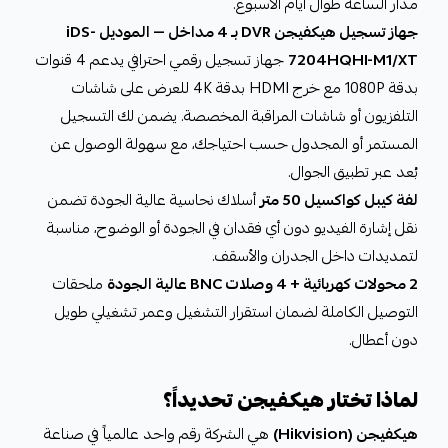
مدار الساعة طوال أيام الأسبوع.
جهاز تسجيل هيكفيجن DVR بـ 4 مداخل — الموديل iDS-
7204HQHI-M1/XT
جهاز تسجيل رقمي احترافي يدعم 4 قنوات
بدقة 1080P مع خرج HDMI بدقة 4K للعرض على شاشات
التلفزيون أو شاشات المراقبة المخصصة. يضمن لك التسجيل
المستمر أو المجدول حسب احتياجك، مع سهولة الوصول عن
بُعد عبر تطبيق الجوال.
لفة كيبل كواكسيل 50 متر
أسلاك نحاسية عالية الجودة تضمن
نقل إشارة الفيديو دون أي فقدان في الجودة أو الوضوح، مناسبة
لتمديدات داخل الجدران والأسقف.
2 محولات كهربائية + 4 وصلات BNC عالية الجودة
ملحقات
التوصيل الكاملة لضمان استقرار التشغيل وعمر تشغيلي طويل
دون أعطال.
لماذا تختار هيكفيجن تحديداً؟
هيكفيجن (Hikvision)
هي الشركة رقم واحد عالمياً في صناعة