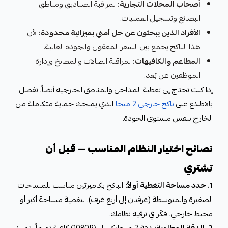
أصحاب المحلات التجارية:
لمراقبة الصناديق ومناطق
البضائع وتسجيل العمليات.
الأفراد الذين يبحثون عن حل أمني بميزانية محدودة:
لأن
هذا الباكج يجمع بين السعر المعقول والجودة العالية.
المطاعم والكافيهات:
لمراقبة الصالات والمطابخ وإدارة
الموظفين عن بُعد.
إذا كنت تحتاج إلى تغطية المداخل والمناطق الخارجية أيضاً، تفضل
بالاطلاع على
باكج خارجي 2 ميجا
الذي يمنحك حماية متكاملة من
الخارج بنفس مستوى الجودة.
نصائح اختيار النظام المناسب — قبل أن
تشتري
1. حدد مساحة التغطية أولاً:
الباكج بكاميرتين مناسب للمساحات
الصغيرة والمتوسطة (غرفتان إلى أربع غرف). لتغطية مساحة أكبر أو
محيط خارجي، فكّر في ترقية نظامك.
2. الدقة المطلوبة:
دقة 2 ميجابكسل (1080P) كافية تماماً لتمييز