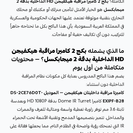
الكاملة؟
بكج 2 كاميرا مراقبة هيكفيجن HD الداخلية بدقة 2
ميجابكسل
هو الخيار الأمثل لتأمين منزلك أو مكتبك أو محلك
التجاري بتقنية موثوقة تعتمد عليها الجهات الحكومية والعسكرية
في المملكة العربية السعودية. يأتي هذا الباكج بكل ما تحتاجه جاهزاً
للتركيب، دون أي تكاليف خفية أو مفاجآت.
ما الذي يشمله
بكج 2 كاميرا مراقبة هيكفيجن
HD الداخلية بدقة 2 ميجابكسل
؟ — محتويات
متكاملة من أول يوم
يضم هذا الباكج المدروس بعناية كل مكونات نظام المراقبة
الداخلية دون استثناء:
كاميرتا مراقبة داخليتان هيكفيجن — الموديل DS-2CE76D0T-
EXIPF-B28
كاميرا Dome IR Turret بدقة HD 1080P وبعدسة
ثابتة 3.6 مم توفر زاوية تغطية واسعة ومثالية للغرف والممرات
والمداخل. تتميز بتصميمها المدمج وتقنية الأشعة تحت الحمراء
IR التي تمنحك رؤية واضحة في الظلام التام، مما يجعلها فعّالة على