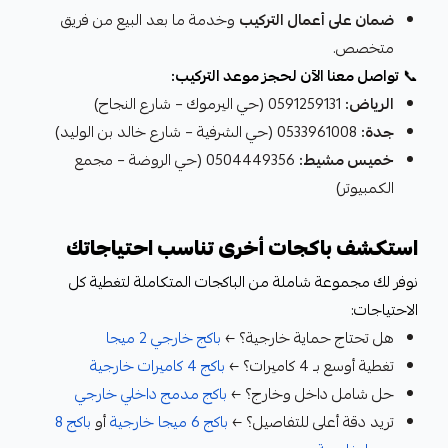
ضمان على أعمال التركيب
وخدمة ما بعد البيع من فريق
متخصص.
📞
تواصل معنا الآن لحجز موعد التركيب:
الرياض:
0591259131 (حي اليرموك – شارع النجاح)
جدة:
0533961008 (حي الشرفية – شارع خالد بن الوليد)
خميس مشيط:
0504449356 (حي الروضة – مجمع
الكمبيوتر)
استكشف باكجات أخرى تناسب احتياجاتك
نوفر لك مجموعة شاملة من الباكجات المتكاملة لتغطية كل
الاحتياجات:
هل تحتاج حماية خارجية؟ ←
باكج خارجي 2 ميجا
تغطية أوسع بـ 4 كاميرات؟ ←
باكج 4 كاميرات خارجية
حل شامل داخل وخارج؟ ←
باكج مدمج داخلي خارجي
تريد دقة أعلى للتفاصيل؟ ←
باكج 6 ميجا خارجية
أو
باكج 8