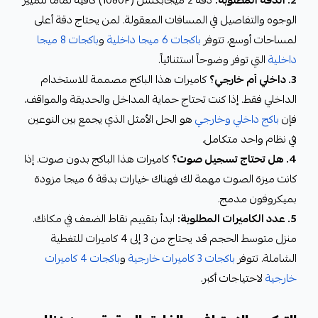
الوجوه والتفاصيل في المسافات المعقولة. لمن يحتاج دقة أعلى
لمساحات أوسع، تتوفر
باكجات 6 ميجا داخلية
و
باكجات 8 ميجا
داخلية
التي توفر وضوحاً استثنائياً.
3. داخلي أم خارجي؟
كاميرات هذا الباكج مصممة للاستخدام
الداخلي فقط. إذا كنت تحتاج حماية المداخل والحديقة والمواقف،
فإن
باكج داخلي وخارجي
هو الحل الأمثل الذي يجمع بين النوعين
في نظام واحد متكامل.
4. هل تحتاج تسجيل صوت؟
كاميرات هذا الباكج بدون صوت. إذا
كانت ميزة الصوت مهمة لك فهناك خيارات بدقة 6 ميجا مزودة
بميكروفون مدمج.
5. عدد الكاميرات المطلوبة:
ابدأ بتقييم نقاط الضعف في مكانك.
منزل متوسط الحجم قد يحتاج من 3 إلى 4 كاميرات للتغطية
الشاملة. تتوفر
باكجات 3 كاميرات خارجية
و
باكجات 4 كاميرات
خارجية
لاحتياجات أكبر.