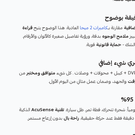
مقارنة بـ
كاميرات 2 ميجا
العادية. هذا الوضوح يتيح
قراءة
ملامح الوجوه
بدقة، ورؤية تفاصيل صغيرة كالألوان والأرقام.
الشك -
حماية قانونية
قوية.
تري شيء إضافي
متوافق ومختبر
من
وقت
والجهد، وضمان عمل مثالي من اليوم الأول.
مياً: شجرة تتحرك، قطة تمر، ظل سيارة.
تقنية AcuSense
الذكية
 دقيقة فقط عند حركة حقيقية.
راحة بال
بدون إزعاج مستمر.