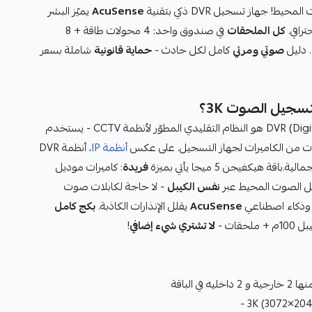
ط! جهاز تسجيل DVR ذكي بتقنية
AcuSense
يميّز البشر
كل الملحقات
في صندوق واحد: 4 محولات طاقة + 8
. دليل
صوتي ومرئي
كامل لكل حادث -
حماية قانونية
شاملة بسعر
ت من الكاميرات لجهاز التسجيل. على عكس
أنظمة IP
، أنظمة DVR
ة هيكفيجن 5 ميجا يأتي بميزة
فريدة
: كاميرات موديل
الصوت المحيط عبر
نفس الكيبل
- لا حاجة لكابلات صوت
 وذكاء اصطناعي
AcuSense
يقلل الإنذارات الكاذبة.
بكج كامل
لا تشتري شيء إضافي
!