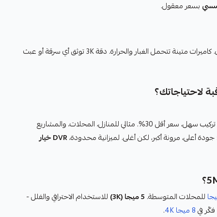
سسي
بسعر معقول.
راقب موقع العمل، المعدات، والمخازن. كاميرات متينة تتحمل الغبار والحرارة. دقة 3K توثق أي سرقة أو عبث
بة لاحتياجاتك؟
أبسط وأرخص: كابلات coaxial، تركيب سهل، سعر أقل 30%. مثالي للمنازل، المحلات، والمشاريع
دة أعلى، مرونة أكبر، لكن أغلى. لميزانية محدودة،
DVR خيار
للمحلات المتوسطة.
5 ميجا (3K)
للاستخدام الاحترافي والفلل -
فكّر في
8 ميجا 4K
.