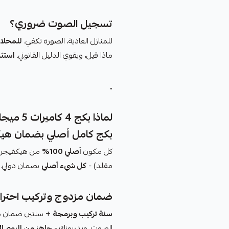
تسجيل الصوت ضروري؟
للمنازل العادية، الصورة تكفي.
للمحلات
ماذا قيل، ويقوي الدليل القانوني.
استثم
.
لماذا بكج 4 كاميرات 5 ميجا 3K من إعمار لاند؟
بكج كامل أصلي بضمان هي
كل مكون
أصلي 100%
مقلد) -
كل شيء أصلي
بضمان دولي.
ضمان مزدوج وتركيب احتراف
سنة تركيب وبرمجة
+ سنتين ضمان هيك
الصوت، ويدربونك -
جاهز من اليوم ال