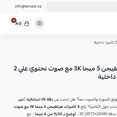
info@emaar.sa
0
0
بكج 4 كاميرات من هيكفيجن 5 ميجا 3K مع صوت تحتوي علي 2
وثق الصورة والصوت معاً؟ هل تبحث عن
دقة 3K استثنائية
تُظهر
دث حول الكاميرا؟ بكج
4 كاميرات هيكفيجن 5 ميجا 3K مع صوت
أوضح بـ 50% من 4 ميجا
- مع