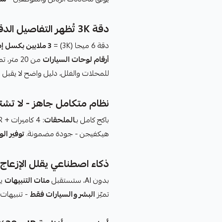
دقة 3K تُظهر التفاصيل الدقيقة بوضوح
دقة 6 ميجا (3K) =
3 ملايين بكسل إضافية
أرقام لوحات السيارات
من 20 متر، تمييز
للمحلات والفلل، دليل واضح لا يقبل 
نظام متكامل جاهز - لا تش
باكج كامل بـ
الملحقات
: 4 كاميرات + DVR + كيبل + محولات + وصلات . كل شيء
هيكفيجن - جودة مضمونة.
توفير ال
ذكاء اصطناعي يقلل الإزعاج 95%
بدون AI، ستستقبل
مئات التنبيهات
يو
تميّز
البشر والسيارات فقط
- تنبيهات