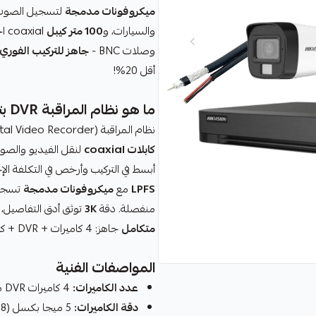
ميكروفونات مدمجة
لتسجيل الصوت المحي
والسيارات، و
100 متر كيبل
coaxial احترافي.
وصلات BNC -
جاهز للتركيب الفوري
أقل 20%!
ما هو نظام المراقبة DVR بتسجيل الصوت 3K؟
نظام المراقبة DVR (Digital Video Recorder) هو النظام التقليدي المطوّر لأنظمة CCTV - يستخدم
كابلات coaxial
لنقل الفيديو والصو
أبسط في التركيب وأرخص في التكلفة الإجمالية.باق
LPFS
مع
ميكروفونات مدمجة
تسجل 
منفصلة. دقة
3K
توثق أدق التفاصيل،
متكامل
جاهز: 4 كاميرات + DVR + كيبل 100م + ملحقات -
المواصفات الفنية
عدد الكاميرات:
4 كاميرات DVR منها 2 خارجية و 2 داخليه في الباقة
دقة الكاميرات:
5 ميجا بكسل 3K (3072×2048) -