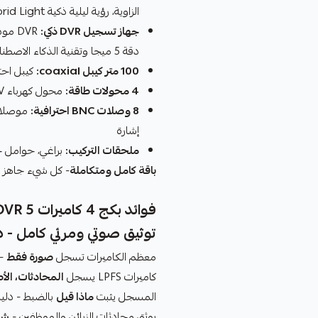
الزاوية، رؤية ليلية ذكية Smart Hybrid Light، ومقاومة كاملة للماء والغبار والحرارة
جهاز تسجيل DVR ذكي:
دقة 5 ميجا وتقنية الذكاء الاصطناعي AcuSense لتمييز البشر والسيارات وتقليل الإنذارات الكاذبة
100 متر كيبل coaxial:
كيبل احت
4 محولات طاقة:
محول كهرباء 12V لكل كاميرا لتشغيل مستقر
8 وصلات BNC احترافية:
إشارة
ملحقات التركيب:
براغي، حوامل جد
باقة كامل ومتكاملة
- كل شيء جاهز ل
فوائد بكج 4 كاميرات DVR 5 ميجا مع الصوت
توثيق صوتي ومرئي كامل - د
معظم الكاميرات تسجل
صورة فقط
- 
كاميرات LPFS يسجل
المحادثات، ال
المسجل يثبت
ماذا قيل
بالضبط - دليل
يوثق محادثات الزبائن والموظفين -
شف