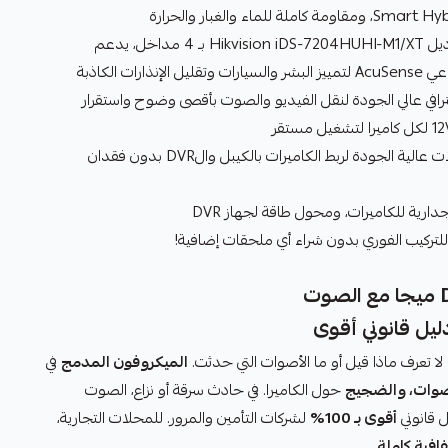
DVR موديل Hikvision iDS-7204HUHI-M1/XT بـ 4 مداخل، يدعم
رافي عالي الجودة لنقل الفيديو والصوت بأقصى وضوح واستقرار
موصلات عالية الجودة لربط الكاميرات بالكيبل والDVR بدون فقدان
ارية للكاميرات، ومحول طاقة لجهاز DVR
لتركيب الفوري بدون شراء أي ملحقات إضافية!
ليل قانوني أقوى
لا تعرف ماذا قيل أو ما الأصوات التي حدثت.
الميكروفون المدمج
في
أصوات، والضجيج
حول الكاميرا. في حادث سرقة أو نزاع، الصوت
 قانوني
أقوى بـ 100%
لشركات التأمين والمرور. للمحلات التجارية،
افية كاملة
.