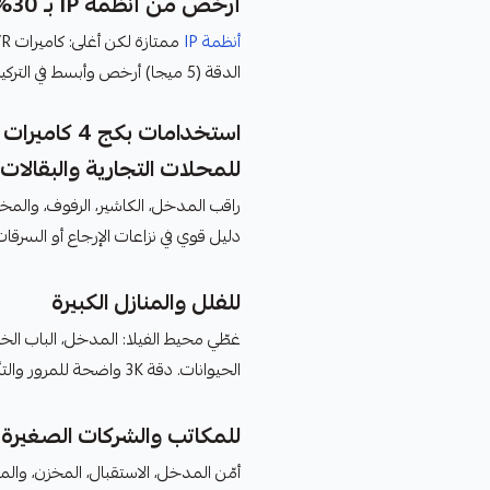
أرخص من أنظمة IP بـ 30%
أنظمة IP
ممتازة لكن أغلى: كاميرات IP + NVR + سويتش PoE = تكلفة أعلى 30%.
الدقة (5 ميجا) أرخص وأبسط في التركيب -
استخدامات بكج 4 كاميرات 6 ميجا 3K
للمحلات التجارية والبقالات
راقب المدخل، الكاشير، الرفوف، والمخزن 
دليل قوي في نزاعات الإرجاع أو السرق
للفلل والمنازل الكبيرة
غطّي محيط الفيلا: المدخل، الباب الخ
الحيوانات. دقة 3K واضحة للمرور والتأمين -
للمكاتب والشركات الصغيرة
أمّن المدخل، الاستقبال، المخزن، وال