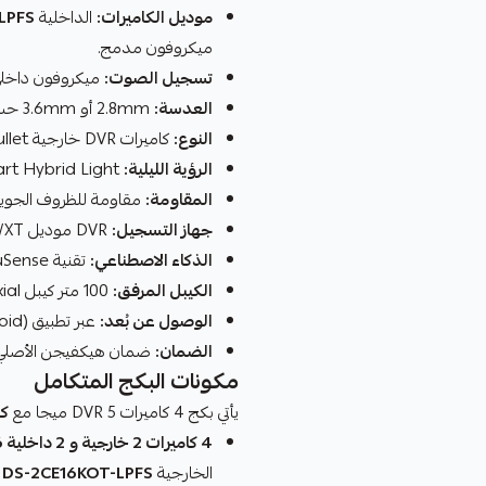
موديل الكاميرات:
الداخلية
LPFS
ميكروفون مدمج.
تسجيل الصوت:
ميكروفون داخلي Built-in ينقل الصوت عبر كيبل ا
العدسة:
2.8mm أو 3.6mm حسب الطلب - زاوية واسعة أو متوسطة
النوع:
كاميرات DVR خارجية Bullet بمقاومة للماء والغبار وداخلية Dome
الرؤية الليلية:
Smart Hybrid Light - رؤية ليلية ذكية بالأشعة تحت الحمراء
المقاومة:
مقاومة للظروف الجوية القاسية (-
جهاز التسجيل:
DVR موديل Hikvision iDS-7204HUHI-M1/XT
الذكاء الاصطناعي:
تقنية AcuSense لتمييز البشر والسيارات فقط
الكيبل المرفق:
100 متر كيبل coaxial عالي الجودة لنقل الفيديو والصوت
الوصول عن بُعد:
عبر تطبيق Hik-Connect (iOS/Android) من أي مكان
الضمان:
ضمان هيكفيجن الأصلي +
مكونات البكج المتكامل
يأتي بكج 4 كاميرات DVR 5 ميجا مع
كل
4 كاميرات 2 خارجية و 2 داخلية 6 ميجا مع صوت:
الخارجية
DS-2CE16KOT-LPFS