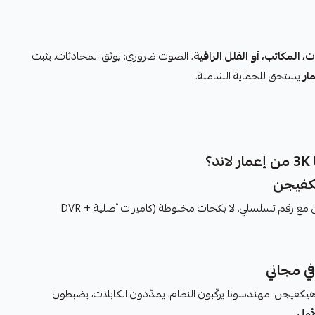
، المكاتب، أو الفلل الراقية
، الصوت ضروري: يوثق المحادثات، يثبت
ار
يستحق للحماية الشاملة.
كفيجن
من هيكفيجن مع رقم تسلسلي. لا بكجات مخلوطة (كاميرات أصلية + DVR
ي مجاني
فيجن. مهندسونا يركّبون النظام، يمدّدون الكابلات، يضبطون
أول
.