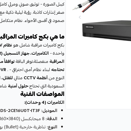
صمود في أقسى الأجواء. نظام متكامل جا
ما هي بكج كاميرات المراقب
بكج كاميرات مراقبة شامل هو
نظام CCTV متكامل
واحدة -
الكاميرات، جهاز التسجيل (DVR/NVR)، الكابلات، والملحقات
المراقبة
منفصلة،توفر الباقة
توافقاً م
تحتاجه
لبناء نظام أمني احترافي - .
DVR ذ
النوع من
أنظمة CCTV
مثالي
للفلل، 
السعودية التي تحتاج
حلول أمنية
شاملة
المواصفات الفنية
الكاميرات (4 وحدات):
الموديل:
Hikvision
DS-2CE16U0T-IT3F
الدقة:
8 ميجابكسل (3840×2160) - دقة 4K UHD الحقيقية
النوع:
تناظرية خارجية (Bullet) بهيكل معدني