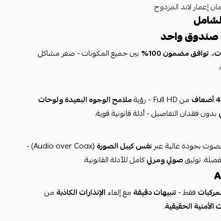
 إعمار لاند المزدوج
ي صندوق واحد
.
توافق مضمون 100%
بين جميع المكونات - صفر مشاكل
4 أضعاف
من Full HD - رؤية
ملامح الوجوه البعيدة ولوحات
بدون فقدان التفاصيل - أدلة قانونية قوية.
الصوت بجودة عالية عبر
نفس كيبل الصورة
(Audio over Coax) -
صلة. توثيق
صوتي ومرئي
كامل للأدلة القانونية.
لمركبات
فقط -
تنبيهات دقيقة
مع إلغاء
الإنذارات الكاذبة
من
 الأمنية الحقيقية
.