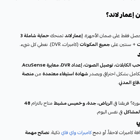
تحصل فقط على ضمان الأجهزة.
إعمار لاند
تمنحك
حماية شاملة 3
ت
+ سنتين على
جميع المكونات
(كاميرات، DVR). نغطي كل شيء.
الكابلات، توصيل الصوت، إعداد DVR، معايرة AcuSense
.
لكامل بشكل احترافي ويصدر
شهادة استيفاء معتمدة
من
منصة
فاع المدني
.
الرياض، جدة، وخميس مشيط
متاح بالتزام
48
في نفس اليوم.
ي
ة كاميرات لاحقاً، أو دمج
كاميرات واي فاي
ذكية.
نصائح مهمة