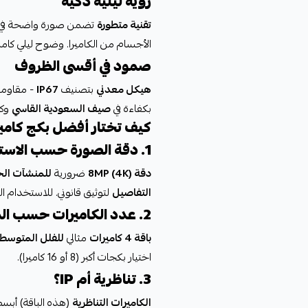
رؤية ليلية ذكية
تقنية متطورة
تضمن صورة واضحة في 
الأجسام من الكاميرا. وضوح ليلي كامل
صمود في أقسى الظروف
هيكل معدني
بتصنيف
IP67
- مقاومة
بكفاءة في
صيف السعودية القاسي
وكل
كيف تختار أفضل بكج كامير
1. دقة الصورة حسب الاستخدام
دقة 8MP (4K)
ضرورية
للمنشآت ال
التفاصيل
لتوثيق قانوني. للاستخدام ال
2. عدد الكاميرات حسب المساحة
باقة 4 كاميرات
مثالي
للفلل المتوسط
اختيار بكجات أكبر (8 أو 16 كاميرا).
3. تناظرية أم IP؟
الكاميرات التناظرية
(هذه الباقة) أبسط