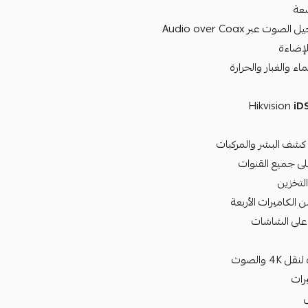
بر Audio over Coax
لإضاءة
iD
لكاميرات الأربعة
4K والصوت
رات