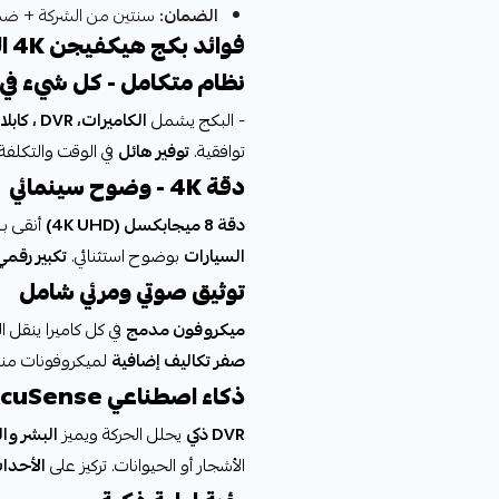
الضمان:
سنتين من الشركة + ضمان
فوائد بكج هيكفيجن 4K الشامل
نظام متكامل - كل شيء ف
- البكج يشمل
الكاميرات، DVR ، كابلات،
توافقية.
توفير هائل
في الوقت والتكلفة.
دقة 4K - وضوح سينمائي
دقة 8 ميجابكسل (4K UHD)
أنقى بـ
السيارات
بوضوح استثنائي.
تكبير رقمي
توثيق صوتي ومرئي شامل
ميكروفون مدمج
في كل كاميرا ينقل 
صفر تكاليف إضافية
لميكروفونات منف
ذكاء اصطناعي AcuSense
DVR ذكي
يحلل الحركة ويميز
البشر وا
الأشجار أو الحيوانات. تركيز على
الأحداث