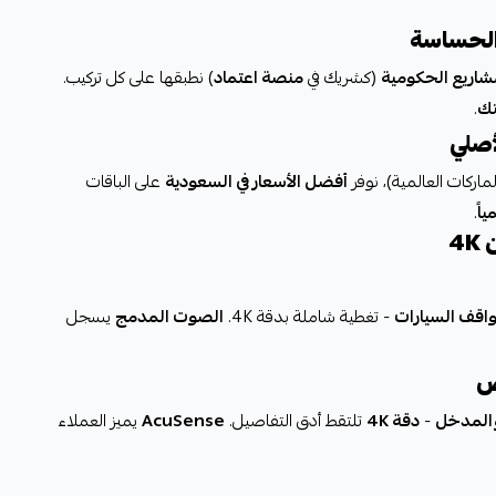
 الحساسة
شاريع الحكومية
(كشريك في
منصة اعتماد
) نطبقها على كل تركيب.
تك
.
أصلي
اركات العالمية)، نوفر
أفضل الأسعار في السعودية
على الباقات
اً
.
4
واقف السيارات
- تغطية شاملة بدقة 4K.
الصوت المدمج
يسجل
ض
والمدخل
-
دقة 4K
تلتقط أدق التفاصيل.
AcuSense
يميز العملاء