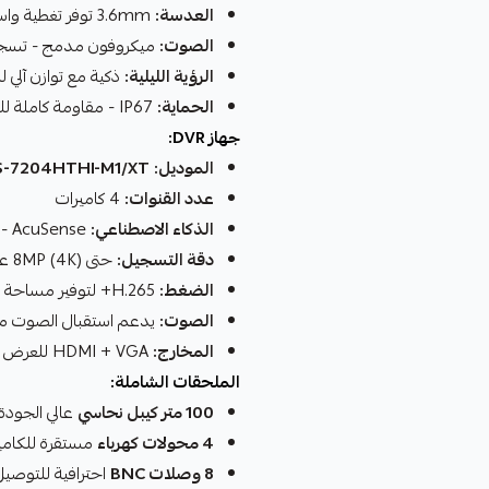
العدسة:
3.6mm توفر تغطية واسعة
الصوت:
ميكروفون مدمج - تسجيل الصوت ع
الرؤية الليلية:
ذكية مع توازن آلي ل
الحماية:
IP67 - مقاومة كاملة للماء والغبار والحرارة
جهاز DVR:
الموديل:
Hikvision
S-7204HTHI-M1/XT
عدد القنوات:
4 كاميرات
الذكاء الاصطناعي:
AcuSense - كشف البشر والمركبات
دقة التسجيل:
حتى 8MP (4K) على جميع القنوات
الضغط:
H.265+ لتوفير مساحة التخزين
الصوت:
يدعم استقبال الصوت من ا
المخارج:
HDMI + VGA للعرض على الشاشات
الملحقات الشاملة:
100 متر كيبل نحاسي
عالي الجودة لنقل 
4 محولات كهرباء
مستقرة للكامي
8 وصلات BNC
احترافية للتوصيل