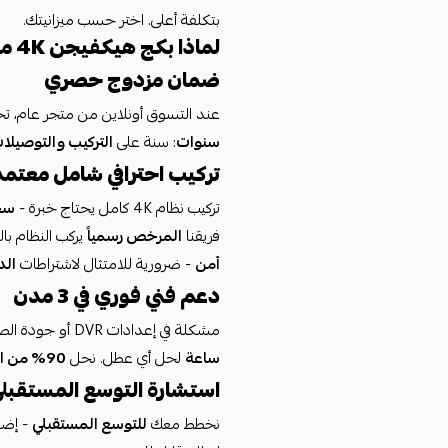
بتكلفة أعلى. اختر حسب ميزانيتك.
لماذا بكج هيكفيجن 4K من إعمار لاند؟
ضمان مزدوج حصري
عند التسوق أونلاين من متجر عام، 
سنوات
: سنة على
التركيب والتوصيلا
تركيب احترافي شامل معتمد
تركيب نظام 4K كامل يحتاج خبرة -
سحب 
فريقنا
المرخص رسمياً
يركب النظام با
أمن
- ضرورية للامتثال لاشتراطات
الد
دعم فني فوري في 3 مدن
مشكلة في إعدادات DVR أو جودة الصورة؟ فريقنا في
ساعة
لحل أي عطل. نحل
90% من المشاكل
استشارة التوسع المستقبل
نخطط معك
للتوسع المستقبلي
- إضاف