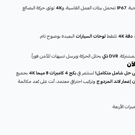
ية.
IP67
تتحمل بيئات العمل القاسية، و
4K
توثق حركة البضائع
.
دقة 4K
تلتقط
لوحات السيارات
البعيدة بوضوح تام.
لمشتركة.
DVR ذكي
يحلل الحركة ويرسل تنبيهات للأمن فوراً.
على حل شامل متكامل!
استثمر في
بكج 4 كاميرات 8 ميجا 4K
بجميع
إعمار لاند المزدوج
وتركيب احترافي معتمد، أنت على بُعد مكالمة
رات الأربعة