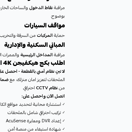
مراقبة
نقاط الدخول
والساحات الخارج
بوضوح.
مواقف السيارات
حماية
المركبات
من السرقة والتخريب
المباني السكنية والإدارية
مراقبة
المداخل الرئيسية
والممرات ا
اطلب بكج هيكفيجن 4K الآن
لا تبنِ نظام أمني بالقطعة - احصل 
الملحقات لتعزيز امان منزلك. مع
ضمان 
من
نظام CCTV
احترافي.
اتصل الآن واحصل على:
✓ استشارة مجانية لتحديد مواقع الكامي
✓ تركيب احترافي شامل بالملحقات
✓ إعداد DVR ومعايرة AcuSense
✓ شهادة استيفاء من منصة أمن