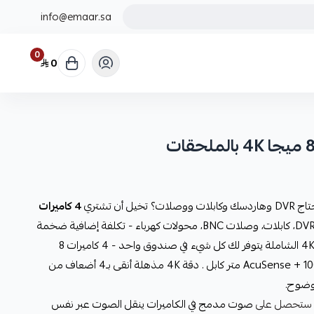
info@emaar.sa
0
0
أن تشتري
4 كاميرات
ثم تكتشف أنك بحاجة لـجهاز DVR، كابلات، وصلات BNC، محولات كهرباء - تكلفة إضافية ضخمة
ورحلة تسوق مرهقة! بكج هيكفيجن 4K الشاملة يتوفر لك كل شيء في صندوق واحد - 4 كاميرات 8
ميجابكسل (4K UHD) + DVR ذكي AcuSense + 100 متر كابل . دقة 4K مذهلة أنقى بـ4 أضعاف من
تحصل على
صوت مدمج في الكاميرات ينقل الصوت عبر نفس