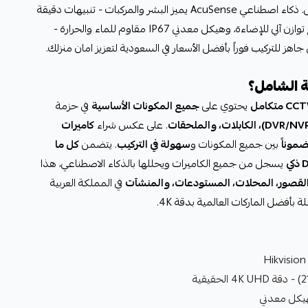
كيبل الصورة - توثيق صوتي ومرئي كامل. ذكاء اصطناعي AcuSense يميز البشر والمركبات - تنبيهات دقيقة
صفر إنذارات كاذبة. رؤية ليلية ذكية مع توازن آلي للإضاءة، وهيكل معدني IP67 مقاوم للماء والحرارة -
هز للتركيب فوراً بأفضل الأسعار في السعودية لتعزيز امان منزلك.
ة الشامل؟
يحتوي على
جميع المكونات الأساسية
في حزمة
. على عكس شراء
كاميرات
ضموناً
بين جميع المكونات و
سهولة في التركيب
. يتضمن
كل ما
كي
يسجل من جميع الكاميرات ويحللها بالذكاء الاصطناعي، هذا
القصور، المحلات، المستودعات، والمنشآت
في المملكة العربية
 بأفضل الماركات العالمية بدقة 4K.