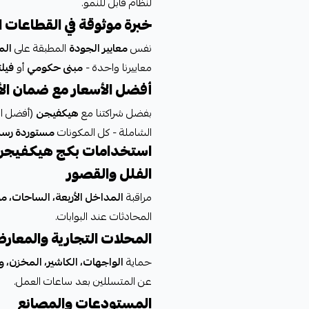
لنظام قابل للنمو.
خبرة موثوقة في القطاعات
نفس
معايير الجودة
المطبقة على
الم
معاييرنا واحدة -
مبنى حكومي
أو
فيل
أفضل الأسعار مع ضمان ال
بفضل شراكتنا مع
هيكفيجن
(أفضل الم
الشاملة - كل المكونات
مستوردة رسمي
استخدامات بكج هيكفيجن K
الفلل والقصور
مراقبة
المداخل الأربعة، الساحات، م
المحادثات عند البوابات.
المحلات التجارية والمعار
حماية
الواجهات، الكاشير، المخزن، 
عن المتسللين بعد ساعات العمل.
المستودعات والمصانع