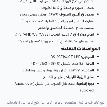
الأماكن التي تتركز فيها أشعة الشمس أو الظلال القوية،
لضمان صورة واضحة في كافة الظروف.
صمود في أقسى الظروف (IP67):
هيكل معدني متين
مقاوم للماء والغبار والحرارة العالية، صُمم خصيصاً
ليناسب مناخ المملكة الشمسي والمغبر.
نظام مرن 4 في 1:
تدعم تقنيات (TVI/AHD/CVI/CVBS)،
مما يجعلها متوافقة مع أغلب أجهزة التسجيل الحديثة.
المواصفات التقنية:
الموديل:
DS-2CE16U0T-LPF.
الدقة:
8.3 ميجا بكسل (3840 × 2160) - 4K.
العدسة:
3.6mm (توفر زاوية رؤية واسعة وشاملة).
مدى الرؤية الليلية:
يصل إلى 40 متر.
ميزة إضافية:
دعم نقل الصوت عبر الكيبل (Audio over
Coaxial).
بكج كاميرات مراقبة ,
هيكفيجن ,
عرض كاميرات ,
بكج كاميرات ,
3 كاميرات ,