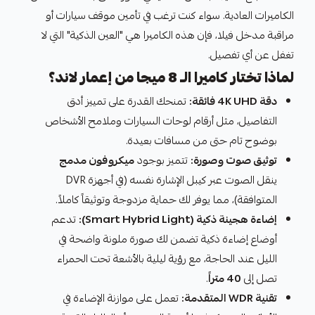
الكاميرات العادية. سواء كنت ترغب في تأمين موقف سيارات أو
مراقبة مدخل فيلا، فإن هذه الكاميرا هي "العين الذكية" التي لا
تغفل عن أي تفصيل.
لماذا تختار كاميرا الـ 8 ميجا من إعمار لاند؟
دقة 4K UHD فائقة:
تمنحك القدرة على تمييز أدق
التفاصيل، مثل أرقام لوحات السيارات وملامح الأشخاص
بوضوح تام حتى من مسافات بعيدة.
توثيق صوت وصورة:
تتميز بوجود
ميكروفون مدمج
ينقل الصوت عبر كيبل الإشارة نفسه (في أجهزة DVR
المتوافقة)، مما يوفر لك حماية مزدوجة وتوثيقاً كاملاً.
إضاءة هجينة ذكية (Smart Hybrid Light):
تدعم
أوضاع إضاءة ذكية تضمن لك صورة ملونة واضحة في
الليل عند الحاجة، مع رؤية ليلية بالأشعة تحت الحمراء
تصل إلى
40 متراً
.
تقنية WDR المتقدمة:
تعمل على موازنة الإضاءة في