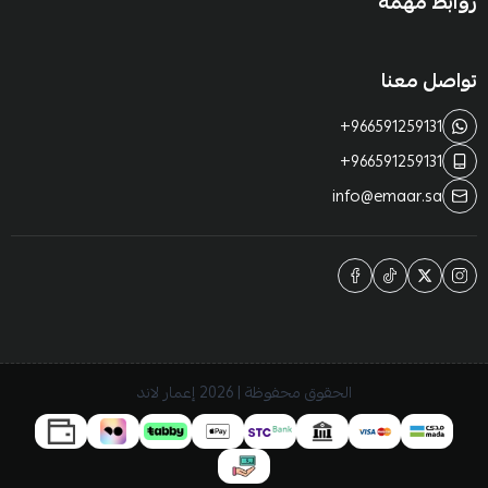
روابط مهمة
تواصل معنا
+966591259131
+966591259131
info@emaar.sa
الحقوق محفوظة | 2026
إعمار لاند