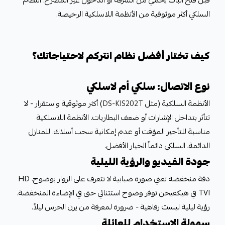
قبل فتح الباب يحمي من السرقة أو الدخول غير المصرح. النظام
السلكي أكثر موثوقية من الأنظمة اللاسلكية الرخيصة.
كيف تختار أفضل نظام انتركم لاحتياجاتك؟
نوع الاتصال: سلكي أم لاسلكي
الأنظمة السلكية (مثل
DS-KIS202T
) أكثر موثوقية واستقرار - لا
تتأثر بتداخل الإشارات أو ضعف البطاريات. الأنظمة اللاسلكية
مناسبة للتأجير المؤقت أو عدم إمكانية سحب أسلاك. للمنازل
الدائمة، السلكي دائماً الخيار الأفضل.
جودة الفيديو والرؤية الليلية
دقة منخفضة تعني صورة ضبابية لا تتعرف على الزوار بوضوح. HD
TVI في هيكفيجن توفر وضوح استثنائي حتى في الإضاءة المنخفضة.
رؤية ليلية ليست رفاهية - ضرورة لمعرفة من يرن الجرس ليلاً.
سهولة الاستخدام للعائلة