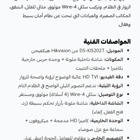
الزوار في الظلام، وتركيب سلكي 4-Wire موثوق. مثالي للفلل، الشقق،
المكاتب الصغيرة، والعيادات التي تبحث عن نظام أمان بسيط
وفعّال.
المواصفات الفنية
الموديل:
DS-KIS202T من Hikvision هيكفيجن
المكونات:
شاشة داخلية ملونة + وحدة جرس خارجية
بكاميرا + ملحقات التثبيت
دقة الفيديو:
HD TVI عالية الوضوح لرؤية واضحة للزوار
الرؤية الليلية:
تدعم التصوير الليلي الواضح في الظلام التام
نوع التوصيل:
سلكي 4-Wire (4 أسلاك) موثوق ومستقر
الشاشة الداخلية:
شاشة ملونة بأزرار تحكم بسيطة (رد،
فتح القفل، إلغاء)
الوحدة الخارجية:
كاميرا HD مدمجة + ميكروفون +
سماعة مع عزل ضوضاء
التصميم الخارجي:
مقاوم للعوامل الجوية (مطر، غبار،