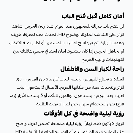
أمان كامل قبل فتح الباب
لن تفتح باب منزلك للمجهول بعد اليوم. عند رنين الجرس، شاهد
الزائر على الشاشة الملونة بوضوح HD، تحدث معه لمعرفة هويته
وهدف الزيارة، ثم قرر: افتح له الباب بلمسة زر، أو اطلب منه الانتظار،
أو تجاهل الجرس إذا كان مشبوه. أمان استباقي يحمي عائلتك من
التهديدات والبيع المزعج.
راحة لكبار السن والأطفال
الجدّة لا تحتاج للنهوض والسير للباب كل مرة يرن الجرس - ترى
الزائر وتتحدث معه من مكانها المريح. الأطفال لا يفتحون الباب
لغرباء بعد اليوم - يستدعون الوالدين للتأكد أولاً. بساطة الأزرار (رد،
فتح) تعني استخدام سهل حتى لمن لا يجيد التقنية.
رؤية ليلية واضحة في كل الأوقات
الزوار لا يأتون فقط نهاراً. رؤية ليلية مدمجة تضمن تعرف واضح
على الزوار حتى في الظلام التام أو الإضاءة الخافتة ليلاً. تقنية HD