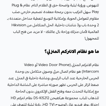
للنهوض، ورؤية ليلية واضحة حتى في الظلام التام. نظام Plug &
Play سهل التركيب بدون برمجة معقدة، تصميم خارجي صلب
مقاوم للعوامل الجوية، وإمكانية التوسع لتغطية مداخل متعددة بـ
2 وحدة باب و3 شاشات داخلية. الحل المتكامل من Hikvision
العالمية لأمان منزلك وراحة بال عائلتك - لا مزيد من فتح الباب
للمجهول!
ما هو نظام الانتركم المنزلي؟
نظام الانتركم المنزلي (Video Door Phone أو Video
Intercom) هو نظام اتصال مرئي وصوتي متكامل بين وحدة
الجرس الخارجية عند الباب الرئيسي وشاشة داخلية في المنزل. عند
ضغط الزائر على الجرس، تظهر صورته مباشرة على الشاشة الداخلية
مع إمكانية التحدث معه وفتح القفل الإلكتروني بدون الحاجة
للذهاب للباب. مجموعة هيكفيجن DS-KIS212 نظام انتركم HD
احترافي يوفر فيديو عالي الوضوح HD TVI، رؤية ليلية للتعرف على