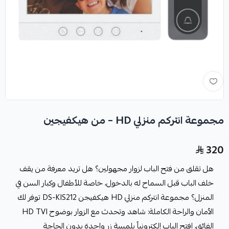
مجموعة انتركم منزلي HD – من هيكفيجين
320
هل تقلق من فتح الباب لزوار مجهولين؟ هل تريد معرفة من يقف
خلف الباب قبل السماح له بالدخول، خاصة للأطفال وكبار السن في
المنزل؟ مجموعة انتركم منزلي HD هيكفيجن DS-KIS212 توفر لك
الأمان والراحة الكاملة: شاهد وتحدث مع الزوار بوضوح HD TVI
الفائق، افتح الباب إلكترونياً بلمسة زر واحدة بدون الحاجة