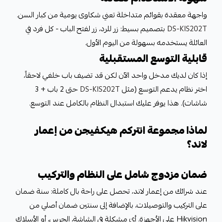
واجهة معقدة بقوائم متداخلة تعني شكاوى يومية من كبار السن.
DS-KIS202T
بتصميم بسيط: زر للرد، زر لفتح الباب - كل فرد في
العائلة يستخدمه بسهولة من اليوم الأول.
قابلية التوسع المستقبلية
إذا كان لديك مدخل واحد الآن لكن قد تضيف باب خلفي لاحقاً،
اختر نظام يدعم التوسع (مثل
DS-KIS202T
حتى 2 باب + 3
شاشات). هذا يوفر عليك استبدال النظام بالكامل عند التوسع.
لماذا مجموعة انتركم هيكفيجن من إعمار
لاند؟
ضمان مزدوج شامل على النظام والتركيب
عند شرائك من إعمار لاند، تحصل على راحة بال كاملة: سنة ضمان
على التركيب والتوصيلات، بالإضافة إلى سنتين ضمان أصلي من
Hikvision على الأجهزة. أي مشكلة في الشاشة، الجرس، أو الأسلاك