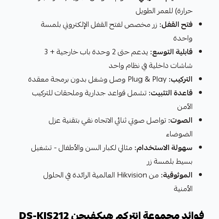
حرارة) للعمر الطويل
فتح القفل:
زر مخصص لفتح القفل الإلكتروني بلمسة
واحدة
قابلية التوسع:
يدعم حتى 2 وحدة باب خارجية + 3
شاشات داخلية في نظام واحد
التركيب:
Plug & Play وصل وشغل بدون برمجة معقدة
قاعدة التثبيت:
تشمل قواعد جدارية وملحقات للتركيب
الآمن
الصوت:
تواصل صوتي ثنائي الاتجاه نقي بتقنية عزل
الضوضاء
سهولة الاستخدام:
مثالي لكبار السن والأطفال - تشغيل
بسيط بلمسة زر
الموثوقية:
من Hikvision العالمية الرائدة في الحلول
الأمنية
فوائد مجموعة انتركم هيكفيجن DS-KIS212