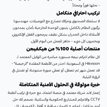
- نحلها فوراً ومجاناً.
تركيب احترافي متكامل
لا نسلمك الصندوق ونتركك تتصارع مع التوصيلات. مهندسونا
يركّبون النظام بالكامل: يثبتون الوحدة الخارجية بأمان، يمددون
الأسلاك داخل الجدران بشكل نظيف، يبرمجون القفل الإلكتروني،
ويختبرون كل شيء - جاهز للعمل من اليوم الأول.
منتجات أصلية 100% من هيكفيجن
كل نظام انتركم نبيعه مستورد مباشرة من الوكيل المعتمد لـ
Hikvision في السعودية. احذر من الأنظمة المقلدة "الرخيصة" -
قد تعمل شهر ثم تتعطل، أو تعطي صورة مشوشة، أو تفشل في
الرؤية الليلية.
خبرة موثوقة في الحلول الأمنية المتكاملة
إعمار لاند شريك معتمد في منصة اعتماد، مع خبرة في تركيب أنظمة
CCTV والانتركم للمشاريع الحكومية والسكنية. نصمم لك حل
أمني متكامل: انتركم + كاميرات مراقبة + أقفال إلكترونية - كل