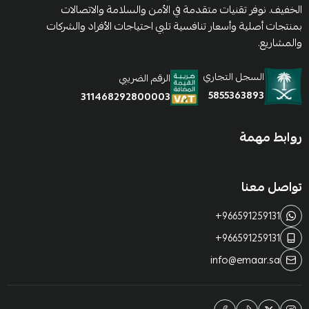
الخفيف. نوفر تقنيات متقدمة في الأمن والسلامة والاتصالات
بمنتجات أصلية وأسعار تنافسية تلبي احتياجات الأفراد والشركات
والمشاريع.
السجل التجاري
الرقم الضريبي
5855363893
311468292800003
روابط مهمة
تواصل معنا
+966591259131
+966591259131
info@emaar.sa