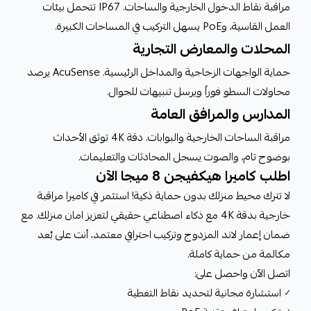
مراقبة نقاط الدخول الخارجية والساحات. IP67 تتحمل بيئات
العمل القاسية، وPoE يسهل التركيب في المساحات الكبيرة.
المحلات والمعارض التجارية
حماية الواجهات الزجاجية والمداخل الرئيسية. AcuSense يرصد
محاولات السطو فوراً ويرسل تنبيهات للجوال.
المدارس والمرافق العامة
مراقبة الساحات الخارجية والبوابات. دقة 4K توثق الأحداث
بوضوح تام، والصوت يسجل المحادثات والتعليمات.
اطلب كاميرا هيكفيجن 8 ميجا الآن
لا تترك محيط منزلك بدون حماية ذكية! استثمر في كاميرا مراقبة
خارجية بدقة 4K مع ذكاء اصطناعي حقيقي لتعزيز امان منزلك. مع
ضمان إعمار لاند المزدوج وتركيب احترافي معتمد، أنت على بُعد
مكالمة من حماية كاملة.
اتصل الآن واحصل على:
✓ استشارة مجانية لتحديد نقاط التغطية