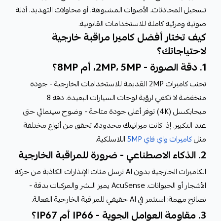
تسجيل المحادثات، الأصوات المشبوهة، أو محاولات التهديد. أدلة
صوتية ومرئية كاملة للاستخدامات القانونية.
كيف تختار أفضل كاميرا مراقبة خارجية
لاحتياجاتك؟
1. دقة الصورة - 2MP، 5MP، أم 8MP؟
تجنب كاميرات 2MP القديمة للاستخدامات الخارجية - جودة
منخفضة لا تكفي لرؤية لوحات السيارات البعيدة. دقة 8
ميجابكسل (4K) توفر أعلى جودة متاحة - وضوح سينمائي حتى
عند التكبير. إذا كانت ميزانيتك محدودة، تحقق من أنواع مختلفة
مثل
كاميرات واي فاي 5MP
اللاسلكية.
2. الذكاء الاصطناعي - ضرورة للمراقبة الخارجية
الكاميرات الخارجية بدون AI ترسل مئات الإنذارات الكاذبة من حركة
الأشجار أو الحيوانات. AcuSense يميز البشر والمركبات بدقة -
نصائح مهمة: استثمر في AI حقيقي للمراقبة الخارجية الفعالة.
3. مقاومة العوامل الجوية - IP66 أم IP67؟