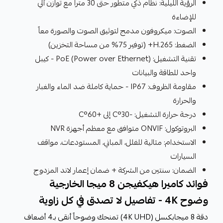
الرؤية الليلية: نظام ذكي متطور حتى 30 متراً مع توازن آلي
للإضاءة
الصوت: ميكروفون مدمج لتوثيق الصوت والصورة معاً
الضغط: H.265+ (توفير 75% من مساحة التخزين)
تقنية التشغيل: PoE (Power over Ethernet) - كيبل
واحد للطاقة والبيانات
مقاومة الظروف: IP67 - حماية كاملة ضد الماء والغبار
والحرارة
درجة حرارة التشغيل: -30°C إلى +60°C
البروتوكول: ONVIF متوافق مع معظم أجهزة NVR
الاستخدام: مثالية للفلل، المباني، المستودعات، مواقف
السيارات
الضمان: سنتين من الشركة + ضمان إعمار لاند المزدوج
فوائد كاميرا هيكفيجن 8 ميجا الخارجية
وضوح 4K - تفاصيل لا تصدق في كل زاوية
دقة 8 ميجابكسل (4K UHD) تمنحك وضوحاً أنقى بـ4 أضعاف