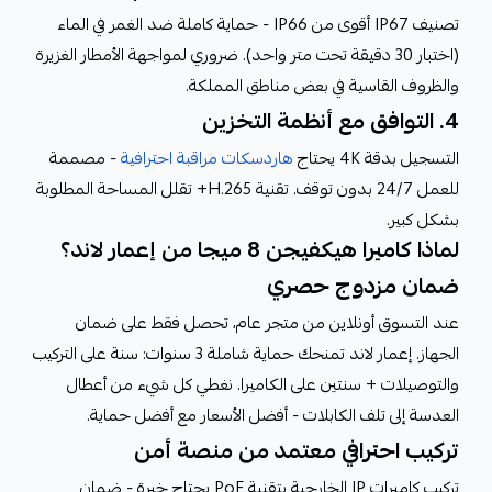
تصنيف IP67 أقوى من IP66 - حماية كاملة ضد الغمر في الماء
(اختبار 30 دقيقة تحت متر واحد). ضروري لمواجهة الأمطار الغزيرة
والظروف القاسية في بعض مناطق المملكة.
4. التوافق مع أنظمة التخزين
التسجيل بدقة 4K يحتاج
هاردسكات مراقبة احترافية
- مصممة
للعمل 24/7 بدون توقف. تقنية H.265+ تقلل المساحة المطلوبة
بشكل كبير.
لماذا كاميرا هيكفيجن 8 ميجا من إعمار لاند؟
ضمان مزدوج حصري
عند التسوق أونلاين من متجر عام، تحصل فقط على ضمان
الجهاز. إعمار لاند تمنحك حماية شاملة 3 سنوات: سنة على التركيب
والتوصيلات + سنتين على الكاميرا. نغطي كل شيء من أعطال
العدسة إلى تلف الكابلات - أفضل الأسعار مع أفضل حماية.
تركيب احترافي معتمد من منصة أمن
تركيب كاميرات IP الخارجية بتقنية PoE يحتاج خبرة - ضمان