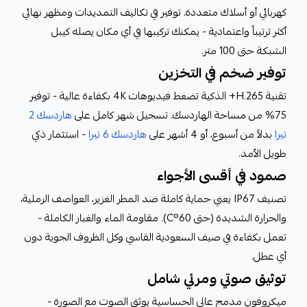
كهربائي أو أسلاك متعددة. توفير في تكاليف التمديدات ومظهر نهائي
أكثر ترتيباً واعتمادية - يمكنك تركيبها في أي مكان يصله كيبل
الشبكة حتى 100 متر.
توفير ضخم في التخزين
تقنية H.265+ الذكية تضغط فيديوهات 4K بكفاءة عالية - توفير
75% من مساحة الهاردسك. تسجيل شهر كامل على
هاردسك 2
تيرا
بدلاً من أسبوع، أو 4 أشهر على
هاردسك 6 تيرا
- استثمار ذكي
طويل الأمد.
صمود في أقسى الأجواء
تصنيف IP67 يعني حماية كاملة ضد المطر الغزير، العواصف الرملية،
والحرارة الشديدة (حتى 60°C). مقاومة الماء والغبار الكاملة -
تعمل بكفاءة في صيف السعودية القاسي وكل الظروف الجوية دون
أي عطل.
توثيق صوتي ومرئي شامل
ميكروفون مدمج عالي الحساسية يوثق الصوت مع الصورة -