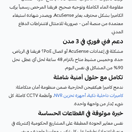
مقاومة الماء الكاملة وتوجيه صحيح. فريقنا المرخص رسمياً يركب
الكاميرا بشكل محترف، يعاير AcuSense، ويصدر شهادة استيفاء
معتمدة من منصة أمن - ضرورية للامتثال لاشتراطات الدفاع
المدني.
دعم فني فوري في 3 مدن
مشكلة في إعدادات AcuSense أو اتصال PoE؟ فريقنا في الرياض،
جدة، وخميس مشيط متاح بالتزام 48 ساعة لحل أي عطل. نحل
90% من المشاكل في نفس اليوم.
تكامل مع حلول أمنية شاملة
ندمج كاميرا هيكفيجن الخارجية ضمن منظومة أمان متكاملة:
كاميرات داخلية ذكية
،
أجهزة تخزين NVR
، وأنظمة CCTV كاملة. كل
شيء يُدار من واجهة واحدة.
خبرة موثوقة في القطاعات الحساسة
نفس معايير الجودة المطبقة على المشاريع الحكومية (كشريك في
منصة اعتماد) نطبقها على كل تركيب. معاييرنا واحدة - مبنى