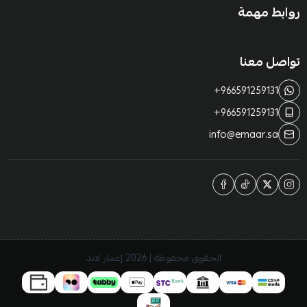
روابط مهمة
تواصل معنا
+966591259131
+966591259131
info@emaar.sa
الحقوق محفوظة | 2026
إعمار لاند