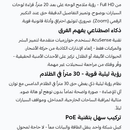
من Full HD - رؤية ملامح الوجه على بعد 20 متراً، قراءة لوحات
السيارات بوضوح، وتمييز التفاصيل الدقيقة حتى عند التكبير
الرقمي (Zoom). ضروري لتوثيق احترافي وأدلة قانونية قوية.
ذكاء اصطناعي يفهم الفرق
تقنية AcuSense تستخدم خوارزميات متقدمة لتمييز البشر
والمركبات فقط - إلغاء الإنذارات الكاذبة من حركة الأشجار،
الحيوانات الأليفة، أو الظلال. تركيز على الأحداث الأمنية الحقيقية -
وفّر وقتك من مراجعة تسجيلات غير مهمة.
رؤية ليلية قوية - 30 متراً في الظلام
نظام رؤية ليلية ذكي يغطي حتى 30 متراً في الظلام الدامس مع توازن
آلي للإضاءة - صورة واضحة تماماً بدون توهج أو هالة ضوء.
مثالية لمراقبة الساحات الخارجية، المداخل، ومواقف السيارات
ليلاً.
تركيب سهل بتقنية PoE
كيبل شبكة واحد ينقل الطاقة والبيانات معاً - لا حاجة لمحول