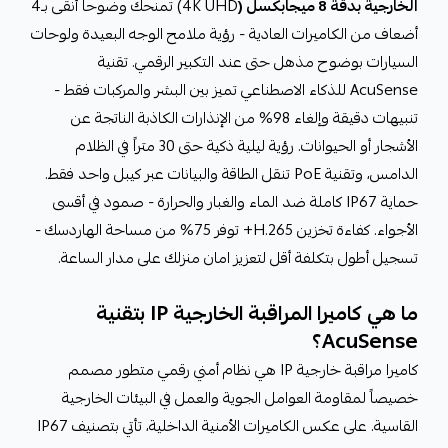
الخارجية بدقة 8 ميجابكسل (
4K UHD) تمنحك وضوحاً أنقى بـ4
أضعاف من الكاميرات العادية - رؤية ملامح الوجه البعيدة ولوحات
السيارات بوضوح مذهل حتى عند التكبير الرقمي. تقنية
AcuSense للذكاء الاصطناعي تميز بين البشر والمركبات فقط -
تنبيهات دقيقة وإلغاء 98% من الإنذارات الكاذبة الناتجة عن
الأشجار أو الحيوانات. رؤية ليلية ذكية حتى 30 متراً في الظلام
الدامس، وتقنية PoE تنقل الطاقة والبيانات عبر كيبل واحد فقط.
حماية IP67 كاملة ضد الماء والغبار والحرارة - صمود في أقسى
الأجواء. كفاءة تخزين H.265+ توفر 75% من مساحة الهاردسك -
تسجيل أطول بتكلفة أقل لتعزيز امان منزلك على مدار الساعة.
ما هي كاميرا المراقبة الخارجية IP بتقنية
AcuSense؟
كاميرا مراقبة خارجية IP هي نظام أمني رقمي متطور مصمم
خصيصاً لمقاومة العوامل الجوية والعمل في البيئات الخارجية
القاسية. على عكس الكاميرات الأمنية الداخلية، تأتي بتصنيف IP67