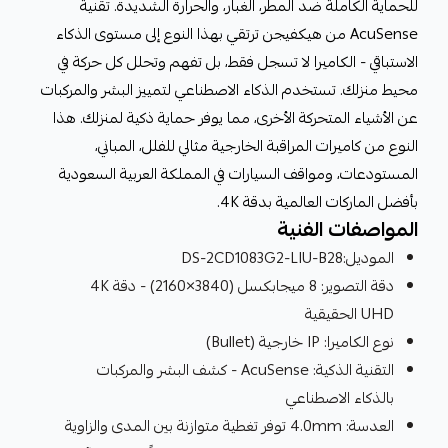
للحماية الكاملة ضد المطر، الغبار، والحرارة الشديدة. تقنية
AcuSense من هيكفيجن ترتقي بهذا النوع إلى مستوى الذكاء
الاستباقي - الكاميرا لا تسجل فقط، بل تفهم وتحلل كل حركة في
محيط منزلك. تستخدم الذكاء الاصطناعي لتمييز البشر والمركبات
عن الأشياء المتحركة الأخرى، مما يوفر حماية ذكية لمنزلك. هذا
النوع من كاميرات المراقبة الخارجية مثالي للفلل، المباني،
المستودعات، ومواقف السيارات في المملكة العربية السعودية
بأفضل الماركات العالمية بدقة 4K.
المواصفات الفنية
الموديل:DS-2CD1083G2-LIU-B28
دقة التصوير: 8 ميجابكسل (3840×2160) - دقة 4K
UHD الحقيقية
نوع الكاميرا: IP خارجية (Bullet)
التقنية الذكية: AcuSense - كشف البشر والمركبات
بالذكاء الاصطناعي
العدسة: 4.0mm توفر تغطية متوازنة بين المدى والزاوية