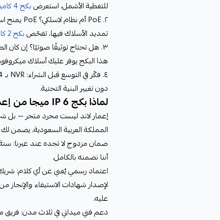
للتغطية الأشمل، استعرض
بكج 4 كاميرات 4K
٢. PoE أم نظ
تمديد الأسلاك فيها، تفحّص
بكج 2 كاميرات واي فاي
٣. هل تحتاج توثيقًا صوتيًا؟ إن كان
هذا البكج يوفر عليك أسلاك ميكروفون
٤. فكّر في التوسع قبل الشراء: NVR بـ 4 قنوات يتيح إضافة
دون تغيير البنية التحتية.
لماذا بكج IP 6 ميجا من إعمار لاند؟
إعمار لاند ليست مجرد متجر — بل شر
المملكة العربية السعودية، يضمن لك م
ضمان مزدوج لا تجده عند غيرنا: سنة كا
أننا نضمنه بالكامل.
اعتماد رسمي يُغني عن أي كلام: شر
لإصدار شهادات الاستيفاء والإنجاز
عليه.
دعم فني ميداني في ثلاث مدن: فريق