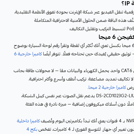
؟
 أجهزة تصوير رقمية تنقل الفيديو عبر شبكة الإيثرنت بجودة تفوق الأنظمة التقليدية،
صنَّف هذه الباقة ضمن الحلول الأمنية الاحترافية المتكاملة
وضوح 3K يُحوّل الشك إلى يقين: دقة 6 ميجا بكسل تعني أنك تُكبّر أي لقطة وتقرأ رقم لوحة السيارة بوضوح
 توثيق حقيقي يُفيدك حين تحتاجه فعلًا. تتوفر أيضًا
كاميرا خارجية 6
تقنية PoE: نهاية فوضى الأسلاك: كيبل CAT6 واحد يحمل الكهرباء والبيانات معًا — لا محولات طاقة بجانب
 لا تكاليف تمديد مضاعفة. تركيب أنظف وأسرع وأكثر احترافية.
عرض
كاميرا خارجية 2 ميجا
.
يدعم نقل الصوت عبر نفس كيبل الشبكة،
املًا دون أسلاك ميكروفون إضافية — ميزة نادرة في هذه الفئة
كاميرا داخلية
 أي جهاز. للتوسع الفوري لـ 4 كاميرات، تفحّص
بكج 4