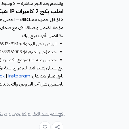
والدعم بعد البيع مباشرة — لا وسيط، لا 
اطلب بكج 2 كاميرات IP هيكفيجن الآن
مؤقتة. اضمن وحدتك الآن مع ضمان إع
📞 اتصل بأقرب فرع إليك:
الرياض (حي اليرموك): 0591259131
جدة (حي الشرفية): 0533961008
خميس مشيط (مجمع الكمبيوتر): 504449356
مع ضمان إعمار لاند المزدوج: سنة تر
تابع إعمار لاند على:
Instagram
|
Tok
للحصول على آخر العروض والتحديثات ال
بكج كاميرات مراقبة ,
هيكفيجن ,
عرض كا