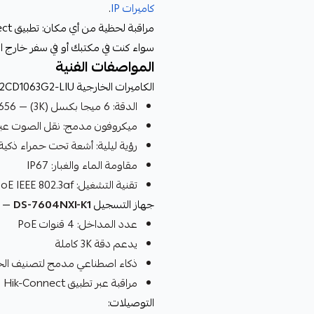
كاميرات IP
.
سواء كنت في مكتبك أو في سفر خارج ا
المواصفات الفنية
الكاميرات الخارجية IP — DS-2CD1063G2-LIU:
الدقة: 6 ميجا بكسل (3K) — 2944×1656
ميكروفون مدمج: نقل الصوت عبر
رؤية ليلية: أشعة تحت حمراء ذكية
مقاومة الماء والغبار: IP67
تقنية التشغيل: PoE IEEE 802.3af
جهاز التسجيل NVR —
DS-7604NXI-K1
عدد المداخل: 4 قنوات PoE
يدعم دقة 3K كاملة
ذكاء اصطناعي مدمج لتصنيف الح
مراقبة عبر تطبيق Hik-Connect
التوصيلات: