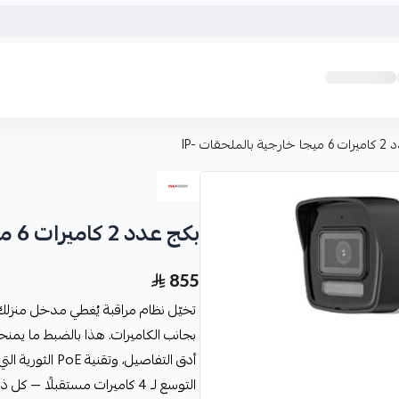
لملحقات -IP
بكج عدد 2 كاميرات 6 ميجا خارجية بالملحقات -IP
855
التوسع لـ 4 كاميرات مستقبلًا — كل ذلك في حزمة واحدة جاهزة للتركيب اليوم.