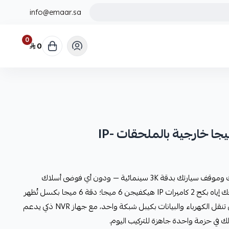
info@emaar.sa
0
0
تخيّل نظام مراقبة يُغطي مدخل منزلك وموقف سيارتك بدقة 3K سينمائية — ودون أي فوضى أسلاك
بجانب الكاميرات. هذا بالضبط ما يمنحك إياه بكج 2 كاميرات IP هيكفيجن 6 ميجا؛ دقة 6 ميجا بكسل تُظهر
أدق التفاصيل، وتقنية PoE الثورية التي تنقل الكهرباء والبيانات بكيبل شبكة واحد، مع جهاز NVR ذكي يدعم