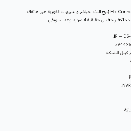
مراقبة لحظية من أي مكان: تطبيق Hik-Connect يُتيح البث المباشر والتنبيهات الفورية على هاتفك —
لمملكة. راحة بال حقيقية لا مجرد وعد تسويقي.
 كيبل الشبكة
:
ركة