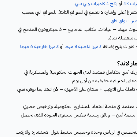
أو
بكج 4 كاميرات واي فاي
.
ام لاسلكي؟ PoE يمنح استقرارًا أعلى وإشارة لا تنقطع في المواقع الثابتة. للمواقع التي يصعب
.
 الصوت مهمًا — عيادات، مكاتب، نقاط بيع — فالميكروفون المدمج في
 منفصلة تمامًا.
كاميرا داخلية 8 ميجا
أو
كاميرا خارجية 6 ميجا
يك أمني متكامل مُعتمد لدى الجهات الحكومية والعسكرية في
عايير احترافية حقيقية من أول يوم.
ملة على التركيب + سنتان على الأجهزة — لأن ثقتنا بما نوفره تعني
يك معتمد في منصة اعتماد للمشاريع الحكومية، وترخيص حصري
 من منصة أمن — وثائق رسمية تعكس مستوى الجودة الذي تحصل
 متخصص في الرياض وجدة وخميس مشيط يتولى الاستشارة والتركيب