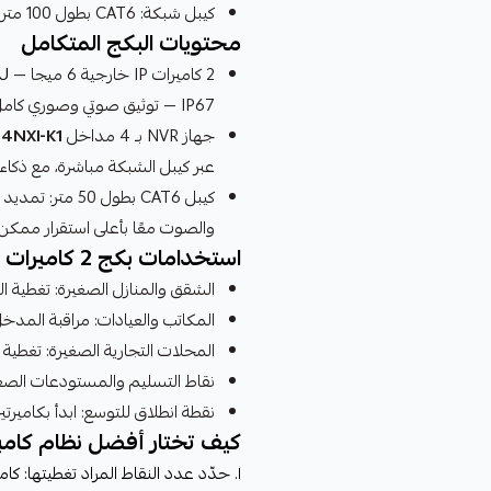
كيبل شبكة: CAT6 بطول 100 متر لأقصى استقرار في الإشارة
محتويات البكج المتكامل
2 كاميرات IP خارجية 6 ميجا —
U
IP67 — توثيق صوتي وصوري كامل للمداخل والأفنية.
جهاز NVR بـ 4 مداخل PoE —
4NXI-K1
عبر كيبل الشبكة مباشرة، مع ذكاء 
كيبل CAT6 بطول
والصوت معًا بأعلى استقرار ممكن.
استخدامات بكج 2 كاميرات IP 6 ميجا
الشقق والمنازل الصغيرة: تغطية ا
المكاتب والعيادات: مراقبة المدخل
المحلات التجارية الصغيرة: تغطية ا
نقاط التسليم والمستودعات الصغيرة: رصد المد
نقطة انطلاق للتوسع: ابدأ بكامير
كيف تختار أفضل نظام كاميرات IP لاحتي
١. حدّد عدد النقاط المراد تغطيتها: ك