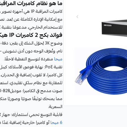
ما هو نظام كاميرات المراقبة IP
كاميرات المراقبة IP هي
مع إمكانية الإدارة الكاملة عن بُعد. ت
للاستخدام الخارجي، مدعومًا بتقنية PoE لتبسيط التركيب وتقليل التكاليف.
فوائد بكج 2 كاميرات IP هيكفيجن 6 ميجا
تام، وتُعرّف الوجه دون أدنى تشويش —
ميجا
منفردة لتوسيع التغطية لاحقًا.
كل كاميرا، لا ثقوب إضافية في الجدران،
للمقارنة مع نظام سلكي تقليدي، است
صوت مدمج في الكاميرا: موديلDS-2CD1023G2-LIU-B28
مما يمنحك توثيقًا صوتيًا وصوريًا متك
السعرية.
قابلية التوسع تحمي استثمارك: جهاز NVR بـ 4 قنوات يعني أنك تبدأ بكاميرتين اليوم وتُضيف
6 ميجا
أو كاميرا خارجية إضافية غدًا دون تغيير