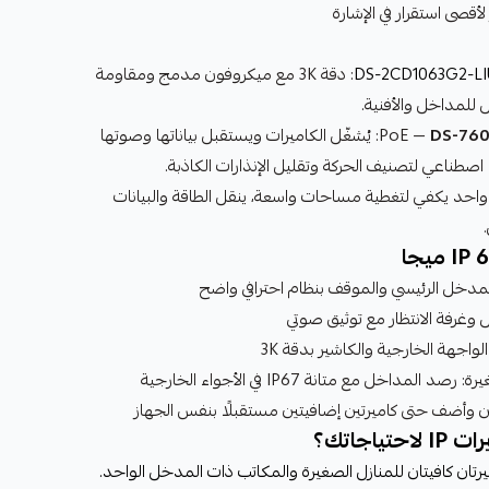
DS-2CD1063G2-LI
: دقة 3K مع ميكروفون مدمج ومقاومة
DS-760
: يُشغّل الكاميرات ويستقبل بياناتها وصوتها
اصطناعي لتصنيف الحركة وتقليل الإنذارات الكاذبة.
 50 متر: تمديد واحد يكفي لتغطية مساحات واسعة، ينقل الطاقة والبيانات
لمدخل الرئيسي والموقف بنظام احترافي واضح
 وغرفة الانتظار مع توثيق صوتي
لواجهة الخارجية والكاشير بدقة 3K
اخل مع متانة IP67 في الأجواء الخارجية
تين وأضف حتى كاميرتين إضافيتين مستقبلًا بنفس الجهاز
اجاتك؟
اميرتان كافيتان للمنازل الصغيرة والمكاتب ذات المدخل الواحد.