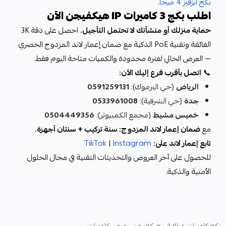
بكج ايزفيز 4 ميجا
.
اطلب بكج 3 كاميرات IP هيكفيجن الآن
حماية منزلك أو منشأتك لا تحتمل التأجيل.
احصل على دقة 3K
الفائقة وتقنية PoE الذكية مع ضمان إعمار لاند المزدوج الحصري
— العرض الحالي لفترة محدودة والكميات متاحة اليوم فقط.
📞
اتصل بأقرب فرع إليك الآن:
الرياض
(حي اليرموك):
0591259131
جدة
(حي الشرفية):
0533961008
خميس مشيط
(مجمع الكمبيوتر):
0504449356
مع
ضمان إعمار لاند المزدوج: سنة تركيب + سنتان أجهزة.
تابع إعمار لاند على:
Instagram
|
TikTok
للحصول على آخر العروض والتحديثات التقنية في مجال الحلول
الأمنية والذكية.
بكج كاميرات مراقبة ,
هيكفيجن ,
عرض كاميرات ,