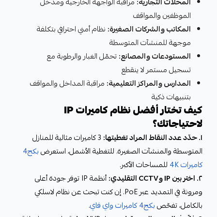
المحلات التجارية:
مراقبة الواجهة الخارجية ومدخل
الموظفين والمواقف
المكاتب والشركات الصغيرة:
نظام أمني احترافي بتكلفة
موجهة للمنشآت المتوسطة
المستودعات والمصانع:
تحمّل الغبار والرطوبة مع
تسجيل مستمر لا ينقطع
المدارس والمراكز التعليمية:
مراقبة المداخل والمواقف
بتنبيهات ذكية
كيف تختار أفضل نظام كاميرات IP
لاحتياجاتك؟
١. حدّد عدد النقاط المراد تغطيتها:
3 كاميرات مثالية للمنازل
المتوسطة والمنشآت الصغيرة. للتغطية الأشمل، استعرض
بكج4
كاميرات 4K
للمساحات الأكبر.
٢. اختر بين IP وCCTV التقليدي:
أنظمة IP توفر جودة أعلى
ومرونة في التمديد عبر PoE. إن كنت تبحث عن نظام لاسلكي
بالكامل، تفحّص
بكج4 كاميرات واي فاي
.