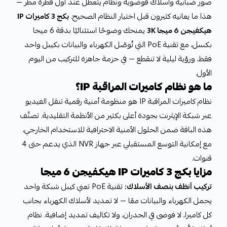
صور ضبابية وأسلاك فوضوية ونظام يتعطل عند أول قطرة مطر —
هذا ما يعانيه كثيرون قبل اختيار النظام الصحيح.
بكج 3 كاميرات IP
هيكفيجن 6 ميجا 3K
يمنحك وضوحًا استثنائيًا بدقة 6 ميجا
بكسل، مع تقنية PoE التي تُوصّل الكهرباء والبيانات بكيبل واحد
فقط، ورؤية ليلية لا تنقطع — في حزمة جاهزة للتركيب من اليوم
الأول.
ما هو نظام كاميرات المراقبة IP؟
نظام كاميرات المراقبة IP هو منظومة أمنية رقمية تنقل الفيديو
عبر شبكة الإيثرنت بجودة أعلى بكثير من الأنظمة التقليدية. تصنَّف
هذه الباقة ضمن الحلول الأمنية الاحترافية للاستخدام الخارجي،
مع إمكانية التوسع المستقبلي عبر جهاز NVR الذي يدعم حتى 4
قنوات.
مزايا بكج 3 كاميرات IP هيكفيجن 6 ميجا
تركيب أنظف بنصف الأسلاك:
تقنية PoE تعني كيبل شبكة واحد
يحمل الكهرباء والبيانات معًا — لا تمديد لأسلاك الكهرباء بجانب
كل كاميرا، لا فوضى في الجدران، ولا تكاليف تمديد إضافية. نظام