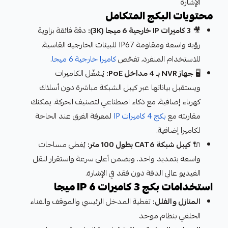
الإشارة
محتويات البكج المتكامل
🎥
3 كاميرات IP خارجية 6 ميجا (3K):
دقة فائقة بزاوية
رؤية واسعة ومقاومة IP67 للبيئات الخارجية القاسية.
للاستخدام المنفرد، تفحّص
كاميرا خارجية 6 ميجا
.
🖥️
جهاز NVR بـ 4 مداخل PoE:
يُشغّل الكاميرات
ويستقبل بياناتها عبر كيبل الشبكة مباشرة دون أسلاك
كهرباء إضافية، مع ذكاء اصطناعي لتصنيف الحركة. يمكنك
مقارنته مع
بكج 4 كاميرات IP
لمعرفة الفرق عند الحاجة
لكاميرا إضافية.
🔌
كيبل شبكة CAT6 بطول 100 متر:
يُغطي مساحات
واسعة بتمديد واحد، ويضمن أعلى سرعة واستقرار لنقل
الفيديو عالي الدقة دون فقد في الإشارة.
استخدامات بكج 3 كاميرات IP 6 ميجا
المنازل والفلل:
تغطية المدخل الرئيسي والموقف والفناء
الخلفي بنظام موحد