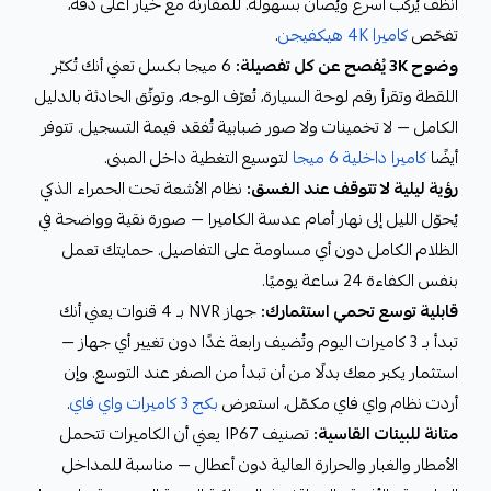
أنظف يُركَّب أسرع ويُصان بسهولة. للمقارنة مع خيار أعلى دقة،
تفحّص
كاميرا 4K هيكفيجن
.
وضوح 3K يُفصح عن كل تفصيلة:
6 ميجا بكسل تعني أنك تُكبّر
اللقطة وتقرأ رقم لوحة السيارة، تُعرّف الوجه، وتوثّق الحادثة بالدليل
الكامل — لا تخمينات ولا صور ضبابية تُفقد قيمة التسجيل. تتوفر
أيضًا
كاميرا داخلية 6 ميجا
لتوسيع التغطية داخل المبنى.
رؤية ليلية لا تتوقف عند الغسق:
نظام الأشعة تحت الحمراء الذكي
يُحوّل الليل إلى نهار أمام عدسة الكاميرا — صورة نقية وواضحة في
الظلام الكامل دون أي مساومة على التفاصيل. حمايتك تعمل
بنفس الكفاءة 24 ساعة يوميًا.
قابلية توسع تحمي استثمارك:
جهاز NVR بـ 4 قنوات يعني أنك
تبدأ بـ 3 كاميرات اليوم وتُضيف رابعة غدًا دون تغيير أي جهاز —
استثمار يكبر معك بدلًا من أن تبدأ من الصفر عند التوسع. وإن
أردت نظام واي فاي مكمّل، استعرض
بكج 3 كاميرات واي فاي
.
متانة للبيئات القاسية:
تصنيف IP67 يعني أن الكاميرات تتحمل
الأمطار والغبار والحرارة العالية دون أعطال — مناسبة للمداخل