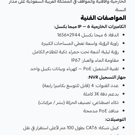
الخارجية والأفنية والمواقف في المملكة العربية السعودية على مدار
السنة.
المواصفات الفنية
الكاميرات الخارجية IP — 6 ميجا بكسل:
الدقة: 6 ميجا بكسل 2944×1656
زاوية الرؤية: واسعة تغطي المساحات الكبيرة
رؤية ليلية: أشعة تحت حمراء ذكية للظلام الكامل
مقاومة الماء والغبار: IP67
تقنية التشغيل: PoE — كهرباء وبيانات بكيبل واحد
جهاز التسجيل NVR:
عدد القنوات: 4 (قابل للتوسع بكاميرا رابعة)
يدعم دقة 3K كاملة
ذكاء اصطناعي: تصنيف الحركة (بشر / مركبات)
منافذ PoE مدمجة
التوصيلات:
كيبل شبكة: CAT6 بطول 100 متر لأعلى استقرار في نقل