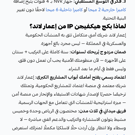
3. فكّر في التوسع المستقبلي:
جهاز NVR بـ 4 قنوات يتيح إضافة
كاميرا خارجية 2 ميجا
أو
كاميرا داخلية 6 ميجا
لاحقًا دون تغيير
البنية التحتية.
لماذا بكج هيكفيجن IP من إعمار لاند؟
إعمار لاند شريك أمني متكامل تثق به المنشآت الحكومية
والعسكرية في المملكة — ليس مجرد بائع أجهزة.
ضمان مزدوج يُريحك لسنوات:
سنة كاملة على التركيب + سنتان
على الأجهزة — لأن منظومتك الأمنية يجب أن تعمل دون قلق،
وليس فقط في أيام ما بعد الشراء.
اعتماد رسمي يفتح أمامك أبواب المشاريع الكبرى:
إعمار لاند
شريك معتمد في منصة اعتماد للمشاريع الحكومية، وتمتلك
ترخيصًا حصريًا لإصدار شهادات الاستيفاء والإنجاز من منصة أمن
— ميزة استراتيجية للمنشآت التي تتعامل مع الجهات الرسمية.
فريق ميداني في ثلاث مدن:
مختصون في الرياض وجدة وخميس
مشيط يتولون الاستشارة والتركيب والدعم الفني مباشرة — لا
وسطاء ولا انتظار. وإن أردت حلًا لاسلكيًا مكملًا لمنزلك، استعرض