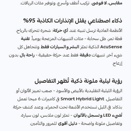
مقابس، لا فوضى
. تركيب أنظف وأسرع، وتوفير مئات الريالات.
ذكاء اصطناعي يقلل الإنذارات الكاذبة 95%
الأنظمة العادية ترسل تنبيه عند
أي حركة
: شجرة تتحرك بالرياح،
قطة تمر، ظل سحابة - مئات التنبيهات المزعجة يومياً.
تقنية
AcuSense
الذكية تميّز
البشر والسيارات فقط
وتتجاهل كل
شيء آخر. تنبيهات
دقيقة
فقط عند حركة حقيقية -
راحة بال
بدون
إزعاج.
رؤية ليلية ملونة ذكية تُظهر التفاصيل
الرؤية الليلية التقليدية بالأبيض والأسود - صعب تمييز الألوان أو
التفاصيل.
Smart Hybrid Light
في كاميرات 6 ميجا تعمل
بذكاء: في الليل تستخدم الأشعة تحت الحمراء، وعند كشف حركة
تُضيء LED وتسجل بالألوان
- تميّز لون ملابس، لون سيارة،
وتفاصيل ملونة واضحة -
دليل أقوى
للمرور والتأمين.