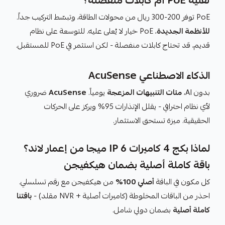
تقنية PoE أم كابلات منفصلة؟
PoE توفر 200-300 ريال من محولات الطاقة، وتبسّط التركيب جداً.
للأنظمة الجديدة
، PoE خيار لا يُعلى عليه. للتوسعة على نظام
قديم، قد تحتاج كابلات منفصلة - لكن استثمر في PoE للمستقبل.
الذكاء الاصطناعي AcuSense
بدون AI،
مئات التنبيهات المزعجة
يومياً.
AcuSense
ضروري
لأي نظام احترافي - يقلل الإنذارات 95% ويركز على الحركات
الحقيقية. ميزة تستحق الاستثمار.
لماذا بكج 4 كاميرات IP 6 ميجا من إعمار لاند؟
باقة كاملة أصلية بضمان هيكفيجن
كل مكون في الباقة
أصلي 100%
من هيكفيجن مع رقم تسلسلي.
احذر من الباقات المخلوطة (كاميرات أصلية + NVR مقلد) -
باقتنا
كاملة أصلية
بضمان دولي شامل.