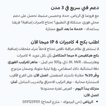
دعم فني سريع في 3 مدن
مع فروعنا في الرياض، جدة، وخميس مشيط، تحصل على دعم
محلي فوري. مشكلة في التطبيق؟ تحتاج كاميرات إضافية؟ فريقنا
يساعدك -
خدمة ما بعد البيع
ممتازة.
اطلب بكج 4 كاميرات IP 6 ميجا الآن
لا تستثمر في نظام مراقبة ناقص تحتاج لاحقاً شراء ملحقات إضافية.
بكج هيكفيجن 6 ميجا المتكامل
يأتي بكل شيء: 4 كاميرات
وهارديسك ، 3K، NVR ذكي، و100 متر كيبل -
جاهز للتركيب الفوري
.
دقة استثنائية، ذكاء اصطناعي، رؤية ليلية ملونة، وضمان مزدوج.
وفّر 20%
مقارنة بالشراء المنفصل.
اتصل الآن
على الفرع الأقرب
لاستشارة مجانية - نوفر التركيب الاحترافي والتدريب الشامل.
أمان
منزلك يبدأ اليوم
- العرض لفترة محدودة!
اتصل الآن:
الرياض
(حي اليرموك – شارع النجاح): 0591259131