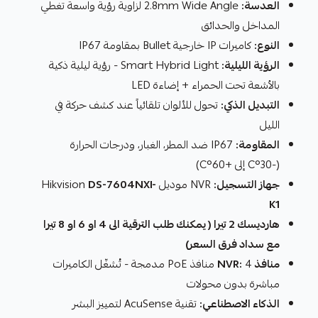
العدسة:
2.8mm Wide Angle لزاوية رؤية واسعة تغطي
المداخل والحدائق
النوع:
كاميرات IP خارجية Bullet بمقاومة IP67
الرؤية الليلية:
Smart Hybrid Light - رؤية ليلية ذكية
بالأشعة تحت الحمراء + إضاءة LED
التبديل الذكي:
تحول للألوان تلقائياً عند كشف حركة في
الليل
المقاومة:
IP67 ضد المطر، الغبار، ودرجات الحرارة
(-30°C إلى +60°C)
جهاز التسجيل:
NVR موديل Hikvision
DS-7604NXI-
K1
هارديسك 2 تيرا ( يمكنك طلب الترقية الى 4 او 6 او 8 تيرا
مع سداد فرق السعر)
منافذ NVR:
4 منافذ PoE مدمجة - تُشغّل الكاميرات
مباشرة بدون محولات
الذكاء الاصطناعي:
تقنية AcuSense لتمييز البشر