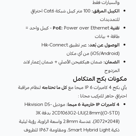
والسيارات فقط
الكيبل المرفق:
100 متر كيبل شبكة Cat6 احترافي
للتمديدات
تقنية PoE:
Power over Ethernet - كيبل واحد =
طاقة + بيانات
الوصول عن بُعد:
عبر تطبيق Hik-Connect
(iOS/Android) من أي مكان
الضمان:
ضمان هيكفيجن الأصلي + ضمان إعمار لاند
المزدوج
مكونات بكج المتكامل
يأتي بكج 4 كاميرات IP 6 ميجا مع
كل ما تحتاجه
لنظام مراقبة
احترافي جاهز للتركيب مجانا :
4 كاميرات IP خارجية 6 ميجا:
موديل Hikvision DS-
2CD1063G2-LIU(2.8mm)(O-STD) بدقة 3K
(3072×2048)، عدسة 2.8mm واسعة الزاوية، رؤية ليلية
ذكية Smart Hybrid Light، ومقاومة IP67 للظروف