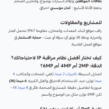
بطاقات الموظفين
وأرقام السيارات بوضوح، والتخزين الضخم
يحفظ الأدلة لأسابيع -
أمان مؤسسي
احترافي.
للمشاريع والمقاولات
راقب موقع البناء، المعدات، والمخازن. مقاومة IP67 تتحمل الغبار
والحرارة، ودقة 3K توثق أي سرقة أو عبث -
حماية الاستثمار
في
مواقع العمل القاسية.
كيف تختار أفضل نظام مراقبة IP لاحتياجاتك؟
الدقة: 2MP أم 4MP أم 6MP؟
للمنازل البسيطة،
كاميرات 2 ميجا
تكفي. للمحلات والمكاتب،
4
ميجا
توازن جيد. للاستخدام الاحترافي والفلل الكبيرة،
6 ميجا (3K)
ضرورية لتفاصيل دقيقة. للمشاريع الضخمة، فكّر في
8 ميجا 4K
-
لكن 6MP توازن مثالي بين الوضوح والسعر.