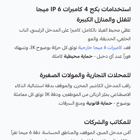
استخدامات بكج 4 كاميرات IP 6 ميجا
للفلل والمنازل الكبيرة
غطّي محيط الفيلا بالكامل: كاميرا على المدخل الرئيسي، الباب
الخلفي، الحديقة، والمو
قف.
كاميرات 6 ميجا خارجية
توثق كل حركة بوضوح 3K، وتنبهك
فوراً عند أي دخيل -
حماية محيطية
كاملة.
للمحلات التجارية والمولات الصغيرة
راقب المدخل، الكاشير، المخزن، والموقف بدقة استثنائية. الذكاء
الاصطناعي يميّز الزبائن من الموظفين، ودقة 3K توثق كل معاملة
بوضوح -
حماية قانونية
ومنع السرقات.
للمكاتب والشركات
أمّن مدخل المبنى، الموقف، والمناطق الحساسة. دقة 6 ميجا تقرأ