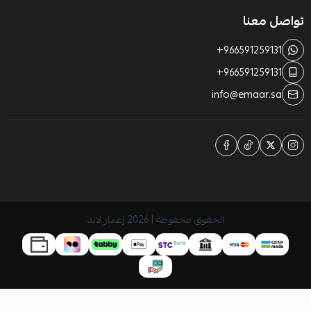
تواصل معنا
+966591259131
+966591259131
info@emaar.sa
الحقوق محفوظة | 2026
إعمار لاند