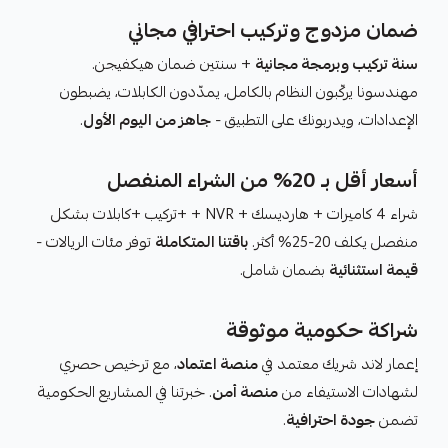
ضمان مزدوج وتركيب احترافي مجاني
سنة تركيب وبرمجة مجانية
+ سنتين ضمان هيكفيجن.
مهندسونا يركّبون النظام بالكامل، يمدّدون الكابلات، يضبطون
الإعدادات، ويدربونك على التطبيق -
جاهز من اليوم الأول
.
أسعار أقل بـ 20% من الشراء المنفصل
شراء 4 كاميرات + هارديسك + NVR + +تركيب +كابلات بشكل
منفصل يكلف 20-25% أكثر.
باقتنا المتكاملة
توفر مئات الريالات -
قيمة استثنائية
بضمان شامل.
شراكة حكومية موثوقة
إعمار لاند شريك معتمد في
منصة اعتماد
، مع ترخيص حصري
لشهادات الاستيفاء من
منصة أمن
. خبرتنا في المشاريع الحكومية
تضمن
جودة احترافية
.