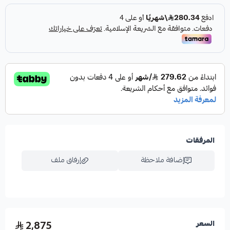
المرفقات
إضافة ملاحظة
إرفاق ملف
اسحب و افلت الملف هنا
2,875
السعر