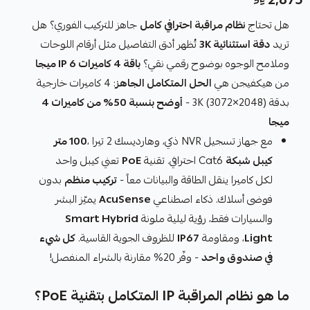
هل تحتاج
نظام مراقبة احترافي كامل
جاهز للتركيب الفوري؟ هل
تريد
دقة استثنائية 3K
تُظهر أدق التفاصيل مثل أرقام اللوحات
وملامح الوجوه بوضوح رقمي نقي؟
باقة 4 كاميرات IP 6 ميجا
من هيكفيجن هي
الحل المتكامل الجاهز
: 4 كاميرات خارجية
بدقة 3K (3072×2048) -
أوضح بنسبة 50% من كاميرات 4
ميجا
مع جهاز تسجيل NVR ذكي، وهارديسك 2 تيرا ،
100 متر
كيبل شبكة
Cat6 احترافي. تقنية
PoE
تعني كيبل واحد
لكل كاميرا ينقل الطاقة والبيانات معاً -
تركيب منظم
بدون
فوضى أسلاك. ذكاء اصطناعي
AcuSense
يميّز البشر
والسيارات فقط، رؤية ليلية ملونة
Smart Hybrid
Light
، ومقاومة
IP67
للظروف الجوية القاسية.
كل شيء
في صندوق واحد
- وفّر 20% مقارنة بالشراء المنفصل!
ما هو نظام المراقبة IP المتكامل بتقنية PoE؟