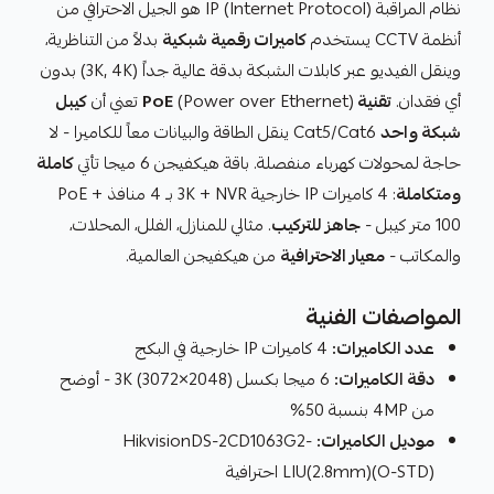
نظام المراقبة IP (Internet Protocol) هو الجيل الاحترافي من
أنظمة CCTV يستخدم
كاميرات رقمية شبكية
بدلاً من التناظرية،
وينقل الفيديو عبر كابلات الشبكة بدقة عالية جداً (3K, 4K) بدون
أي فقدان.
تقنية PoE
(Power over Ethernet) تعني أن
كيبل
شبكة واحد
Cat5/Cat6 ينقل الطاقة والبيانات معاً للكاميرا - لا
حاجة لمحولات كهرباء منفصلة. باقة هيكفيجن 6 ميجا تأتي
كاملة
ومتكاملة
: 4 كاميرات IP خارجية 3K + NVR بـ 4 منافذ PoE +
100 متر كيبل -
جاهز للتركيب
. مثالي للمنازل، الفلل، المحلات،
والمكاتب -
معيار الاحترافية
من هيكفيجن العالمية.
المواصفات الفنية
عدد الكاميرات:
4 كاميرات IP خارجية في البكج
دقة الكاميرات:
6 ميجا بكسل 3K (3072×2048) - أوضح
من 4MP بنسبة 50%
موديل الكاميرات:
HikvisionDS-2CD1063G2-
LIU(2.8mm)(O-STD) احترافية