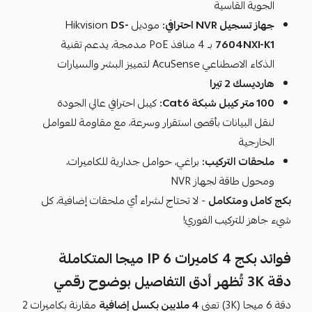
الجوية القاسية
جهاز تسجيل NVR احترافي:
موديل Hikvision
DS-
7604NXI-K1
بـ 4 منافذ PoE مدمجة، يدعم تقنية
الذكاء الاصطناعي AcuSense لتمييز البشر والسيارات
هارديسك 2 تيرا
100 متر كيبل شبكة Cat6:
كيبل احترافي عالي الجودة
لنقل البيانات بأقصى استقرار وسرعة، مع مقاومة للعوامل
الخارجية
ملحقات التركيب:
براغي، حوامل جدارية للكاميرات،
ومحول طاقة لجهاز NVR
بكج كامل ومتكامل
- لا تحتاج لشراء أي ملحقات إضافية، كل
شيء جاهز للتركيب الفوري!
فوائد بكج 4 كاميرات IP 6 ميجا المتكاملة
دقة 3K تُظهر أدق التفاصيل بوضوح رقمي
دقة 6 ميجا (3K) تعني
4 ملايين بكسل إضافية
مقارنة بكاميرات 2