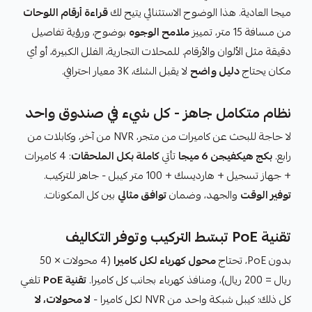
ميجا العادية. هذا الوضوح الاستثنائي يتيح لك
قراءة أرقام اللوحات
من مسافة 15 متر، تمييز
ملامح الوجوه
بوضوح، ورؤية تفاصيل
دقيقة مثل الألوان والأرقام. للمحلات التجارية، الفلل الكبيرة، أو أي
مكان يحتاج
دليل واضح
لا يقبل الشك، 3K معيار احترافي.
نظام متكامل جاهز - كل شيء في صندوق واحد
لا حاجة للبحث عن كاميرات من متجر، NVR من آخر، وكابلات من
رابع.
بكج هيكفيجن 6 ميجا
تأتي
كاملة بكل الملحقات
: 4 كاميرات
+ جهاز تسجيل + هارديسك + 100 متر كيبل - جاهز للتركيب.
توفير الوقت
والجهد، وضمان
توافق مثالي
بين كل المكونات.
تقنية PoE تبسّط التركيب وتوفر التكاليف
بدون PoE، تحتاج
محول كهرباء لكل كاميرا
(4 محولات × 50
ريال = 200 ريال)، ومنافذ كهرباء بجانب كل كاميرا.
تقنية PoE
تلغي
كل ذلك: كيبل شبكة واحد من NVR لكل كاميرا -
لا محولات، لا