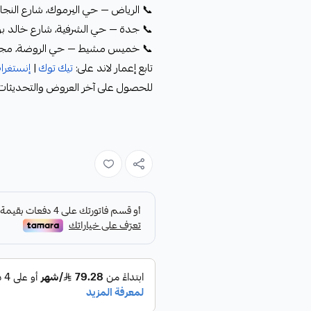
📞 الرياض — حي اليرموك، شارع النجاح: 1259131
📞 جدة — حي الشرفية، شارع خالد بن الوليد: 
📞 خميس مشيط — حي الروضة، مجمع الكمبيو
تابع إعمار لاند على:
تيك توك
|
إنستغرا
للحصول على آخر العروض والتحديثات ال