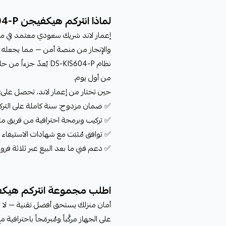
لماذا انتركم هيكفيجن DS-KIS604-P من إعمار لاند؟
إعمار لاند شريك سعودي معتمد في منص
والإنجاز من منصة أمن — مما يجعله ا
من أول يوم.
حين تختار من إعمار لاند، تحصل على:
✅ ضمان مزدوج: سنة كاملة على الترك
✅ تركيب وبرمجة احترافية من فريق م
✅ توافق مُثبَت مع شهادات الاستيفاء 
✅ دعم فني ما بعد البيع عبر ثلاثة فرو
اطلب مجموعة انتركم هيكفيجن KIS604-P
أمان منزلك يستحق أفضل تقنية — لا تؤ
على الجهاز مركَّباً ومُبرمَجاً باحترافي