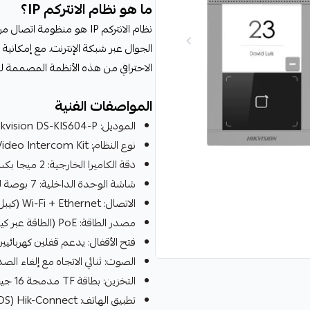
ما هو نظام الانتركم IP؟
نظام الانتركم IP هو منظو
الاحترافي من هذه الأنظمة المصممة ل
المواصفات الفنية
الموديل: Hikvision DS-KIS604-P
نوع النظام: IP Video Intercom Kit (مجموعة متكاملة)
دقة الكاميرا الخارجية: 2 ميجا بكسل مع رؤية ليلية بالأشعة تحت الحمراء
شاشة الوحدة الداخلية: 7 بوصة لمس ملونة بدقة 1024×600
الاتصال: Wi-Fi + Ethernet (كيبل شبكة)
مصدر الطاقة: PoE (الطاقة عبر كيبل الشبكة)
فتح الأقفال: يدعم قفلين كهربائيين مست
الصوت: ثنائي الاتجاه مع إلغاء ال
التخزين: بطاقة TF مدمجة 16 جيجابايت لتسجيل صور وفيديو الزوار
تطبيق الهاتف: Hik-Connect (iOS و Android)