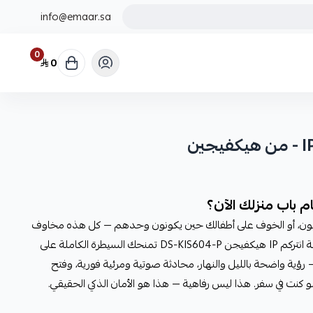
info@emaar.sa
0
0
 باب منزلك الآن؟
توقعون، أو الخوف على أطفالك حين يكونون وحدهم — كل هذه مخاوف
حقيقية لا تحلّها كاميرا عادية. مجموعة انتركم IP هيكفيجن DS-KIS604-P تمنحك السيطرة الكاملة على
ؤية واضحة بالليل والنهار، محادثة صوتية ومرئية فورية، وفتح
 كنت في سفر. هذا ليس رفاهية — هذا هو الأمان الذكي الحقيقي.