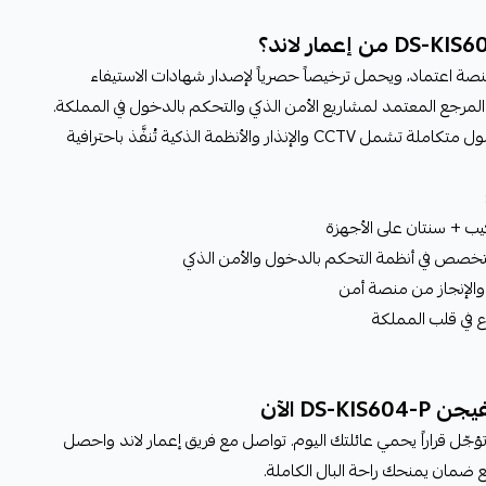
ة اعتماد، ويحمل ترخيصاً حصرياً لإصدار شهادات الاستيفاء
لمرجع المعتمد لمشاريع الأمن الذكي والتحكم بالدخول في المملكة.
نظام DS-KIS604-P يُعدّ جزءاً من حلول متكاملة تشمل CCTV والإنذار والأنظمة الذكية تُنفَّذ باحترافية
يب + سنتان على الأجهزة
تخصص في أنظمة التحكم بالدخول والأمن الذكي
والإنجاز من منصة أمن
ع في قلب المملكة
DS- الآن
جّل قراراً يحمي عائلتك اليوم. تواصل مع فريق إعمار لاند واحصل
ة مع ضمان يمنحك راحة البال الكاملة.