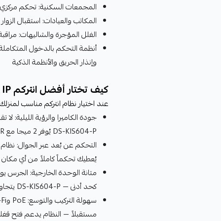
المجمعات السكنية: تحكم مركزي 
المكاتب والعيادات: استقبال الزو
الفلل المؤجرة والشاليهات: مراقبة
وإنذار الحريق والأنظمة الذكية
كيف تختار أفضل انتركم IP لاحتياجاتك؟
عند اختيار نظام انتركم مناسب لمنزلك 
DS-KIS604-P يُوفر 2 ميجا مع IR ليلي احترافي
يُعطيك تحكماً كاملاً من أي مكان
كحد أدنى — DS-KIS604-P يتجاوز ذلك بتصنيف IP65 + IK08
مستقبلاً — النظام يدعم فتح قف