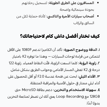
المسافرون على الطرق الطويلة:
لتسجيل رحلاتهم
بجودة سينمائية واضحة
أصحاب سيارات الأجرة والتاكسي:
كأداة حماية لكل من
السائق والركاب
كيف تختار أفضل داش كام لاحتياجاتك؟
١. الدقة ووضوح الصورة:
تأكد أن الكاميرا تدعم 1080P على الأقل
لتتمكن من قراءة لوحات السيارات — وهذا ما توفره K2 بامتياز.
٢. زاوية الرؤية:
كلما اتسعت الزاوية، قلّت النقاط العمياء. زاوية 122
درجة في K2 تغطي المسار الأمامي وجوانب الطريق بشكل شامل.
٣. الأداء الليلي:
ابحث عن فتحة عدسة F2.0 أو أقل للحصول على
أداء ليلي ممتاز في حلول الأمنية والمراقبة المتنقلة.
٤. سهولة الاستخدام والتخزين:
دعم بطاقة MicroSD حتى
128GB مع Loop Recording يعني أنك لن تضطر لمتابعة التخزين
يدويًا أبدًا.