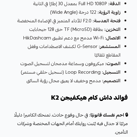
الدقة:
Full HD 1080P بمعدل 30 إطارًا في الثانية
زاوية الرؤية:
122 درجة (Wide Angle)
فتحة العدسة:
F2.0 للأداء المتميز في الإضاءة المنخفضة
التخزين:
بطاقة TF (MicroSD) حتى 128 جيجابايت
الاتصال:
Wi-Fi مدمج مع دعم تطبيق HikDashcam
المستشعر:
G-Sensor لكشف الاصطدامات وقفل
المقاطع تلقائيًا
الصوت:
ميكروفون وسماعة مدمجان لتسجيل الصوت
التسجيل:
Loop Recording (تسجيل حلقي مستمر)
التصميم:
مدمج وخفيف لا يعيق مجال رؤية السائق
فوائد داش كام هيكفيجن K2
🔒 احمِ نفسك قانونيًا:
في حال وقوع حادث، تمنحك الكاميرا دليلًا
مرئيًا لا جدال فيه يُثبت روايتك أمام الجهات المختصة وشركات
التأمين.