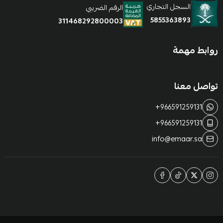
السجل التجاري
الرقم الضريبي
5855363893
311468292800003
روابط مهمة
تواصل معنا
+966591259131
+966591259131
info@emaar.sa