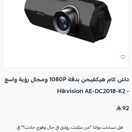
داش كام هيكفيجن بدقة 1080P ومجال رؤية واسع
- Hikvision AE-DC2018-K2
92
هل تساءلت يومًا: "من سيُثبت روايتي في حال وقوع حادث؟" في