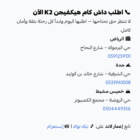
📞 اطلب داش كام هيكفيجن K2 الآن
لا تنتظر حتى تحتاجها — اطلبها اليوم وابدأ كل رحلة بثقة وأمان
كامل.
🏙️
الرياض
حي اليرموك – شارع النجاح
0591259131
🌊
جدة
حي الشرفية – شارع خالد بن الوليد
0533961008
🏔️
خميس مشيط
حي الروضة – مجمع الكمبيوتر
0504449356
تابع
إعمار لاند
على: 🎵
تيك توك
| 📸
إنستغرام