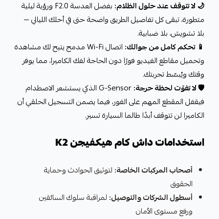
🌙 لا تتوقف عند حلول الظلام:
بفضل العدسة F2.0 ورؤية ليلية
متطورة، تبقى كل تفاصيل الطريق واضحة حتى في أحلك الليالي —
بلا تشويش، بلا ضبابية.
📱 تحكم كامل من جوالك:
اتصال Wi-Fi مدمج يتيح لك مشاهدة
وتحميل مقاطع الفيديو فورًا دون الحاجة لفك الكاميرا، مما يوفر
وقتك ويُبسّط تجربتك.
🛡️ لا تفوّت لحظة حرجة:
G-Sensor الذكي يستشعر الاصطدام
فيقفل المقطع المهم على الفور، فيما يضمن التسجيل الحلقي أن
الكاميرا لن تتوقف أبدًا طالما السيارة تسير.
استخدامات داش كام هيكفيجن K2
أصحاب المركبات الخاصة:
لتوثيق الحوادث وحماية
الحقوق
أسطول الشركات والتوصيل:
لمراقبة سلوك السائقين
ورفع مستوى الأمان