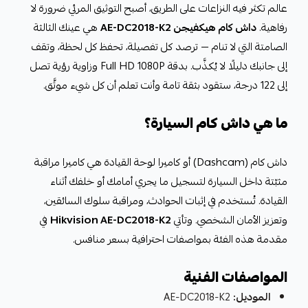
عالم تكثر فيه النزاعات على الطريق، أصبح التوثيق المرئي ضرورة لا
رفاهية.
داش كام هيكفيجن AE-DC2018-K2
هي عينك الثالثة
الصامتة التي لا تنام — ترصد كل تفصيلة، تحفظ كل لحظة، وتقف
إلى جانبك دليلًا لا يُكذَّب. بدقة Full HD 1080P وزاوية رؤية تصل
إلى 122 درجة، ستقود بثقة تامة وأنت تعلم أن كل شيء موثَّق.
ما هي داش كام السيارة؟
داش كام (Dashcam) أو كاميرا لوحة القيادة هي كاميرا مراقبة
مثبّتة داخل السيارة لتسجيل ما يجري أمامك أو خلفك أثناء
القيادة. تُستخدم في إثبات الحوادث، ومراقبة سلوك السائقين،
وتعزيز الأمان الشخصي. وتأتي
Hikvision AE-DC2018-K2
في
مقدمة هذه الفئة بمواصفات احترافية بسعر منافس.
المواصفات الفنية
الموديل:
AE-DC2018-K2