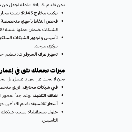
نحن نقدم لك باقة شاملة تجعل من شبك
تركيب مخارج RJ45:
تثبيت مخارج 
فحص النقاط بأجهزة متخصصة:
الشبكات لضمان عملها بنسبة 100%.
تأسيس وتجهيز الشبكات السلكية
مركزي موحد.
تجهيز غرف السيرفرات:
تنظيم احت
ميزات تجعلك تثق في إعمار ل
نحن لا نبحث عن مجرد عميل، بل نبحث 
فني شبكات محترف:
فريق متخصص 
نظافة التنفيذ:
نهتم جداً بمظهر المكا
أسعار تنافسية:
نقدم لك أعلى جود
حلول مستقبلية:
نصمم شبكتك لتكو
التأسيس.