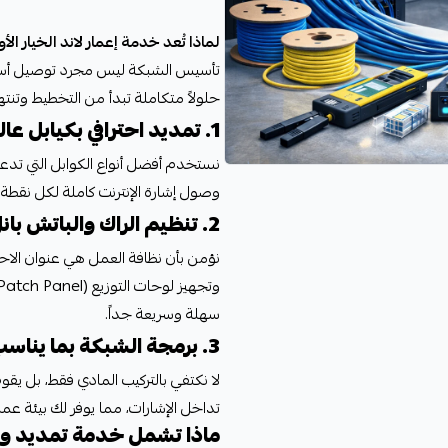
لماذا تُعد خدمة إعمار لاند الخيار 
تأسيس الشبكة ليس مجرد توصيل أسلاك
حلولاً متكاملة تبدأ من التخطيط وتنتهي
1. تمديد احترافي بكيابل عالية الجودة (Cat6 & Cat6a)
نستخدم أفضل أنواع الكوابل التي تدعم
وصول إشارة الإنترنت كاملة لكل نقطة ف
2. تنظيم الراك والباتش بانل.. وداعاً للعشوائية!
سهلة وسريعة جداً.
3. برمجة الشبكة بما يناسب احتياجاتك
لا نكتفي بالتركيب المادي فقط، بل يقوم
تداخل الإشارات، مما يوفر لك بيئة عم
ماذا تشمل خدمة تمديد وب