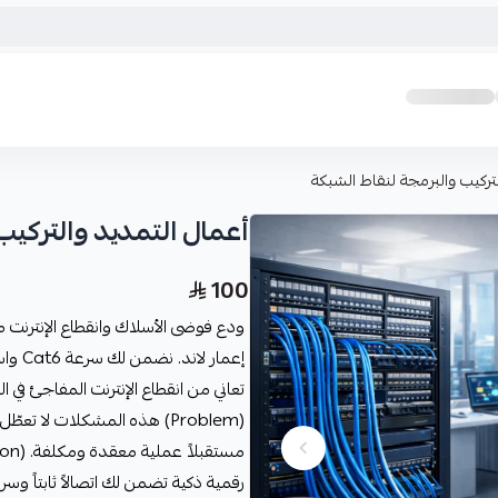
تركيب والبرمجة لنقاط الشبكة
أعمال التمديد والتركيب
100
ودع فوضى الأسلاك وانقطاع الإنترنت 
إعمار لاند. نضمن لك سرعة Cat6 واستقراراً تاماً لعملك ومنزلك بأيدي خبراء. احجز الآن!
تعاني من انقطاع الإنترنت المفاجئ في
(Problem) هذه المشكلات لا 
رقمية ذكية تضمن لك اتصالاً ثابتاً وس