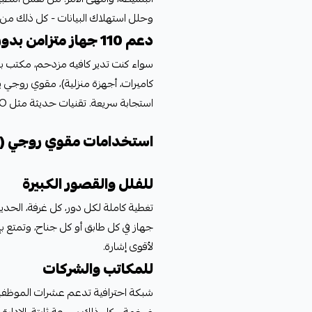
وحلل استهلاك البيانات - كل ذلك من أي مكان في
دعم 110 جهاز متزامن بدون بطء
استجابة سريعة. تقنيات حديثة مثل MU-MIMO تضمن توزيع عادل للسرعة.
استخدامات مقوي روجي RG-RAP2200(E)
للفلل والقصور الكبيرة
جهاز في كل طابق أو كل جناح، وتمتع بإن
لأقوى إشارة.
للمكاتب والشركات