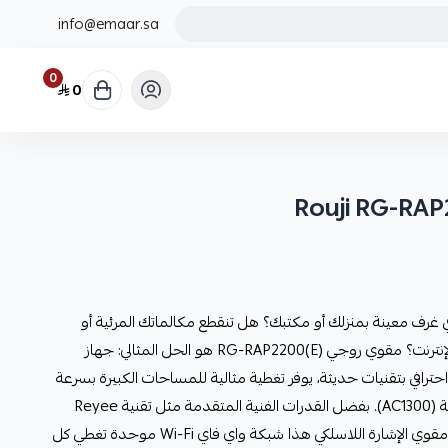
info@emaar.sa
0
0
 غرف معينة بمنزلك أو مكتبك؟ هل تنقطع مكالماتك المرئية أو
تتجمد ألعابك الإلكترونية بسبب بطء الإنترنت؟ مقوي روجي RG-RAP2200(E) هو الحل المثالي: جهاز
 Access Point سقفي احترافي بتقنيات حديثة، يوفر تغطية مثالية للمساحات الكبيرة بسرعة
قوية تصل إلى 1267 ميجابت في كل ثانية (AC1300). بفضل القدرات الفنية المتقدمة مثل تقنية Reyee
Mesh وCloud Managed، يمنحك مقوي الإشارة اللاسلكي هذا شبكة واي فاي Wi-Fi موحدة تغطي كل