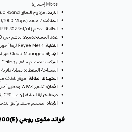
Mbps إجمالي)
التردد:
مزدوج النطاق Dual-band (2.4 جيجاهرتز و5 جيجاهرتز)
المنافذ:
2 منفذ Gigabit Ethernet (10/100/1000 Mbps) لسرعة نقل بيانات فائقة
الطاقة:
يدعم PoE AF/AT (IEEE 802.3af/at) لتشغيل الجهاز عبر كيبل الشبكة مباشرة
عدد المستخدمين:
يدعم حتى 110 جهاز متصل في آن واحد
التقنية:
Reyee Mesh لربط أجهزة متعددة في شبكة موحدة بدون أسلاك
الإدارة:
Cloud Managed عبر تطبيق Ruijie Cloud للتحكم الكامل من الجوال
التركيب:
تصميم سقفي Indoor Ceiling مع حامل تثبيت مدمج
المساحة المغطاة:
تغطية دائرية 
استهلاك الطاقة:
موفّر للطاقة مع
الأمان:
تشفير WPA3 ومعايير أمان متقدمة لحماية الشبكة
درجة حرارة التشغيل:
من 0°C إلى 40°C للعمل في بيئات مختلفة
الأبعاد:
تصميم نحيف وأنيق يندمج
فوائد مقوي روجي RG-RAP2200(E)