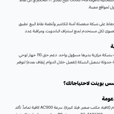
ضخمة - كل ذلك بسرعة ثابتة. الإدارة السحابية Cloud Managed تتيح لمدير IT التحكم في كل نقاط
 لمواقع معينة.
لحفاظ على شبكة منفصلة آمنة للكاشير وأنظمة نقاط البيع. تطبيق
يد سرعة قصوى لكل مستخدم لمنع استنزاف الباندويث، ومراقبة عدد
ة
تغطية قوية لعشرات الفصول الدراسية بشبكة مركزية يديرها مسؤول واحد. دعم حتى 110 جهاز لوحي
ة جدولة تشغيل الشبكة (تفعيل خلال الدوام، إيقاف بعده) لتوفير
س بوينت لاحتياجاتك؟
دعومة
إذا كنت تدير منشأة بـ 20-50 مستخدم (كافيه، مكتب صغير، فيلا كبيرة)، سرعة AC1300 كافية تماماً. تأكد