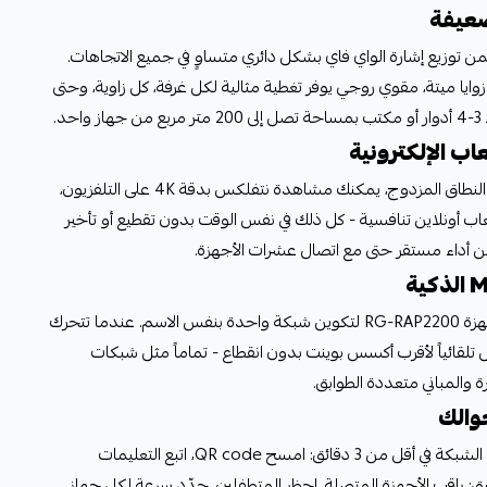
ضعيفة
 Ceiling للجهاز يضمن توزيع إشارة الواي فاي بشكل دائري متساوٍ في جميع الاتجاهات.
زوايا ميتة، مقوي روجي يوفر تغطية مثالية لكل غرفة، كل زاوية، وحتى
د.
بسرعة 1267 ميجابت في كل ثانية على النطاق المزدوج، يمكنك مشاهدة نتفلكس بدقة 4K على التلفزيون،
أونلاين تنافسية - كل ذلك في نفس الوقت بدون تقطيع أو تأخير
مع تقنية Reyee Mesh، تربط عدة أجهزة RG-RAP2200 لتكوين شبكة واحدة بنفس الاسم. عندما تتحرك
ل تلقائياً لأقرب أكسس بوينت بدون انقطاع - تماماً مثل شبكات
ة والمباني متعددة الطوابق.
والك
عبر تطبيق Ruijie Cloud المجاني، تُعدّ الشبكة في أقل من 3 دقائق: امسح QR code، اتبع التعليمات
يق: راقب الأجهزة المتصلة، احظر المتطفلين، حدّد سرعة لكل جهاز،