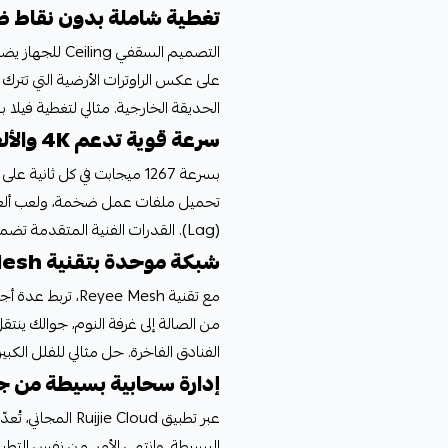
تغطية شاملة بدون نقاط 
التصميم السقفي
على عكس الراوترات الأرضية التي تترك 
الحديقة الخارجية. مثالي لتغطية فيلا بـ 3-4 أدوار أو مكتب بمساحة تصل إلى 200 متر مربع من جهاز واح
سرعة قوية تدعم 4K والألعاب الإلكترونية
تحميل ملفات عمل ضخمة، ولعب ألعاب 
(Lag). القدرات الفنية المتقدمة تضمن أداء مستقر حتى مع اتصال عشرات الأجهزة.
شبكة موحدة بتقنية Mesh الذكية
من الصالة إلى غرفة النوم، جوالك ينتق
الفنادق الفاخرة. حل مثالي للفلل الكبير
إدارة سحابية بسيطة من ج
البسيطة، وانتهى الأمر. من نفس التطب