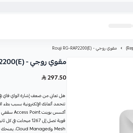
مقوي روجي - Rouji RG-RAP2200(E)
مقوي روجي - Rouji RG-RAP2200(E)
297.50
هل تعاني من ضعف إشارة الواي فاي في
أكسس بوينت