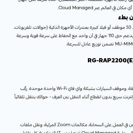
 العالم عبر Cloud Managed.
سواء كنت تدير كافيه مزدحم، مكتب بـ 50 موظف، أو فيلا كبيرة بعشرات الأجهزة الذكية (جوالات، تلفزيونات،
كاميرات، أجهزة منزلية)، مقوي روجي يدعم حتى 110 جهاز في آن واحد مع الحفاظ على سرعة قوية وسرعة
تغطية كاملة لكل دور، كل غرفة، الحديقة، وموقف السيارات بشبكة واي فاي Wi-Fi واحدة موحدة. ركّب
ترنت سريع بدون انقطاع أثناء التنقل بين الغرف - جوالك ينتقل تلقائياً
شبكة احترافية تدعم عشرات الموظفين في العمل على السحابة، مكالمات Zoom المرئية، ونقل ملفات