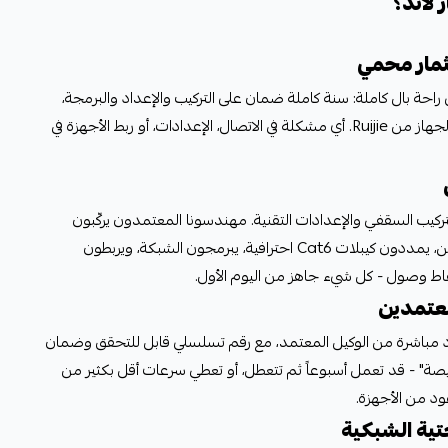
 لاند؟
مار محمي
احة بال كاملة: سنة كاملة ضمان على التركيب والإعداد والبرمجة،
بالإضافة إلى سنتين ضمان أصلي على الجهاز من Ruijie. أي مشكلة في الاتصال، الإعدادات، أو ربط الأجهزة في
تركيب السقفي والإعدادات التقنية. مهندسونا المعتمدون يركّبون
الأكسس بوينت على السقف بشكل آمن، يمددون كيبلات Cat6 احترافية، يبرمجون الشبكة، ويربطون
معتمدين
Ruij نبيعه مستورد مباشرة من الوكيل المعتمد، مع رقم تسلسلي قابل للتحقق وضمان
يصة" - قد تعمل أسبوعاً ثم تتعطل، أو تعطي سرعات أقل بكثير من
ود من الأجهزة.
حتية الشبكية