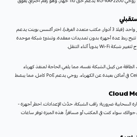
أن الجهاز يدعم عدد الأجهزة المتوقع: روجي RG-RAP2200 يدعم حتى 110 جهاز، وهو رقم احترافي يفوق
إذا كانت مساحتك تحتاج أكثر من جهاز واحد (فيلا 3 أدوار، مكتب متعدد الغرف)، اختر أكسس بوينت يدعم
 Reyee Mesh في روجي تتيح ربط عدة أجهزة بدون تمديدات معقدة، وتنشئ شبكة موحدة
 يدوياً أثناء التنقل.
ن الجهاز يأخذ الطاقة من كيبل الشبكة نفسه، مما يلغي الحاجة لمنفذ كهرباء
قريب. هذا مهم للتركيب السقفي Ceiling في أماكن بعيدة عن الكهرباء. روجي يدعم PoE كامل، مما يبسّط
دارة السحابية ضرورية: راقب الشبكة، حدّث الإعدادات، احظر أجهزة -
 من تطبيق Ruijie Cloud على جوالك، سواء كنت في المكتب أو مسافراً. هذه الميزة توفر ساعات