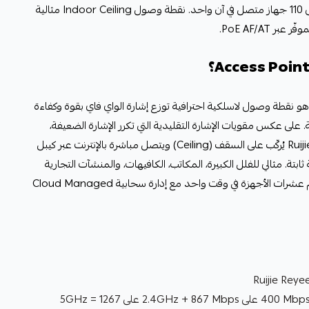
زاوية في الفيلا أو المكتب، مع دعم حتى 110 جهاز متصل في آن واحد. نقطة وصول Indoor Ceiling مثالية
 PoE AF/AT.
ز أكسس بوينت (Access Point) هو نقطة وصول لاسلكية احترافية توزع إشارة الواي فاي بقوة وكفاءة
ية. على عكس مقويات الإشارة التقليدية التي تكرر الإشارة الضعيفة،
جهاز RG-RAP2200(E) من Ruijie Reyee يُركّب على السقف (Ceiling) ويتصل مباشرة بالإنترنت عبر كيبل
ة. مثالي للفلل الكبيرة، المكاتب، الكافيهات، والمنشآت التجارية
التي تحتاج شبكة Wi-Fi احترافية تدعم عشرات الأجهزة في وقت واحد مع إدارة سحابية Cloud Managed
AC1300 Dual-band (400 Mbps على 2.4GHz + 867 Mbps على 5GHz = 1267