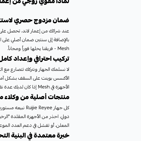
لماذا مقوي روجي من إعمار
ضمان مزدوج حصري لاستث
عند شرائك من إعمار لاند، تحصل على ر
Mesh - فريقنا يحلها فوراً ومجاناً.
تركيب احترافي وإعداد كامل
لا نسلمك الجهاز ونتركك تتصارع مع ال
الأجهزة في Mesh إذا كان لديك عدة نقاط وصول - كل شيء جاهز من اليوم الأول.
منتجات أصلية من وكلاء 
كل جهاز ie Reyee
دولي. احذر من الأجهزة المقلدة "الرخ
المعلن، أو تفشل في دعم العدد الموع
خبرة معتمدة في البنية الت