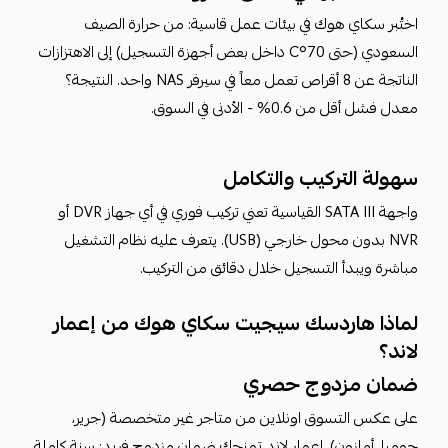
اختُبر سكاي هوك في بيئات عمل قاسية: من حرارة الصيف
السعودي (حتى 70°C داخل بعض أجهزة التسجيل) إلى الاهتزازات
الناتجة عن 8 أقراص تعمل معاً في سيرفر NAS واحد. النتيجة؟
معدل فشل أقل من 0.6% - الأدنى في السوق.
سهولة التركيب والتكامل
واجهة SATA III القياسية تعني تركيب فوري في أي جهاز DVR أو
NVR بدون محول خارجي (USB). يتعرف عليه نظام التشغيل
مباشرة ويبدأ التسجيل خلال دقائق من التركيب.
لماذا هاردسك سيجيت سكاي هوك من إعمار
لاند؟
ضمان مزدوج حصري
على عكس التسوق اونلاين من متاجر غير متخصصة (جرير،
جوميا، أمازون)، إعمار لاند تمنحك ضمان مزدوج فريد: سنة كاملة