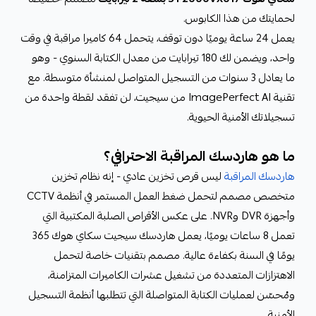
لحمايتك من هذا الكابوس.
يعمل 24 ساعة يوميًا دون توقف، يتحمل 64 كاميرا مراقبة في وقت
واحد، ويضمن لك 180 تيرابايت من معدل الكتابة السنوي - وهو
ما يعادل 3 سنوات من التسجيل المتواصل لمنشأة متوسطة. مع
تقنية ImagePerfect AI من سيجيت، لن تفقد لقطة واحدة من
تسجيلاتك الأمنية الحيوية.
ما هو هاردسك المراقبة الاحترافي؟
هاردسك المراقبة
ليس قرص تخزين عادي - إنه نظام تخزين
متخصص مصمم لتحمل ضغط العمل المستمر في أنظمة CCTV
وأجهزة DVR وNVR. على عكس الأقراص الصلبة المكتبية التي
تعمل 8 ساعات يوميًا، يعمل هاردسك سيجيت سكاي هوك 365
يومًا في السنة بكفاءة عالية. مصمم بتقنيات خاصة لتحمل
الاهتزازات المتعددة من تشغيل عشرات الكاميرات المتزامنة،
ومُحسّن لعمليات الكتابة المتواصلة التي تتطلبها أنظمة التسجيل
الأمنية.