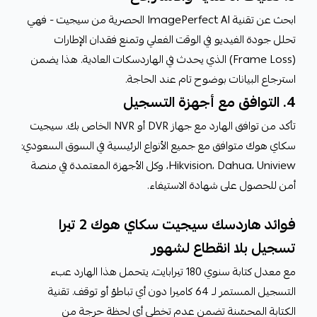
ابحث عن تقنية ImagePerfect AI الحصرية من سيجيت - فهي
تحلل جودة الفيديو في الوقت الفعلي وتمنع فقدان الإطارات
(Frame Loss) الذي يحدث في الهاردسكات العادية. هذا يضمن
استرجاع البيانات بوضوح تام عند الحاجة.
4. التوافق مع أجهزة التسجيل
تأكد من توافق الهارد مع جهاز DVR أو NVR الخاص بك. سيجيت
سكاي هوك متوافق مع جميع الأنواع الرئيسية في السوق السعودي:
Hikvision، Dahua، Uniview، وكل الأجهزة المعتمدة في منصة
أمن للحصول على شهادة الاستيفاء.
فوائد هاردسك سيجيت سكاي هوك 2 تيرا
تسجيل بلا انقطاع لشهور
مع معدل كتابة سنوي 180 تيرابايت، يتحمل هذا الهارد عبء
التسجيل المستمر لـ 64 كاميرا دون أي تباطؤ أو توقف. تقنية
الكتابة المحسّنة تضمن عدم تخطي أي لحظة حرجة من