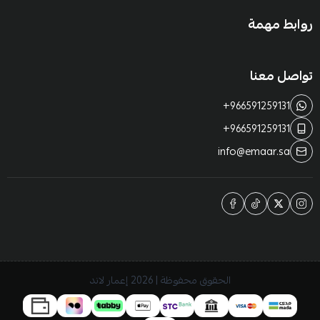
روابط مهمة
تواصل معنا
+966591259131
+966591259131
info@emaar.sa
الحقوق محفوظة | 2026
إعمار لاند