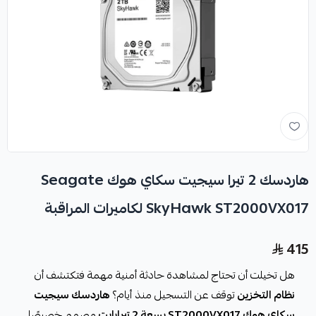
هاردسك 2 تيرا سيجيت سكاي هوك Seagate
SkyHawk ST2000VX017 لكاميرات المراقبة
415
هل تخيلت أن تحتاج لمشاهدة حادثة أمنية مهمة فتكتشف أن
نظام التخزين
توقف عن التسجيل منذ أيام؟
هاردسك سيجيت
سكاي هوك ST2000VX017 بسعة 2 تيرابايت
مصمم خصيصًا