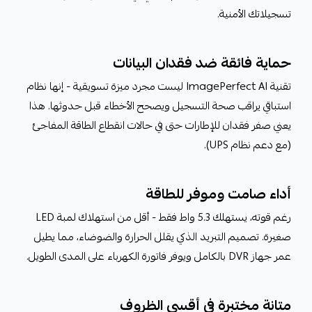
تسجيلاتك الأمنية.
حماية فائقة ضد فقدان البيانات
تقنية ImagePerfect AI ليست مجرد ميزة تسويقية - إنها نظام
استباقي يراقب صحة التسجيل ويصحح الأخطاء قبل حدوثها. هذا
يعني صفر فقدان للإطارات حتى في حالات انقطاع الطاقة المفاجئ
(مع دعم نظام UPS).
أداء صامت وموفر للطاقة
رغم قوته، يستهلك 5.3 واط فقط - أقل من استهلاك لمبة LED
صغيرة. تصميم التبريد الذكي يقلل الحرارة والضوضاء، مما يطيل
عمر جهاز DVR بالكامل ويوفر فاتورة الكهرباء على المدى الطويل.
متانة مختبرة في أقسى الظروف