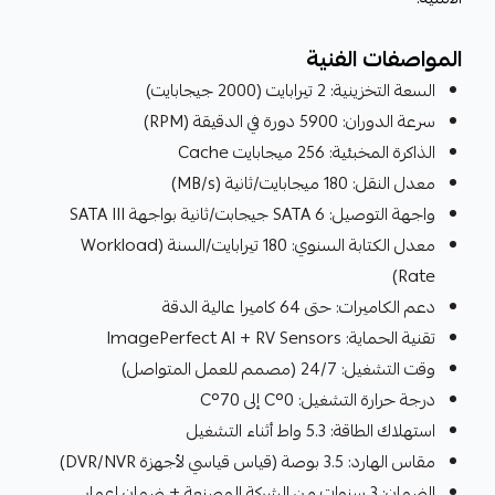
المواصفات الفنية
السعة التخزينية: 2 تيرابايت (2000 جيجابايت)
سرعة الدوران: 5900 دورة في الدقيقة (RPM)
الذاكرة المخبئية: 256 ميجابايت Cache
معدل النقل: 180 ميجابايت/ثانية (MB/s)
واجهة التوصيل: SATA 6 جيجابت/ثانية بواجهة SATA III
معدل الكتابة السنوي: 180 تيرابايت/السنة (Workload
Rate)
دعم الكاميرات: حتى 64 كاميرا عالية الدقة
تقنية الحماية: ImagePerfect AI + RV Sensors
وقت التشغيل: 24/7 (مصمم للعمل المتواصل)
درجة حرارة التشغيل: 0°C إلى 70°C
استهلاك الطاقة: 5.3 واط أثناء التشغيل
مقاس الهارد: 3.5 بوصة (قياس قياسي لأجهزة DVR/NVR)
الضمان: 3 سنوات من الشركة المصنعة + ضمان إعمار