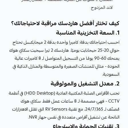
لاند المزدوج
كيف تختار أفضل هاردسك مراقبة لاحتياجاتك؟
1. السعة التخزينية المناسبة
احسب احتياجاتك بدقة: كاميرا واحدة بدقة 2 ميجابكسل تحتاج
حوالي 20-25 جيجابايت يوميًا. هاردسك 2 تيرا سيجيت سكاي هوك
يمنحك 60-90 يومًا من التسجيل المتواصل لـ 8 كاميرات عالية
الجودة - مثالي للمنشآت الصغيرة والمتوسطة والمنازل الذكية في
السعودية.
2. معدل التشغيل والموثوقية
تجنب الأقراص الصلبة المكتبية العادية (HDD Desktop) في أنظمة
CCTV - فهي مصممة لـ 8 ساعات عمل فقط. سكاي هوك
مُصنّف لـ 24/7/365، مع تقنية RV Sensors التي تقلل الاهتزازات
الناتجة عن تشغيل أقراص متعددة في نفس جهاز NVR.
3. تقنيات الحماية والاسترجاع