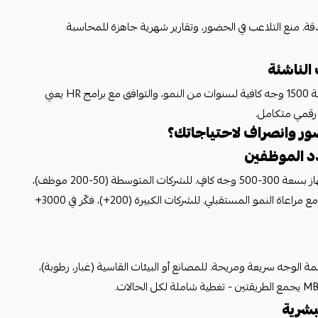
ة. منع التلاعب في الحضور، وتقارير شهرية جاهزة للمحاسبة
 الناشئة
نظام حضور احترافي بسعر معقول. سعة 1500 وجه كافية لسنوات من النمو، والتوافق مع برامج HR يعني
 رقمي متكامل.
ر وانصراف لاحتياجاتك؟
د الموظفين
للشركات الصغيرة (10-50 موظف)، جهاز بسعة 300-500 وجه كافٍ. للشركات المتوسطة (50-200 موظف)،
سعة 1500+ مثل MB20-VL ضرورية مع مراعاة النمو المستقبلي. للشركات الكبيرة (200+)، فكّر في 3000+
ة الوجه سريعة ومريحة. للمصانع أو البيئات القاسية (غبار، رطوبة)،
لبشرية