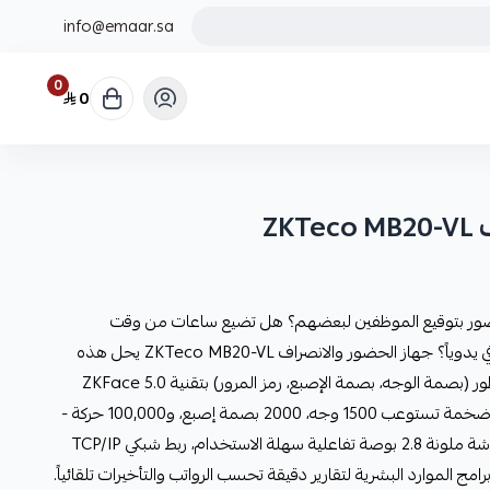
info@emaar.sa
0
0
ZK
ضور بتوقيع الموظفين لبعضهم؟ هل تضيع ساعات من وقت
المحاسب في حساب التأخيرات والإضافي يدوياً؟ جهاز الحضور والانصراف ZKTeco MB20-VL يحل هذه
المشاكل جذرياً: نظام تحقق ثلاثي متطور (بصمة الوجه، بصمة الإصبع، رمز المرور) بتقنية ZKFace 5.0
للتعرف في أقل من ثانية. سعة تخزينية ضخمة تستوعب 1500 وجه، 2000 بصمة إصبع، و100,000 حركة -
مثالي للشركات المتوسطة والكبيرة. شاشة ملونة 2.8 بوصة تفاعلية سهلة الاستخدام، ربط شبكي TCP/IP
رامج الموارد البشرية لتقارير دقيقة تحسب الرواتب والتأخيرات تلقائياً.