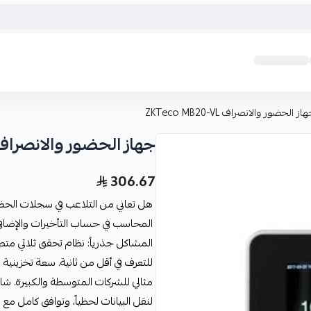
از الحضور والانصراف ZKTeco MB20-VL
جهاز الحضور والانصراف Teco MB20-VL
306.67
هل تعاني من التلاعب في سجلات الح
لنقل البيانات لحظياً، وتوافق كامل مع ب