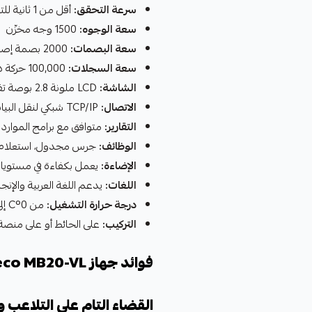
سرعة التحقق:
أقل من 1 ثانية للتعرف والتسجيل
سعة الوجوه:
1500 وجه مخزّن
سعة البصمات:
2000 بصمة إصبع
سعة السجلات:
100,000 حركة دخول/خروج
الشاشة:
LCD ملونة 2.8 بوصة تفاعلية
الاتصال:
TCP/IP شبكي لنقل البيانات لحظياً + USB Host لسحب التقارير يدوياً
التقارير:
متوافق مع برامج الموارد
الوظائف:
جرس مجدول، استعلام عن 
الإضاءة:
يعمل بكفاءة في مستويا
اللغات:
يدعم اللغة العربية والإنجل
درجة حرارة التشغيل:
من 0°C إلى 45°C
التركيب:
على الحائط أو على منصة 
فوائد جهاز ZKTeco MB20-VL
القضاء التام على التلاعب و