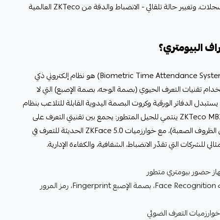
جرس مجدول، استعلام فوري عن السجلات، وتغيير حالة تلقائي - الانضباط والدقة من ZKTeco العالمية
اف البيومتري؟
جهاز الحضور والانصراف البيومتري (Biometric Time Attendance System) هو نظام إلكتروني ذكي
 تقنيات التعرف الحيوي (بصمة الوجه، بصمة الإصبع) التي لا
تبدل الدفاتر الورقية وكروت البصمة اليدوية القابلة للتلاعب بنظام
رقمي دقيق يمنع التواطؤ. جهاز ZKTeco MB20-VL ينتمي للجيل المتطور: يجمع بين تقنيتي التعرف على
الوجه (أسرع وأنظف) والبصمة (أدق في الظروف الصعبة)، مع خوارزميات ZKFace 5.0 الحديثة للتعرف في
ي للشركات التي تقدّر الانضباط، الشفافية، والكفاءة الإدارية.
ثلاثية (بصمة الوجه Face Recognition، بصمة الإصبع Fingerprint، رمز المرور