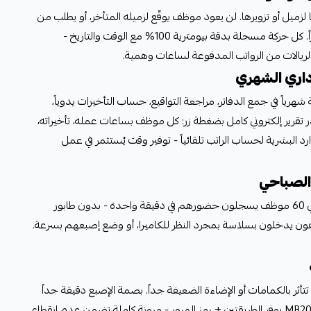
زميل أو تزويرها. لن يعود موظف يوقّع لزميله المتأخر، أو يطلب من
آخر تسجيل خروجه بعد انصرافه مبكراً. كل حركة مسجلة بدقة بيومترية 100% مع الوقت والتاريخ -
لريالات من الرواتب المدفوعة لساعات وهمية.
داري الشهري
 قضاء المحاسب 20-30 ساعة شهرياً في جمع الدفاتر، مراجعة التواقيع، حساب التأخيرات يدوياً،
تقرير إلكتروني كامل بضغطة زر: كل موظف بساعات عمله، تأخيراته،
رد البشرية لحساب الراتب تلقائياً - توفير وقت يُستثمر في عمل
الصباحي
التعرف على الوجه في أقل من ثانية يعني 60 موظف يسجلون حضورهم في دقيقة واحدة - بدون طابور
ن يدخلون بسلاسة بمجرد النظر للكاميرا، أو وضع إصبعهم بسرعة.
أثر بالكمامات أو الإضاءة الضعيفة جداً. بصمة الإصبع دقيقة جداً
لكنها قد تتأثر بالجروح أو الرطوبة. MB20-VL يوفر الطريقتين + رمز المرور - مرونة كاملة تضمن عدم انقطاع