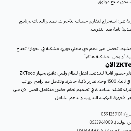
 يستحق منتج موثوق.
 على: استخراج التقارير، حساب التأخيرات، تصدير البيانات لبرنامج
الية تامة بعد التدريب.
مشيط، تحصل على دعم فني محلي فوري. مشكلة في الجهاز؟ تحتاج
 أو يحل المشكلة هاتفياً.
لا تستمر في هدر الوقت والمال على دفاتر حضور قابلة للتلاعب. انتقل لنظام رقمي دقيق بجهاز ZKTeco
MB20-VL: تعرف على الوجه والبصمة في ثانية، 1500 وجه، تقارير ذكية جاهزة، وتكامل مع برامج الرواتب.
ركة ناشئة، نساعدك في تصميم نظام حضور متكامل. اتصل الآن على
ر الأجهزة، التركيب، التدريب، والدعم الشامل.
059125
: 0533961008
مبيوتر): 0504449356