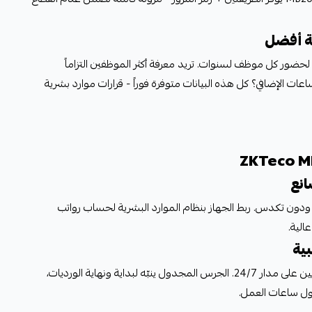
ية أفضل
ريخ كامل لحضور كل موظف لسنوات. تريد معرفة أكثر الموظفين التزاماً
عات الإضافي؟ كل هذه البيانات متوفرة فوراً - قرارات موارد بشرية
انع
20 موظف بدقة ودون تكدس. ربط الجهاز بنظام الموارد البشرية لحساب رواتب
الية.
ية
تتبع حضور الأطباء، الممرضين، والإداريين على مدار 24/7. الجرس المجدول ينبّه لبداية ونهاية الورديات،
ول ساعات العمل.