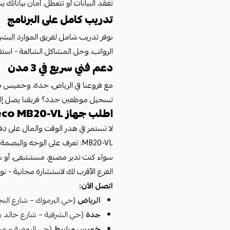
تفقد البيانات أو تتعطل. أمان بياناتك
تدريب كامل على البرنامج
نوفر تدريب شامل لفريق الموارد البشرية
الرواتب، وحل المشاكل الشائعة - استقل
دعم فني سريع في 3 مدن
مع فروعنا في الرياض، جدة، وخميس 
تسجيل موظفين جدد؟ فريقنا يصل إليك
اطلب جهاز ZKTeco MB20-VL الآن
سواء كنت تدير مصنع، مستشفى، أو ش
الفرع الأقرب لك لاستشارة مجانية - نوف
اتصل الآن:
الرياض
(حي اليرموك – شارع النجاح): 9131
جدة
(حي الشرفية – شارع خالد بن الوليد)
خميس مشيط
(حي الروضة – مجمع الك