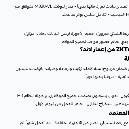
جهاز بدون تكامل مع برنامج HR يعني تصدير بيانات ثم إدخالها يدوياً - هدر للوقت. MB20-VL متوافق مع
الربط الشبكي ضروري: جميع الأجهزة ترسل البيانات لخادم مركزي
ة
ضمان مزدوج: سنة كاملة تركيب وبرمجة وصيانة، بالإضافة لسنتين
لا نسلمك الجهاز ونتركك. مهندسونا يركّبون الجهاز، يسجلون بصمات جميع الموظفين، يربطونه بنظام HR
رية على استخراج التقارير - جاهز للعمل من اليوم الأول.
المعتمد
هاز ZKTeco نبيعه أصلي 100% مع رقم تسلسلي. احذر من الأجهزة المقلدة - قد تعمل شهراً ثم