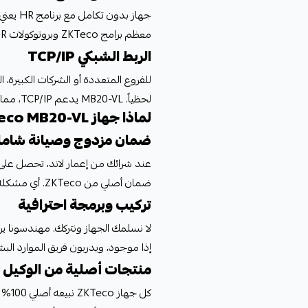
معظم برامج ZKTeco وبروتوكولات HR القياسية - تكامل سلس يوفر ساعات.
الربط الشبكي TCP/IP
للفروع المتعددة أو الشركات الكبيرة، 
لحظياً. MB20-VL يدعم TCP/IP، مما يعني نظام حضور موحد لجميع المواقع.
لماذا جهاز ZKTeco MB20-VL من إعمار لاند؟
ضمان مزدوج وصيانة شامل
عند شرائك من إعمار لاند، تحصل على 
ضمان أصلي من ZKTeco. أي مشكلة تقنية - فريقنا يحلها فوراً.
تركيب وبرمجة احترافية
إذا موجود، ويدربون فريق الموارد البش
منتجات أصلية من الوكيل 
كل ج