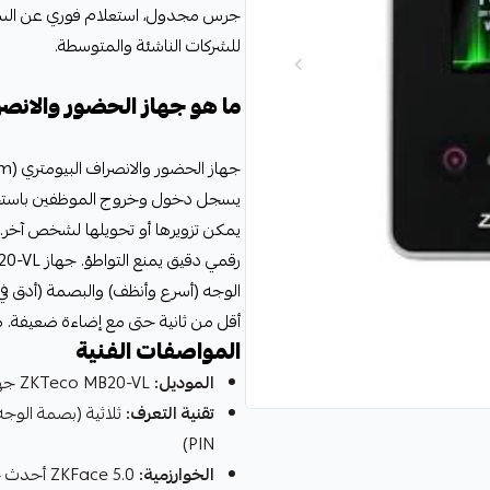
للشركات الناشئة والمتوسطة.
ما هو جهاز الحضور والانصر
يسجل دخول وخروج الموظفين باستخدام
يمكن تزويرها أو تحويلها لشخص آخر. يس
أقل من ثانية حتى مع إضاءة ضعيفة. مثال
المواصفات الفنية
الموديل:
ZKTeco MB20-VL جهاز حضور بيومتري متطور
تقنية التعرف:
PIN)
الخوارزمية:
ZKFace 5.0 أحدث خوارزميات التعرف الضوئي