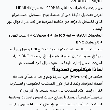
7204HQHI-M1/XT
جهاز يدعم 4 قنوات كاملة بدقة 1080P مع خرج HDMI 4K
لعرض تفاصيل دقيقة على أي شاشة. يتيح التسجيل المستمر أو
الذكي المُشغَّل بالحركة، مع إمكانية المراقبة عن بُعد عبر الجوال فور
الإعداد.
الملحقات الكاملة — لفة 100 متر + 4 محولات + 4 علب كهرباء
+ 8 وصلات BNC
ملحقات شاملة مصمّمة لأكبر تمديدات، تتيح لك الوصول إلى أبعد
زاوية في محيطك دون الحاجة لشراء إضافي. وصلات BNC عالية
الجودة تضمن إشارة نظيفة مستقرة طوال فترة الاستخدام.
لماذا هيكفيجن تحديداً؟
هيكفيجن (Hikvision) هي الشركة رقم واحد عالمياً في صناعة
أنظمة المراقبة، وتُعدّ الخيار الأول للمنشآت الحكومية والعسكرية
الكبرى. إعمار لاند اعتمدت على هذه العلامة في أكثر من 21
مشروعاً حكومياً وعسكرياً لصالح جهات كحرس الحدود، وجامعة
الملك خالد، وأمارة منطقة عسير، بإجمالي تجاوز 14 مليون ريال —