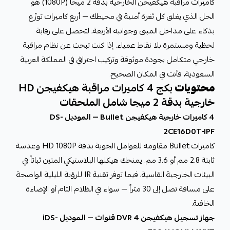
كاميرات مراقبة هيكفيجن الخارجية بدقة 2 ميجا (1080P) هو
الحل الذي يغلق كل ثغرة أمنية في محيطك — أربع كاميرات توزّع
بذكاء على مداخل المبنى وجوانبه الأربعة، لتحصل على رقابة
لحظية ومستمرة بلا نقاط عمياء. إذا كنت تبحث عن نظام مراقبة
خارجي متكامل بجودة موثوقة وتركيب احترافي في المملكة العربية
السعودية، فأنت في المكان الصحيح.
محتويات
بكج 4 كاميرات مراقبة هيكفيجن HD
خارجية بدقة 2 ميجا شامل الملحقات
4 كاميرات خارجية هيكفيجن Bullet — الموديل DS-
2CE16D0T-IPF
كاميرات Bullet مقاومة للعوامل الجوية بدقة HD 1080P وعدسة
ثابتة 2.8 مم أو 3.6 مم. يمنحك هيكلها البلاستيكي المتين ثباتاً في
البيئات الخارجية القاسية، فيما توفر تقنية IR للرؤية الليلية الواضحة
على مسافة تصل إلى 30 متراً — سواء في الظلام التام أو الإضاءة
الخافتة.
جهاز تسجيل هيكفيجن DVR 4 قنوات — الموديل iDS-