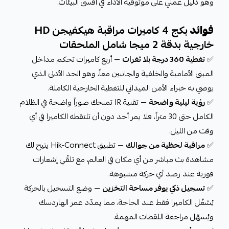
وهو دليل عملي على موثوقية الأداء في أقسى البيئات.
فوائد
بكج 4 كاميرات مراقبة هيكفيجن HD
خارجية بدقة 2 ميجا شامل الملحقات
✅
تغطية 360 درجة بلا ثغرات
— أربع كاميرات تحكم مداخل
المبنى الأمامية والخلفية والجانبين معاً، وهو الحد الأدنى الذي
يوصي به خبراء الأمن الميداني للتغطية الخارجية الكاملة.
✅
رؤية ليلية واضحة
— تقنية IR تمنحك صوراً واضحة في الظلام
الكامل حتى 30 متراً، فلا يمر أحد دون أن تلتقطه الكاميرا في أي
وقت من الليل.
✅
مراقبة لحظية من جوالك
— تطبيق Hik-Connect يتيح لك
مشاهدة بث مباشر من أي مكان في العالم، مع تلقّي إشعارات
فورية عند رصد أي حركة مشبوهة.
✅
تسجيل ذكي يوفر مساحة التخزين
— وضع التسجيل بالحركة
يُشغّل الكاميرا فقط عند الحاجة، مما يمدّد عمر الهاردسك
ويُسهّل مراجعة اللقطات المهمة.