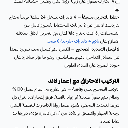
إلى 4 أمتار للحصول على زاوية رؤية مثلى وتقليل احتمالية العبث
بها.
خطط للتخزين مسبقاً
— 4 كاميرات تسجّل 24 ساعة يومياً تحتاج
هاردسك لا يقل عن 2 تيرابايت للاحتفاظ بأسبوع كامل من
التسجيلات. إذا كنت تحتاج دقة أعلى مع التخزين الكافي، يمكنك
الاطلاع على
باكج 4 كاميرات خارجية 8 ميجا
.
لا تُهمل التمديد الصحيح
— الكيبل الكواكسيل يجب تمريره بعيداً
عن مصادر التداخل الكهرومغناطيسي، وهو ما يؤثر مباشرة على
جودة الصورة على المدى الطويل.
التركيب الاحترافي مع إعمار لاند
التركيب الصحيح ليس رفاهية — هو الفارق بين نظام يعمل 100%
ونظام ينتج صوراً ضبابية أو زوايا ناقصة. فريق إعمار لاند يتولى كل
شيء: التمديد المخفي الأنيق، ضبط زوايا الكاميرات للتغطية المثلى،
برمجة الجهاز والتطبيق، والتأكد من أن كل كاميرة تؤدي دورها بلا
نقاط عمياء.