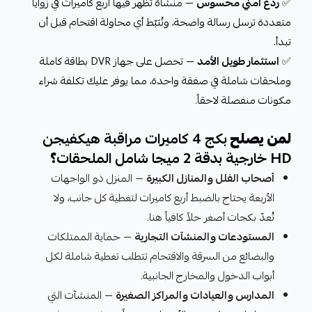
✅
ردع أمني محسوس
— منشأة تظهر فيها أربع كاميرات في زوايا
متعددة ترسل رسالة واضحة، وتُثبّط أي محاولة اقتحام قبل أن
تبدأ.
✅
استثمار طويل الأمد
— تحصل على جهاز DVR بطاقة كاملة
وملحقات شاملة في صفقة واحدة، مما يوفر عليك تكلفة شراء
مكونات منفصلة لاحقاً.
لمن يصلح
بكج 4 كاميرات مراقبة هيكفيجن
HD خارجية بدقة 2 ميجا شامل الملحقات
؟
أصحاب الفلل والمنازل الكبيرة
— المنزل ذو الواجهات
الأربعة يحتاج بالضبط أربع كاميرات لتغطية كل جانب، ولا
تُعدّ بكجات أصغر حلاً كافياً هنا.
المستودعات والمنشآت التجارية
— حماية الممتلكات
والبضائع من السرقة والاقتحام تتطلب تغطية شاملة لكل
أبواب الدخول والمخارج الجانبية.
المدارس والعيادات والمراكز الصغيرة
— المنشآت التي