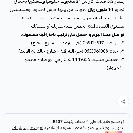
إعمار لاند نفّذت أكثر من
21 مشروعاً حكومياً وعسكرياً
بإجمالي
تجاوز
14 مليون ريال
لجهات من بينها حرس الحدود، ومستشفى
القوات المسلحة بنجران، ومدارس مسك بالرياض — هذا هو
مستوى الكفاءة الذي تحصل عليه لمنزلك أو منشأتك.
تواصل معنا اليوم واحصل على تركيب باحترافية مضمونة:
📍 الرياض: 0591259131 (حي اليرموك – شارع النجاح)
📍 جدة: 0533961008 (حي الشرفية – شارع خالد بن الوليد)
📍 خميس مشيط: 0504449356 (حي الروضة – مجمع
الكمبيوتر)