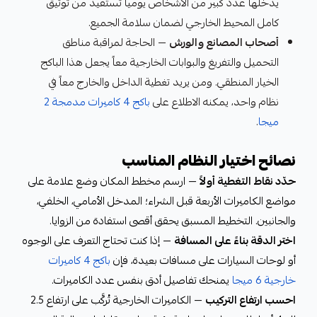
يدخلها عدد كبير من الأشخاص يومياً تستفيد من توثيق
كامل المحيط الخارجي لضمان سلامة الجميع.
أصحاب المصانع والورش
— الحاجة لمراقبة مناطق
التحميل والتفريغ والبوابات الخارجية معاً يجعل هذا الباكج
الخيار المنطقي. ومن يريد تغطية الداخل والخارج معاً في
نظام واحد، يمكنه الاطلاع على
باكج 4 كاميرات مدمجة 2
ميجا
.
نصائح اختيار النظام المناسب
حدّد نقاط التغطية أولاً
— ارسم مخطط المكان وضع علامة على
مواضع الكاميرات الأربعة قبل الشراء؛ المدخل الأمامي، الخلفي،
والجانبين. التخطيط المسبق يحقق أقصى استفادة من الزوايا.
اختر الدقة بناءً على المسافة
— إذا كنت تحتاج التعرف على الوجوه
أو لوحات السيارات على مسافات بعيدة، فإن
باكج 4 كاميرات
خارجية 6 ميجا
يمنحك تفاصيل أدق بنفس عدد الكاميرات.
احسب ارتفاع التركيب
— الكاميرات الخارجية تُركَّب على ارتفاع 2.5