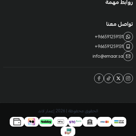
روابط مهمة
تواصل معنا
+966591259131
+966591259131
info@emaar.sa
الحقوق محفوظة | 2026
إعمار لاند