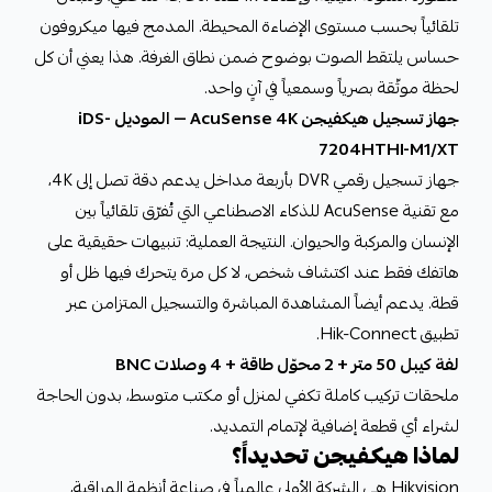
تلقائياً بحسب مستوى الإضاءة المحيطة. المدمج فيها ميكروفون
حساس يلتقط الصوت بوضوح ضمن نطاق الغرفة. هذا يعني أن كل
لحظة موثّقة بصرياً وسمعياً في آنٍ واحد.
جهاز تسجيل هيكفيجن AcuSense 4K — الموديل iDS-
7204HTHI-M1/XT
جهاز تسجيل رقمي DVR بأربعة مداخل يدعم دقة تصل إلى 4K،
مع تقنية AcuSense للذكاء الاصطناعي التي تُفرّق تلقائياً بين
الإنسان والمركبة والحيوان. النتيجة العملية: تنبيهات حقيقية على
هاتفك فقط عند اكتشاف شخص، لا كل مرة يتحرك فيها ظل أو
قطة. يدعم أيضاً المشاهدة المباشرة والتسجيل المتزامن عبر
تطبيق Hik-Connect.
لفة كيبل 50 متر + 2 محوّل طاقة + 4 وصلات BNC
ملحقات تركيب كاملة تكفي لمنزل أو مكتب متوسط، بدون الحاجة
لشراء أي قطعة إضافية لإتمام التمديد.
لماذا هيكفيجن تحديداً؟
Hikvision هي الشركة الأولى عالمياً في صناعة أنظمة المراقبة،