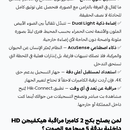
ما يُقال في الغرفة بالتزامن مع الصورة، فتحصل على توثيق كامل
للحادثة لا نصف الحقيقة.
✅
إضاءة ذكية Dual Light
— تتبدّل تلقائياً بين الضوء الأبيض
الملون والأشعة تحت الحمراء بحسب المحيط، فترى ليلاً بصورة
ملونة واضحة دون الحاجة لأي إضاءة خارجية.
✅
ذكاء اصطناعي AcuSense
— النظام يُميّز الإنسان عن الحيوان
والمركبة، فلا تصلك تنبيهات فارغة، بل إنذارات فعلية في اللحظة التي
تستحق التدخل.
✅
استعداد لمستقبل أعلى دقة
— جهاز التسجيل يدعم حتى
4K، فإن أردت ترقية الكاميرات لاحقاً لا تحتاج لتغيير الجهاز.
✅
مراقبة عن بُعد في أي وقت
— تطبيق Hik-Connect يُتيح
مشاهدة بث مباشر وتصفح التسجيلات من جوالك أينما كنت
داخل المملكة أو خارجها.
لمن يصلح بكج 2 كاميرا مراقبة هيكفيجن HD
داخلية بدقة 5 ميجا مع الصوت ؟