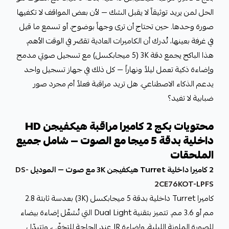
الحل لمن يريد توثيقاً لا يقبل الشك — لأن بعض المواقف لا تكفيها
صورة وحدها. حين تحتاج أن ترى وجهاً بوضوح، أو تسمع ما قيل
في غرفة بعينها، تُدرك أن الكاميرات العادية تقصّر في الوقت الأهم.
هذا الباكج يجمع دقة 3K (5 ميجابكسل) مع تسجيل صوتي مدمج
وإضاءة ذكية تعمل ليلاً ونهاراً — كل ذلك في جهاز تسجيل واحد
يدعم الذكاء الاصطناعي. هل تريد مراقبة فعلاً أم مجرد صور
ضبابية لا تفيد؟
محتويات بكج 2 كاميرا مراقبة هيكفيجن HD
داخلية بدقة 5 ميجا مع الصوت — شامل جميع
الملحقات
2 كاميرا داخلية Turret هيكفيجن 3K مع صوت — الموديل
DS-
2CE76KOT-LPFS
كاميرا Turret داخلية بدقة 5 ميجابكسل (3K) بعدسة ثابتة 2.8
مم أو 3.6 مم. تتميز بتقنية Dual Light التي تُشغّل إضاءة بيضاء
للصورة الملونة الليلية، وإضاءة IR عند الحاجة للتخفّي، وتتبدّل