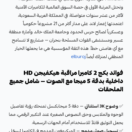
وتحتل المرتبة الأولى في حصة السوق العالمية للكاميرات الأمنية
لأكثر من عشر سنوات متواصلة. في المملكة العربية السعودية،
اعتمدتها إعمار لاند على مدار أكثر من 21 مشروعاً حكومياً
وعسكرياً لصالح حرس الحدود وجامعة الملك خالد وأمارة منطقة
عسير ومستشفى القوات المسلحة بنجران — مشاريع لا تتسامح
مع أي هامش خطأ. هذه الثقة المؤسسية هي ما يجعلها الخيار
المنطقي لمنزلك أيضاً.
elburoj
فوائد بكج 2 كاميرا مراقبة هيكفيجن HD
داخلية بدقة 5 ميجا مع الصوت — شامل جميع
الملحقات
✅
وضوح 3K استثنائي
— دقة 5 ميجابكسل تمنحك رؤية تفاصيل
الوجوه والملابس وحتى النصوص الصغيرة عند التكبير الرقمي، مما
يجعل التوثيق قابلاً للاستخدام أمام الجهات الرسمية.
✅
تسجيل صوتي مدمج
— الميكروفون المدمج في الكاميرا يُسجّل