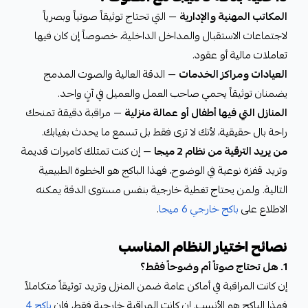
المكاتب المهنية والإدارية
— التي تحتاج توثيقاً صوتياً وبصرياً
لاجتماعات الاستقبال والمداخل الداخلية، خصوصاً إن كان فيها
تعاملات مالية أو عقود.
العيادات ومراكز الخدمات
— الدقة العالية والصوت المدمج
يضمنان توثيقاً يحمي صاحب العمل والعميل في آنٍ واحد.
المنازل التي فيها أطفال أو عمالة منزلية
— مراقبة دقيقة تمنحك
راحة بال حقيقية، لأنك لا ترى فقط بل تسمع ما يحدث بغيابك.
من يريد الترقية من نظام 2 ميجا
— إن كنت تمتلك كاميرات قديمة
وتريد قفزة نوعية في الوضوح، فهذا الباكج هو الخطوة الطبيعية
التالية. ولمن يحتاج تغطية خارجية بنفس مستوى الدقة يمكنه
الاطلاع على
باكج خارجي 6 ميجا
.
نصائح اختيار النظام المناسب
1. هل تحتاج صوتاً أم وضوحاً فقط؟
إن كانت المراقبة في أماكن عامة ضمن المنزل وتريد توثيقاً متكاملاً
فهذا الباكج هو الأنسب. إن كانت المراقبة خارجية فقط، فإن
باكج 4