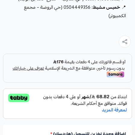
📍
خميس مشيط:
0504449356 (حي الروضة – مجمع
الكمبيوتر)
إضافة وحدة تخزين للتسجيل (هاردسك)
*