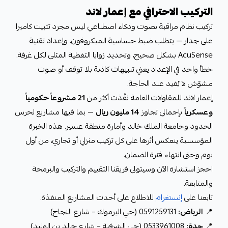
التركيب الاحترافي مع إعمار لاند
تركيب نظام مراقبة بصوت وذكاء اصطناعي ليس مجرد تثبيت كاميرا
على جدار — يتطلب ضبط حساسية الميكروفون، وإعداد تقنية
AcuSense بشكل صحيح، وتحديد زوايا التغطية المثلى لكل غرفة.
خطأ واحد في الإعداد يعني تنبيهات كاذبة بلا توقف أو صوت
مشوّش لا يُفيد عند الحاجة.
إعمار لاند للمقاولات العامة نفّذت أكثر من
21 مشروعاً حكومياً
وعسكرياً
بإجمالي تجاوز
14 مليون ريال
— بما فيها مشاريع لحرس
الحدود وجامعة الملك خالد وأمارة منطقة عسير. هذه الخبرة
المؤسسية ينعكس أثرها على كل تركيب منزلي أو تجاري، من أول
يوم وحتى انتهاء فترة الضمان.
احجز استشارة الآن وسيتولى فريقنا التقييم والتركيب والبرمجة
والمتابعة.
تابعنا على
إنستغرام
للاطلاع على أحدث المشاريع المنفذة.
📍
الرياض:
0591259131 (حي اليرموك – شارع النجاح)
📍
جدة:
0533961008 (حي الشرفية – شارع خالد بن الوليد)