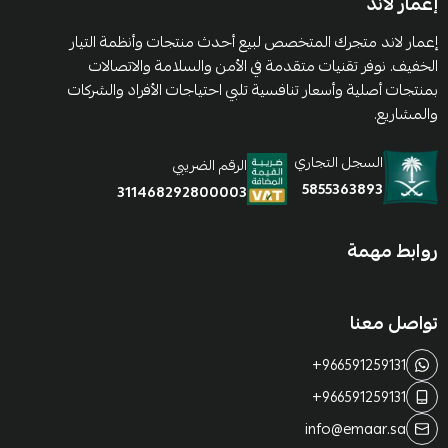
إعمار لاند
إعمار لاند متجرك المتخصص لبيع أحدث منتجات وأنظمة التيار
الخفيف. نوفر تقنيات متقدمة في الأمن والسلامة والاتصالات
بمنتجات أصلية وأسعار تنافسية تلبي احتياجات الأفراد والشركات
والمشاريع.
السجل التجاري
الرقم الضريبي
5855363893
311468292800003
روابط مهمة
تواصل معنا
+966591259131
+966591259131
info@emaar.sa