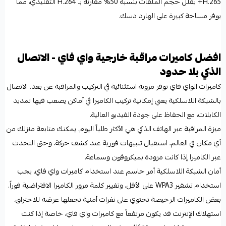
H.265+ يقلل حجم الملفات بنسبة 50% مقارنة بـ H.264 التقليدي، مما
يوفر مساحة كبيرة على الهارد دسك.
افضل كاميرات مراقبة خارجية واي فاي - الاتصال
الذكي بلا حدود
كاميرات الواي فاي توفر مرونة استثنائية في التركيب والمراقبة عن بعد. الاتصال
بالشبكة اللاسلكية يعني إمكانية تركيب الكاميرا في أماكن يصعب فيها تمديد
الكابلات، مع الحفاظ على جودة الفيديو العالية.
ميزة المراقبة عبر الهاتف الذكي هي الأكثر طلباً اليوم. يمكنك متابعة منزلك من
أي مكان في العالم، استقبال تنبيهات فورية عند كشف حركة، وحتى التحدث
عبر الكاميرا إذا كانت مزودة بميكروفون وسماعة.
أمان الشبكة اللاسلكية أمر حاسم عند استخدام كاميرات واي فاي. يجب
استخدام تشفير WPA3 على الأقل، وتغيير كلمة مرور الكاميرا الافتراضية فوراً.
بعض الكاميرات الرخيصة تحتوي على ثغرات أمنية تجعلها عرضة للاختراق.
استهلاك الإنترنت قد يكون مرتفعاً مع كاميرات واي فاي، خاصة إذا كنت