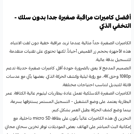
أفضل كاميرات مراقبة صغيرة جدا بدون سلك -
التخفي الذكي
الكاميرات الصغيرة جداً مثالية عندما تريد مراقبة خفية دون لفت الانتباه.
هذه الأجهزة بحجم زر القميص أحياناً، لكنها تحتوي على تقنيات متقدمة
للتسجيل بدقة عالية.
التصميم المدمج لا يعني بالضرورة جودة أقل. كاميرات صغيرة حديثة تدعم
1080p وحتى 4K، مع رؤية ليلية وكشف الحركة الذكي. بعضها يأتي مع عدسات
قابلة للتبديل لتناسب احتياجات مختلفة.
الكاميرات الصغيرة اللاسلكية تعمل عادة ببطاريات ليثيوم عالية الكثافة. عمر
البطارية يعتمد على وضع التشغيل - التسجيل المستمر يستنزفها بسرعة،
بينما وضع كشف الحركة يطيل العمر بشكل كبير.
التخزين في هذه الكاميرات غالباً يكون على بطاقة micro SD داخلية، مع
إمكانية البث المباشر على الهاتف. بعض الموديلات توفر تخزين سحابي مجاني