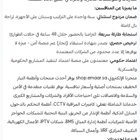
ما يميزنا عن المنافسين:
ضمان مزدوج استثنائي
: سنة واحدة على التركيب وسنتان على الأجهزة، لراحة
بال كاملة
استجابة طارئة سريعة
: التزامنا بالحضور خلال 48 ساعة في حالات الطوارئ
ترخيص حصري
: نصدر شهادة استيفاء (إنجاز) عبر منصة أمن - ميزة لا
يوفرها إلا عدد محدود من الشركات المعتمدة
اعتماد حكومي
: معتمدون على منصة اعتماد لتنفيذ المشاريع الحكومية
والعسكرية
متجرنا الإلكتروني shop.emaar.sa يوفر أحدث منتجات وأنظمة التيار
الخفيف بمنتجات أصلية وأسعار تنافسية. نوفر تقنيات متقدمة في الأمن
والسلامة والاتصالات تلبي احتياجات الأفراد والشركات والمشاريع الكبرى.
خدماتنا الشاملة تغطي: كاميرات المراقبة CCTV، أنظمة التحكم بالدخول،
المنازل الذكية، أنظمة الإنذار من الحريق، البنية التحتية للشبكات، الحواجز
الأمنية للمركبات، أنظمة إدارة المباني BMS، شبكات IPTV، الأعمال الكهربائية،
التكييف المركزي VRF، وأعمال السباكة.
فروعنا لخدمتك: