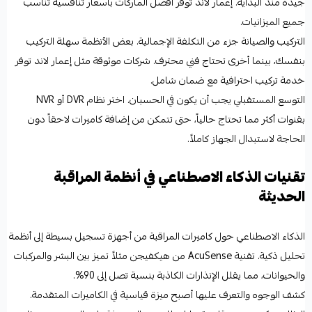
جيدة منذ البداية. إعمار لاند توفر أفضل الماركات بأسعار تنافسية تناسب
جميع الميزانيات.
التركيب والصيانة جزء من التكلفة الإجمالية. بعض الأنظمة سهلة التركيب
بنفسك، بينما أخرى تحتاج فني محترف. شركات موثوقة مثل إعمار لاند توفر
خدمة تركيب احترافية مع ضمان شامل.
التوسع المستقبلي يجب أن يكون في الحسبان. اختر نظام DVR أو NVR
بقنوات أكثر مما تحتاج حالياً، حتى تتمكن من إضافة كاميرات لاحقاً دون
الحاجة لاستبدال الجهاز كاملاً.
تقنيات الذكاء الاصطناعي في أنظمة المراقبة
الحديثة
الذكاء الاصطناعي حول كاميرات المراقبة من أجهزة تسجيل بسيطة إلى أنظمة
تحليل ذكية. تقنية AcuSense من هيكفيجن مثلاً تميز بين البشر والمركبات
والحيوانات، مما يقلل الإنذارات الكاذبة بنسبة تصل إلى 90%.
كشف الوجوه والتعرف عليها أصبح ميزة قياسية في الكاميرات المتقدمة.