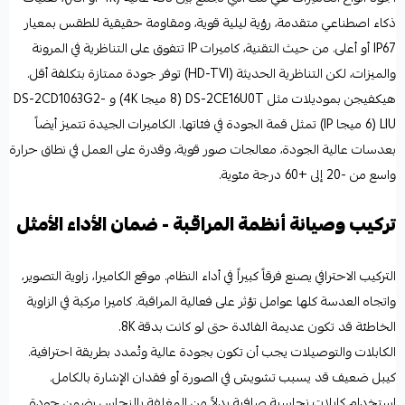
ذكاء اصطناعي متقدمة، رؤية ليلية قوية، ومقاومة حقيقية للطقس بمعيار
IP67 أو أعلى. من حيث التقنية، كاميرات IP تتفوق على التناظرية في المرونة
والميزات، لكن التناظرية الحديثة (HD-TVI) توفر جودة ممتازة بتكلفة أقل.
هيكفيجن بموديلات مثل DS-2CE16U0T (8 ميجا 4K) و DS-2CD1063G2-
LIU (6 ميجا IP) تمثل قمة الجودة في فئاتها. الكاميرات الجيدة تتميز أيضاً
بعدسات عالية الجودة، معالجات صور قوية، وقدرة على العمل في نطاق حرارة
واسع من -20 إلى +60 درجة مئوية.
تركيب وصيانة أنظمة المراقبة - ضمان الأداء الأمثل
التركيب الاحترافي يصنع فرقاً كبيراً في أداء النظام. موقع الكاميرا، زاوية التصوير،
واتجاه العدسة كلها عوامل تؤثر على فعالية المراقبة. كاميرا مركبة في الزاوية
الخاطئة قد تكون عديمة الفائدة حتى لو كانت بدقة 8K.
الكابلات والتوصيلات يجب أن تكون بجودة عالية وتُمدد بطريقة احترافية.
كيبل ضعيف قد يسبب تشويش في الصورة أو فقدان الإشارة بالكامل.
استخدام كابلات نحاسية صافية بدلاً من المغلفة بالنحاس يضمن جودة