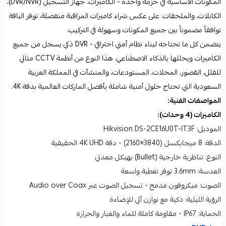
المكونات الأساسية في حزمة واحدة - الكاميرات، جهاز التسجيل (DVR/NVR)،
الكابلات، والملحقات. على عكس شراء كاميرات المراقبة منفصلة، توفر الباقة
توافقاً مضموناً بين جميع المكونات وسهولة في التركيب.
يتضمن كل ما تحتاجه لبناء نظام أمني احترافي - DVR ذكي يسجل من جميع
الكاميرات ويحللها بالذكاء الاصطناعي. هذا النوع من أنظمة CCTV مثالي
للفلل، القصور، المحلات، المستودعات، والمنشآت في المملكة العربية
السعودية التي تحتاج حلول أمنية شاملة بأفضل الماركات العالمية بدقة 4K.
المواصفات الفنية:
الكاميرات (4 وحدات):
الموديل: Hikvision DS-2CE16U0T-IT3F
الدقة: 8 ميجابكسل (3840×2160) - دقة 4K UHD الحقيقية
النوع: تناظرية خارجية (Bullet) بهيكل معدني
العدسة: 3.6mm توفر تغطية واسعة
الصوت: ميكروفون مدمج - تسجيل الصوت عبر Audio over Coax
الرؤية الليلية: ذكية مع توازن آلي للإضاءة
الحماية: IP67 - مقاومة كاملة للماء والغبار والحرارة