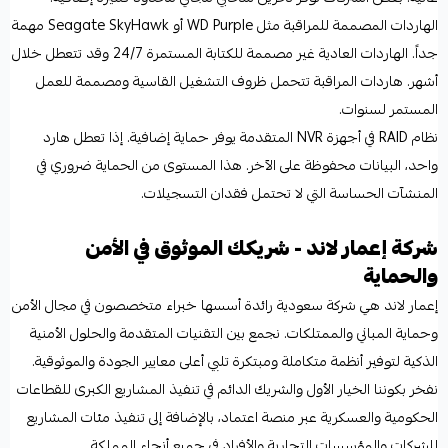
الهاردات المصممة للمراقبة مثل WD Purple أو Seagate SkyHawk مهمة
جداً. الهاردات العادية غير مصممة للكتابة المستمرة 24/7 وقد تتعطل خلال
أشهر. هاردات المراقبة تتحمل ظروف التشغيل القاسية ومصممة للعمل
المستمر لسنوات.
نظام RAID في أجهزة NVR المتقدمة يوفر حماية إضافية. إذا تعطل هارد
واحد، البيانات محفوظة على الآخر. هذا المستوى من الحماية ضروري في
المنشآت الحساسة التي لا تحتمل فقدان التسجيلات.
شركة إعمار لاند - شريكك الموثوق في الأمن
والحماية
إعمار لاند هي شركة سعودية رائدة أسسها خبراء متخصصون في مجال الأمن
وحماية المباني والممتلكات. نجمع بين التقنيات المتقدمة والحلول الأمنية
الذكية لتوفير أنظمة متكاملة ومبتكرة تلبي أعلى معايير الجودة والموثوقية.
نفخر بكوننا الخيار الأول والشريك الدائم في تنفيذ المشاريع الكبرى للقطاعات
الحكومية والعسكرية عبر منصة اعتماد، بالإضافة إلى تنفيذ مئات المشاريع
للشركات والمؤسسات التجارية والأفراد في جميع أنحاء المملكة.