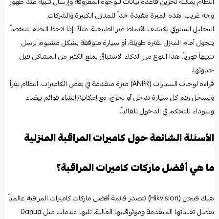
النظام يمكنه تخزين قاعدة بيانات للوجوه المعروفة وإرسال تنبيه عند ظهور
وجه غريب. هذه الميزة مفيدة جداً للمنازل الكبيرة والشركات.
التحليل السلوكي يكتشف الأنماط غير الطبيعية. مثلاً، إذا لاحظ النظام شخصاً
يتجول أمام المنزل لفترة طويلة، أو سيارة متوقفة بشكل مشبوه، يرسل
تنبيهاً فورياً. هذا النوع من الذكاء الاستباقي يمنع الكثير من المشاكل قبل
حدوثها.
قراءة لوحات السيارات (ANPR) ميزة متقدمة في بعض الكاميرات. النظام يقرأ
ويسجل رقم كل سيارة تدخل أو تخرج، مع إمكانية إنشاء قوائم بيضاء
وسوداء للتحكم في الدخول تلقائياً.
الأسئلة الشائعة حول كاميرات المراقبة المنزلية
ما هي أفضل ماركات كاميرات المراقبة؟
هيك فيجن (Hikvision) تتصدر قائمة أفضل ماركات كاميرات المراقبة عالمياً
بفضل تقنياتها المتقدمة وموثوقيتها العالية. تليها علامات مثل Dahua