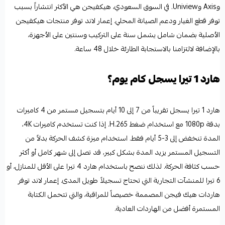
وAxis وUniview. في السوق السعودي، هيكفيجن هي الأكثر انتشاراً بسبب
توفر قطع الغيار ودعم الصيانة المحلي. إعمار لاند توفر منتجات هيكفيجن
الأصلية بضمان شامل يشمل سنة على التركيب وسنتين على الأجهزة،
بالإضافة لالتزامنا بالاستجابة الطارئة خلال 48 ساعة.
هارد 1 تيرا يسجل كام يوم؟
هارد 1 تيرا يسجل تقريباً من 7 إلى 10 أيام بتسجيل مستمر من 4 كاميرات
بدقة 1080p مع استخدام ضغط H.265. إذا كنت تستخدم كاميرات 4K،
المدة تنخفض إلى 3-5 أيام فقط. استخدام ميزة كشف الحركة بدلاً من
التسجيل المستمر يزيد المدة بشكل كبير، قد تصل إلى شهر كامل أو أكثر
حسب كثافة الحركة. لذلك ننصح باستخدام هارد 4 تيرا على الأقل للمنازل، أو
6 تيرا للمنشآت التجارية التي تحتاج تسجيلاً طويل المدى. إعمار لاند توفر
هاردات هيك فيجن المصممة خصيصاً للمراقبة، والتي تتحمل الكتابة
المستمرة أفضل من الهاردات العادية.