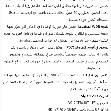
تضمن لك صورة ملونة واضحة في الليل عند الحاجة، مع رؤية ليلية بالأشعة
تحت الحمراء تصل إلى 40 متراً. النظام يتكيف تلقائياً مع الإضاءة المحيطة
ليمنحك أفضل جودة ممكنة.
تقنية WDR المتقدمة
: تعمل على موازنة الإضاءة في الأماكن التي تتركز فيها
أشعة الشمس أو الظلال القوية، لضمان صورة واضحة في كافة الظروف. هذه
التقنية مهمة جداً في مداخل المنازل التي تواجه الشمس مباشرة.
صمود في أقسى الظروف (IP67)
: هيكل معدني متين مقاوم للماء والغبار
والحرارة العالية، صُمم خصيصاً ليناسب مناخ المملكة الشمسي والمغبر.
التصميم المعدني يضمن استمرارية العمل حتى في درجات الحرارة التي تتجاوز
50 درجة مئوية.
نظام مرن 4 في 1
: تدعم تقنيات (TVI/AHD/CVI/CVBS)، مما يجعلها متوافقة
مع أغلب أجهزة التسجيل الحديثة. هذه المرونة تعني أنك لن تحتاج لاستبدال
جهاز DVR القديم عند الترقية.
المواصفات التقنية:
الموديل: DS-2CE16U0T-LPF
الدقة: 8.3 ميجا بكسل (3840 × 2160) - 4K