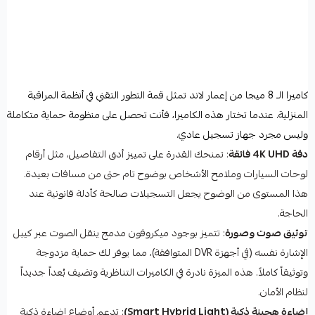
كاميرا الـ 8 ميجا من إعمار لاند تمثل قمة التطور التقني في أنظمة المراقبة
المنزلية. عندما تختار هذه الكاميرا، فأنت تحصل على منظومة حماية متكاملة
وليس مجرد جهاز تسجيل عادي.
دقة 4K UHD فائقة
: تمنحك القدرة على تمييز أدق التفاصيل، مثل أرقام
لوحات السيارات وملامح الأشخاص بوضوح تام حتى من مسافات بعيدة.
هذا المستوى من الوضوح يجعل التسجيلات صالحة كأدلة قانونية عند
الحاجة.
توثيق صوت وصورة
: تتميز بوجود ميكروفون مدمج ينقل الصوت عبر كيبل
الإشارة نفسه (في أجهزة DVR المتوافقة)، مما يوفر لك حماية مزدوجة
وتوثيقاً كاملاً. هذه الميزة نادرة في الكاميرات التناظرية وتضيف بُعداً جديداً
لنظام الأمان.
إضاءة هجينة ذكية (Smart Hybrid Light)
: تدعم أوضاع إضاءة ذكية