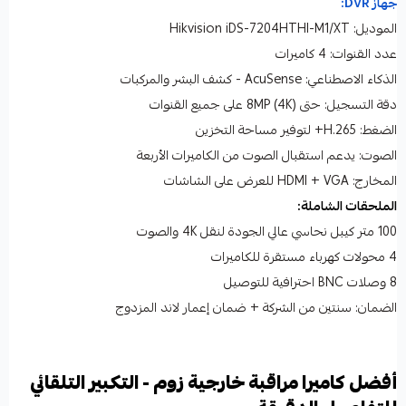
جهاز DVR:
الموديل: Hikvision iDS-7204HTHI-M1/XT
عدد القنوات: 4 كاميرات
الذكاء الاصطناعي: AcuSense - كشف البشر والمركبات
دقة التسجيل: حتى 8MP (4K) على جميع القنوات
الضغط: H.265+ لتوفير مساحة التخزين
الصوت: يدعم استقبال الصوت من الكاميرات الأربعة
المخارج: HDMI + VGA للعرض على الشاشات
الملحقات الشاملة:
100 متر كيبل نحاسي عالي الجودة لنقل 4K والصوت
4 محولات كهرباء مستقرة للكاميرات
8 وصلات BNC احترافية للتوصيل
الضمان: سنتين من الشركة + ضمان إعمار لاند المزدوج
أفضل كاميرا مراقبة خارجية زوم - التكبير التلقائي