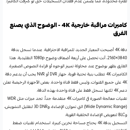
لفترة محدودة، مما يضمن عدم فقدان التسجيلات حتى لو سُرقت الكاميرا.
كاميرات مراقبة خارجية 4K - الوضوح الذي يصنع
الفرق
دقة 4K أصبحت المعيار الجديد للمراقبة الاحترافية. عندما تسجل بدقة
3840×2160، أنت تحصل على أربعة أضعاف وضوح 1080p التقليدية. هذا
الفارق يظهر بوضوح عند محاولة تمييز الوجوه أو قراءة النصوص الصغيرة.
الكاميرات 4K تتطلب بنية تحتية قوية. جهاز DVR أو NVR يجب أن يدعم دقة
4K على جميع القنوات، وليس فقط قناة واحدة. بعض الأجهزة الرخيصة تعلن
دعم 4K لكنها تسجل فقط على قناة واحدة بهذه الدقة.
تقنيات معالجة الصورة في كاميرات 4K متقدمة جداً. تجد ميزات مثل WDR
(Wide Dynamic Range) التي تموازن الإضاءة، و3D DNR لتقليل التشويش،
وBLC لتعويض الإضاءة الخلفية القوية.
التسجيل بدقة 4K يحتاج مساحة تخزين كبيرة. استخدام تقنيات ضغط