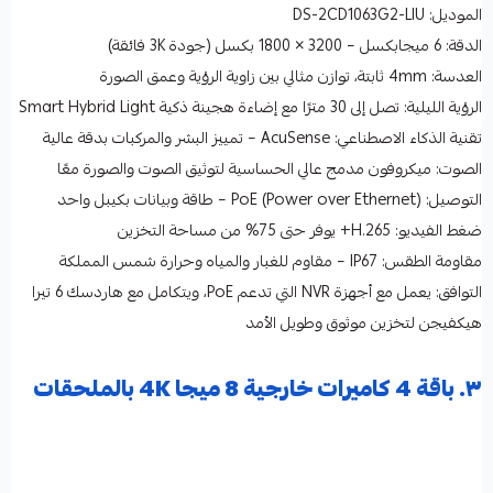
الموديل: DS-2CD1063G2-LIU
الدقة: 6 ميجابكسل – 3200 × 1800 بكسل (جودة 3K فائقة)
العدسة: 4mm ثابتة، توازن مثالي بين زاوية الرؤية وعمق الصورة
الرؤية الليلية: تصل إلى 30 مترًا مع إضاءة هجينة ذكية Smart Hybrid Light
تقنية الذكاء الاصطناعي: AcuSense – تمييز البشر والمركبات بدقة عالية
الصوت: ميكروفون مدمج عالي الحساسية لتوثيق الصوت والصورة معًا
التوصيل: PoE (Power over Ethernet) – طاقة وبيانات بكيبل واحد
ضغط الفيديو: H.265+ يوفر حتى 75% من مساحة التخزين
مقاومة الطقس: IP67 – مقاوم للغبار والمياه وحرارة شمس المملكة
التوافق: يعمل مع أجهزة NVR التي تدعم PoE، ويتكامل مع هاردسك 6 تيرا
هيكفيجن لتخزين موثوق وطويل الأمد
٣. باقة 4 كاميرات خارجية 8 ميجا 4K بالملحقات