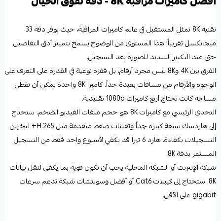
أفضل كاميرات مراقبة 8K - دقة تفوق الخيال
تقنية 8K تمثل المستقبل في عالم كاميرات المراقبة، حيث توفر دقة 33
ميجابكسل تقريباً. هذا المستوى من الوضوح يسمح بتمييز أدق التفاصيل
حتى عند التكبير الشديد للصورة بعد التسجيل.
الفرق بين 4K و8K ليس مجرد أرقام، بل قفزة نوعية في القدرة على التعرف على
الوجوه والأرقام من مسافات بعيدة جداً. كاميرا 8K واحدة يمكن أن تغطي
مساحة كانت تحتاج أربع كاميرات 1080p تقليدية.
التحدي الرئيسي مع كاميرات 8K هو حجم ملفات الفيديو الضخم. ستحتاج
إلى هاردسك بسعة كبيرة جداً وتقنيات ضغط متقدمة مثل H.265+ لتخزين
التسجيلات بكفاءة. هارد 6 تيرا قد يكفي لأسبوع واحد فقط من التسجيل
المستمر بدقة 8K.
شبكة الإنترنت أو الشبكة المحلية يجب أن تكون قوية بما يكفي لنقل بيانات
8K. ستحتاج إلى كيبلات Cat6 أو أفضل وسويتشات شبكة تدعم سرعات
gigabit على الأقل.