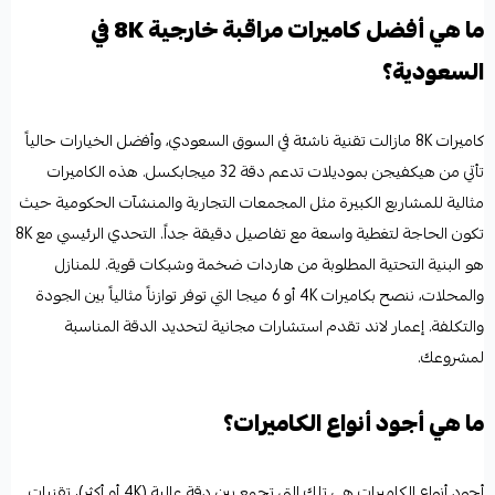
ما هي أفضل كاميرات مراقبة خارجية 8K في
السعودية؟
كاميرات 8K مازالت تقنية ناشئة في السوق السعودي، وأفضل الخيارات حالياً
تأتي من هيكفيجن بموديلات تدعم دقة 32 ميجابكسل. هذه الكاميرات
مثالية للمشاريع الكبيرة مثل المجمعات التجارية والمنشآت الحكومية حيث
تكون الحاجة لتغطية واسعة مع تفاصيل دقيقة جداً. التحدي الرئيسي مع 8K
هو البنية التحتية المطلوبة من هاردات ضخمة وشبكات قوية. للمنازل
والمحلات، ننصح بكاميرات 4K أو 6 ميجا التي توفر توازناً مثالياً بين الجودة
والتكلفة. إعمار لاند تقدم استشارات مجانية لتحديد الدقة المناسبة
لمشروعك.
ما هي أجود أنواع الكاميرات؟
أجود أنواع الكاميرات هي تلك التي تجمع بين دقة عالية (4K أو أكثر)، تقنيات