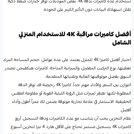
تستخدم عدة كاميرات بدقة 4K. بعض الموديلات توفر خيارات ضغط ذكية
تقلل استهلاك البيانات دون التأثير الكبير على الجودة.
أفضل كاميرات مراقبة 4K للاستخدام المنزلي
الشامل
اختيار أفضل كاميرا 4K للمنزل يعتمد على عدة عوامل: حجم المساحة المراد
تغطيتها، نوع التركيب المفضل، والميزانية المتاحة. كاميرات هيكفيجن تتصدر
السوق بفضل موثوقيتها العالية وتقنياتها المتقدمة.
التوازن بين السعر والأداء مهم جداً. كاميرا 4K رخيصة قد توفر الدقة
المطلوبة لكنها تفتقر لميزات مثل الرؤية الليلية القوية أو مقاومة الطقس
الحقيقية. الاستثمار في علامة تجارية موثوقة يضمن لك عمراً أطول وأداء
أفضل.
نظام التخزين يجب أن يتناسب مع عدد الكاميرات ودقة التسجيل. أربع
كاميرات 4K بتسجيل مستمر تحتاج على الأقل هارد 4 تيرا لتخزين أسبوع